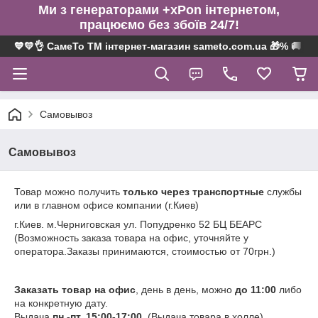
Ми з генераторами +xPon інтернетом,
працюємо без збоїв 24/7!
💙💛👌 СамеТо ТМ інтернет-магазин sameto.com.ua 🎁% 🚚 ⤵
Самовывоз
Самовывоз
Товар можно получить
только через транспортные
службы
или в главном офисе компании (г.Киев)
г.Киев. м.Черниговская ул. Попудренко 52 БЦ БЕАРС
(Возможность заказа товара на офис, уточняйте у
оператора.Заказы принимаются, стоимостью от 70грн.)
Заказать товар на офис
, день в день, можно
до 11:00
либо
на конкретную дату.
Выдача
пн.-пт. 15:00-17:00
. (Выдача товара в холле)