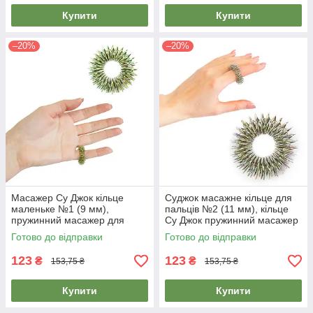
Купити
Купити
–20%
–20%
Масажер Су Джок кільце
Суджок масажне кільце для
маленьке №1 (9 мм),
пальців №2 (11 мм), кільце
пружинний масажер для
Су Джок пружинний масажер
пальців - колечко Су Джок
для пальців (су джок
Готово до відправки
Готово до відправки
(суджок кольцо)
массажер)
123
123
₴
₴
153,75 ₴
153,75 ₴
Купити
Купити