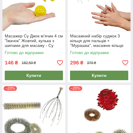
Масажер Су Джок м'ячик 4 см
Масажний набір суджок 3
"Їжачок" Жовтий, кулька з
кільця для пальців +
шипами для масажу - Су
"Мурашка", масажне кільце
Джок для пальців рук
для пальців | масажери
Готово до відправки
Готово до відправки
пружинні
146
296
₴
₴
182,50 ₴
370 ₴
Купити
Купити
–20%
–20%