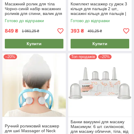
Масажний ролик для тіла
Комплект масажер су джок 3
Чорно-синій набір масажних
кільця для пальців 2 шт.,
роликів для спини, валик для
масажні кільця для пальців |
занять йогою
массажное кольцо для
Готово до відправки
Готово до відправки
пальцев
849
393
₴
₴
1 061,25 ₴
491,25 ₴
Купити
Купити
–20%
Топ продажів
–20%
Банки вакуумні для масажу
Ручний роликовий масажер
Максимум: 6 шт. силіконові,
для шиї Massager of Neck
для масажу обличчя, тіла, від