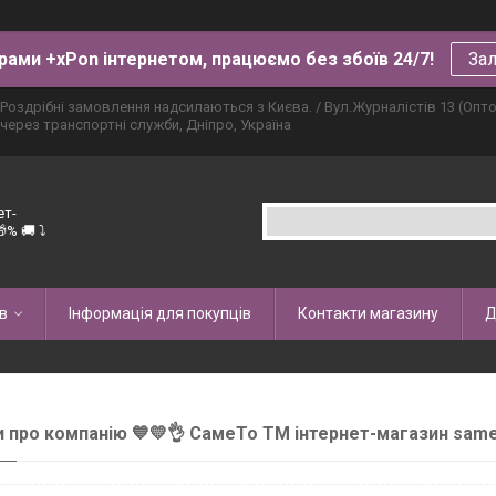
рами +xPon інтернетом, працюємо без збоїв 24/7!
Зал
Роздрібні замовлення надсилаються з Києва. / Вул.Журналістів 13 (Опт
через транспортні служби, Дніпро, Україна
ет-
% 🚚 ⤵
в
Інформація для покупців
Контакти магазину
Д
и про компанію 💙💛👌 СамеТо ТМ інтернет-магазин same