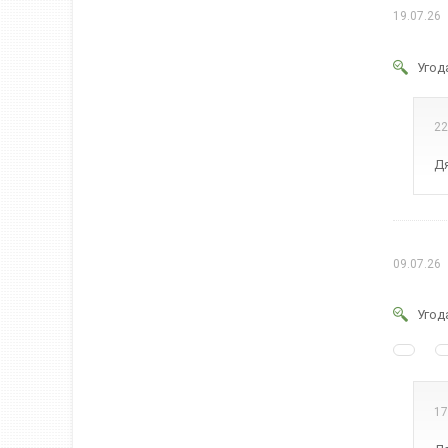
19.07.26
Угод
22
Дя
09.07.26
Угод
17