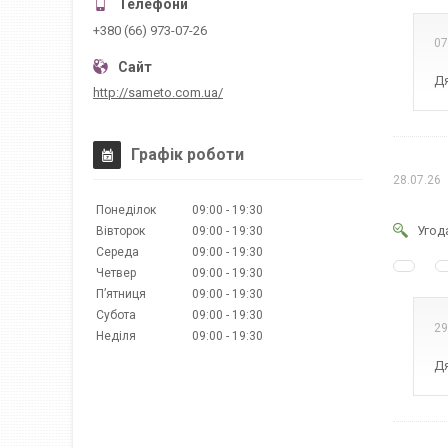
+380 (66) 973-07-26
07
Дя
http://sameto.com.ua/
Графік роботи
28.07.26
Понеділок
09:00
19:30
Угод
Вівторок
09:00
19:30
Середа
09:00
19:30
Четвер
09:00
19:30
Пʼятниця
09:00
19:30
Субота
09:00
19:30
29
Неділя
09:00
19:30
Дя