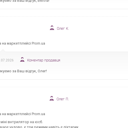
куємо за Ваш відгук, Белла!
Олег К.
а на маркетплейсі Prom.ua
Коментар продавця
.07.2026
куємо за Ваш відгук, Олег!
Олег П.
а на маркетплейсі Prom.ua
міні внтрилятор на юсб.
ацює чудово. є три режими.навіть є ліхтарик.