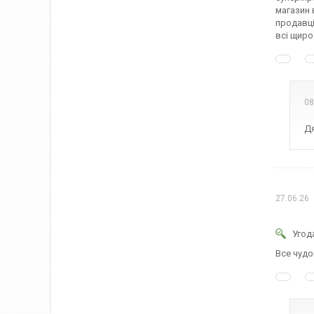
магазин 
продавці
всі щиро
08
Дя
27.06.26
Угод
Все чуд