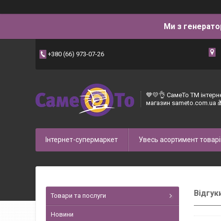
Ми з генерато
+380 (66) 973-07-26
💙💛👌 СамеТо ТМ інтерн
магазин sameto.com.ua 
Інтернет-супермаркет
Увесь асортимент товарі
Відгук
Товари та послуги
Новини