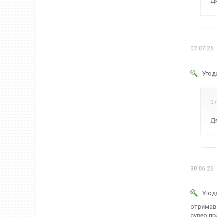
Дя
02.07.26
Угод
07
Дя
30.06.26
Угод
отримав 
супер.пр