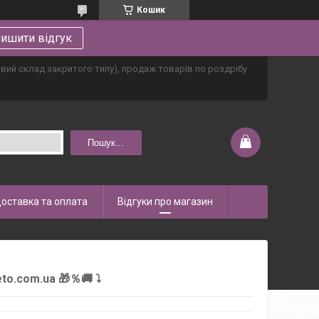
Кошик
ишити відгук
овий склад закритого типу), продаж товарів по роздрібу
Пошук...
оставка та оплата
Відгуки про магазин
to.com.ua 🎁％🚚 ⤵