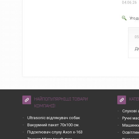
04.06.26
Угод
05
Дя
НАЙПОПУЛЯРНІШІ ТОВАРИ
КАТЕ
КОМПАНІЇ!
Слухові 
Ultrasonic відлякувач собак
Ручні м
Вакуумний пакет 70х100 см.
Машинки
Підсилювач слуху Axon x-163
Освітле