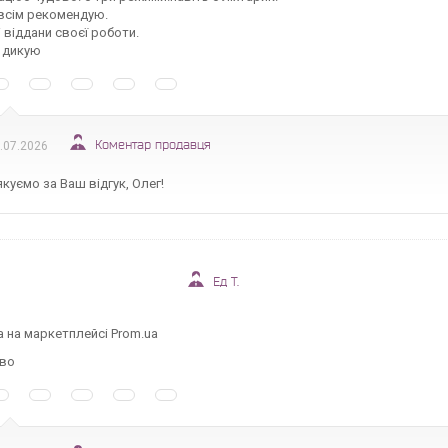
всім рекомендую.
 віддани своєї роботи.
 дикую
Коментар продавця
.07.2026
куємо за Ваш відгук, Олег!
Ед Т.
а на маркетплейсі Prom.ua
ово