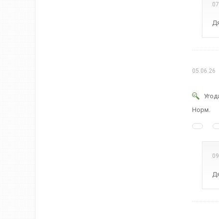
07
Дя
05.06.26
Угод
Норм.
09
Дя