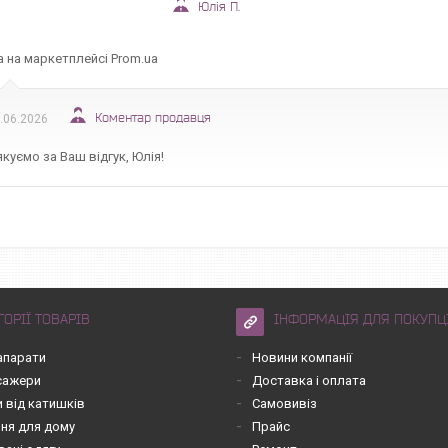
Юлія П.
а на маркетплейсі Prom.ua
Коментар продавця
.06.2026
куємо за Ваш відгук, Юлія!
ГОРІЇ ТОВАРІВ
ІНФОРМАЦІЯ ДЛЯ ПОКУПЦ
апарати
Новини компанії
асажери
Доставка і оплата
 від катишків
Самовивіз
ння для дому
Прайс