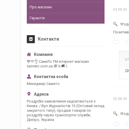
Про магазин
03.08.26
Гарантія
Угод
Позетивн
Контакти
07
💙💛👌 СамеТо ТМ інтернет-магазин
sameto.com.ua 🎁％🚚 ⤵
Дя
Менеджер Самето
02.08.26
Роздрібні замовлення надсилаються з
Києва. / Вул.Журналістів 13 (Оптовий склад
закритого типу), продаж товарів по
Угод
роздрібу через транспортні служби,
Дніпро, Україна