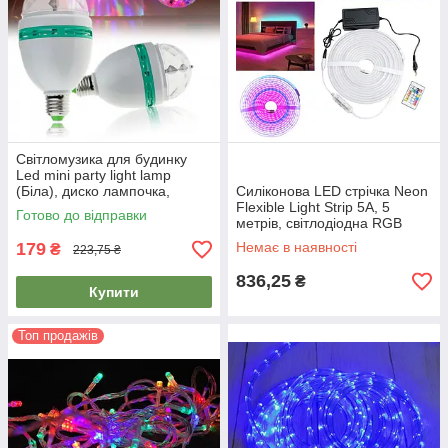
Світломузика для будинку
Led mini party light lamp
(Біла), диско лампочка,
Силіконова LED стрічка Neon
цветомузыка для дома
Flexible Light Strip 5A, 5
Готово до відправки
метрів, світлодіодна RGB
стрічка | неоновая лента
179
Немає в наявності
₴
223,75 ₴
836,25
₴
Купити
Топ продажів