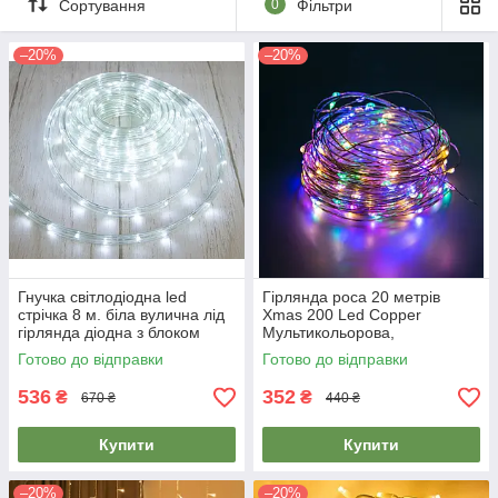
Сортування
0
Фільтри
–20%
–20%
Гнучка світлодіодна led
Гірлянда роса 20 метрів
стрічка 8 м. біла вулична лід
Xmas 200 Led Copper
гірлянда діодна з блоком
Мультикольорова,
живлення 220 В
світлодіодна гірлянда нитка |
Готово до відправки
Готово до відправки
гирлянда нить
536
352
₴
₴
670 ₴
440 ₴
Купити
Купити
–20%
–20%