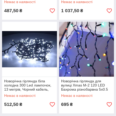
Немає в наявності
Немає в наявності
USB)
487,50
1 037,50
₴
₴
Новорічна гірлянда біла
Новорічна гірлянда для
холодна 300 Led лампочок,
вулиці Xmas M-2 120 LED
13 метрів, Чорний кабель,
Бахрома різнобарвна 5х0.5
світлодіодна гірлянда на
м. Світлодіодна вулична
Немає в наявності
Немає в наявності
ялинку
гірлянда
512,50
695
₴
₴