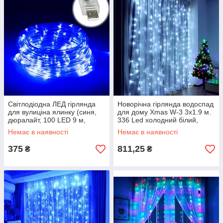
Світлодіодна ЛЕД гірлянда
Новорічна гірлянда водоспад
для вулиціна ялинку (синя,
для дому Xmas W-3 3х1.9 м.
дюралайт, 100 LED 9 м,
336 Led холодний білий,
прозора, від USB) на вулицю
світлодіодна лід гірлянда
Немає в наявності
Немає в наявності
штора
375
811,25
₴
₴