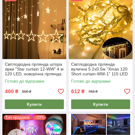
Світлодіодна гірлянда штора
Світлодіодна гірлянда
зірки "Star curtain 12-WW" 4 м
вулична 5.2х0.5м "Xmas 120
120 LED, новорічна гірлянда
Short curtain-WW-1" 115 LED
Теплий білий (гирлянда)
Теплий білий, гірлянда
Готово до відправки
Готово до відправки
бахрома
400
612
₴
₴
500 ₴
765 ₴
Купити
Купити
Топ продажів
–20%