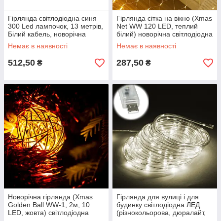
Гірлянда світлодіодна синя
Гірлянда сітка на вікно (Xmas
300 Led лампочок, 13 метрів,
Net WW 120 LED, теплий
Білий кабель, новорічна
білий) новорічна світлодіодна
гірлянда | гирлянда на елку
ЛІД (новорічні гірлянди)
Немає в наявності
Немає в наявності
512,50
287,50
₴
₴
Новорічна гірлянда (Xmas
Гірлянда для вулиці і для
Golden Ball WW-1, 2м, 10
будинку світлодіодна ЛЕД
LED, жовта) світлодіодна
(різнокольорова, дюралайт,
"дротяні кульки"
100 LED, 9 м, прозора, від