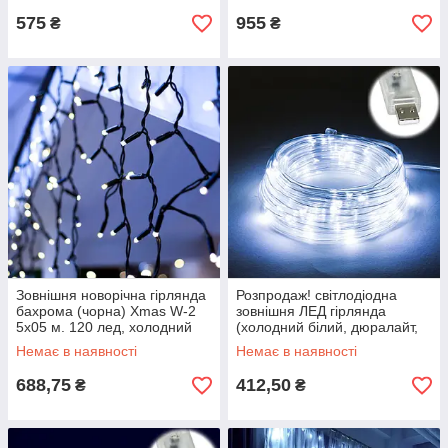
575
955
₴
₴
Зовнішня новорічна гірлянда
Розпродаж! світлодіодна
бахрома (чорна) Xmas W-2
зовнішня ЛЕД гірлянда
5х05 м. 120 лед, холодний
(холодний білий, дюралайт,
білий
від USB, 100 LED, 9 м,
Немає в наявності
Немає в наявності
прозора)
688,75
412,50
₴
₴