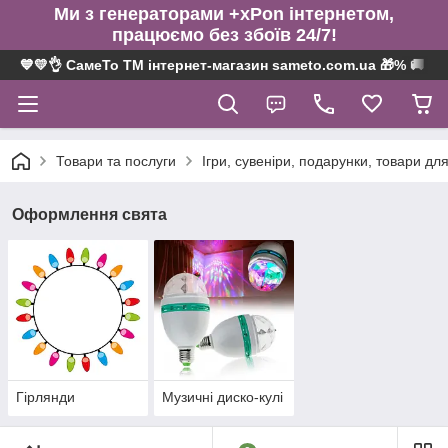
Ми з генераторами +xPon інтернетом,
працюємо без збоїв 24/7!
💙💛👌 СамеТо ТМ інтернет-магазин sameto.com.ua 🎁% 🚚 ⤵
Товари та послуги
Ігри, сувеніри, подарунки, товари для
Оформлення свята
Гірлянди
Музичні диско-кулі