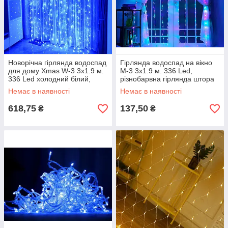
Новорічна гірлянда водоспад
Гірлянда водоспад на вікно
для дому Xmas W-3 3х1.9 м.
М-3 3х1.9 м. 336 Led,
336 Led холодний білий,
різнобарвна гірлянда штора
світлодіодна лід гірлянда
для будинку (гирлянда
Немає в наявності
Немає в наявності
штора
дождик)
618,75
137,50
₴
₴