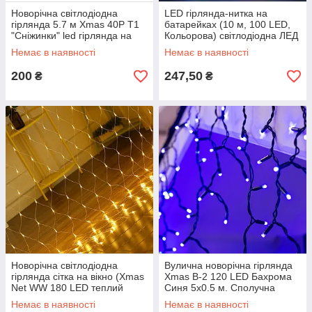
Новорічна світлодіодна
LED гірлянда-нитка на
гірлянда 5.7 м Xmas 40P T1
батарейках (10 м, 100 LED,
"Сніжинки" led гірлянда на
Кольорова) світлодіодна ЛЕД
ялинку з доставкою по
дротова "роса"
Немає в наявності
Немає в наявності
Україні
200
247,50
₴
₴
Новорічна світлодіодна
Вулична новорічна гірлянда
гірлянда сітка на вікно (Xmas
Xmas В-2 120 LED Бахрома
Net WW 180 LED теплий
Синя 5х0.5 м. Сполучна
білий) ЛІД гірлянди на Новий
зовнішня гірлянда
Немає в наявності
Немає в наявності
Рік