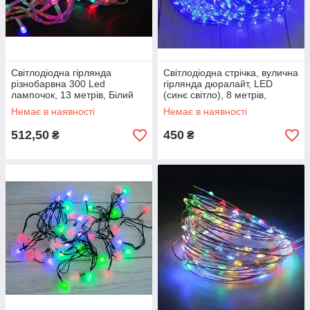
Світлодіодна гірлянда
Світлодіодна стрічка, вулична
різнобарвна 300 Led
гірлянда дюралайт, LED
лампочок, 13 метрів, Білий
(синє світло), 8 метрів,
кабель, гірлянда на ялинку
(доставка по Україні)
Немає в наявності
Немає в наявності
512,50
450
₴
₴