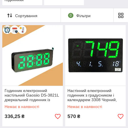
Сортування
0
Фільтри
Годинник електронний
Настінний електронний
настільний Gaosiio DS-3821L
годинник з градусником і
дзеркальний годинник із
календарем 3308 Чорний,
термометром - електронний
електронний годинник на
Немає в наявності
Немає в наявності
будильник
кухню
336,25
570
₴
₴