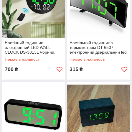
Настінний годинник
Настільний годинник з
електронний LED WALL
термометром DT-6507,
CLOCK DS-3813L Чорний,
електронний дзеркальний led
круглий годинник з датою і
годинник з будильником,
Немає в наявності
Немає в наявності
градусником на кухню
настільний годинник
700
315
₴
₴