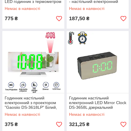
LED годинник з термометром
- настільний електронний
(Зелена підсвітка) | часы led
годинник з будильником і
Немає в наявності
Немає в наявності
температурою
775
187,50
₴
₴
Годинник настільний
Годинник настільний
електронний з проектором
електронний LED Mirror Clock
"Gaosiio DS-3618LP" Білий,
DS-3658L дзеркальний
лед проекційний годинник
будильник з термометром
Немає в наявності
Немає в наявності
метеостанція
375
321,25
₴
₴