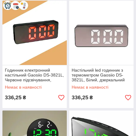
Годинник електронний
Настільний led годинник з
настільний Gaosiio DS-3821L,
термометром Gaosiio DS-
Червоне підсвічування,
3821L, Білий, дзеркальний
дзеркальний годинник
електронний годинник що
Немає в наявності
Немає в наявності
світиться в темряві
світиться
336,25
336,25
₴
₴