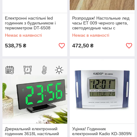
Електронні настільні led
Розпродаж! Настольные лед
годинник з будильником і
часы ET 009 черного цвета,
термометром DT-6508
светодиодные часы с
електронний годинник
термометром
Немає в наявності
Немає в наявності
настільний
538,75
472,50
₴
₴
Дзеркальний електронний
Уцінка! Годинник
годинник 3618L настільний
електронний Kadio KD-3809N