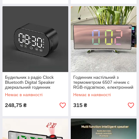
Будильник з радіо Clock
Годинник настільний з
Bluetooth Digital Speaker
термометром 6507 нічник c
дзеркальний годинник
RGB-підсвіткою, електронний
музичним будильником,
дзеркальний LED годинник з
Немає в наявності
Немає в наявності
годинник колонка
будильником
248,75
315
₴
₴