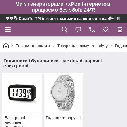
Ми з генераторами +xPon інтернетом,
працюємо без збоїв 24/7!
💙💛👌 СамеТо ТМ інтернет-магазин sameto.com.ua 🎁% 🚚 ⤵
Товари та послуги
Товари для дому та побуту
Годинн
Годинники і будильники: настільні, наручні
електронні
Електронні
Годинники наручні
настільні
годинники