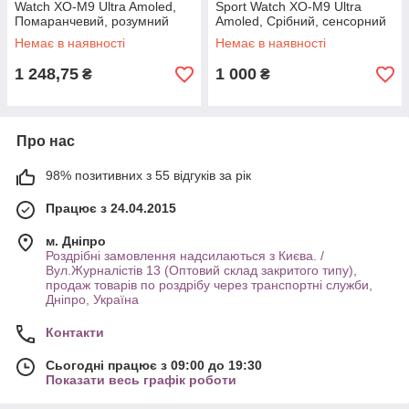
Watch XO-M9 Ultra Amoled,
Sport Watch XO-M9 Ultra
Помаранчевий, розумний
Amoled, Срібний, сенсорний
годинник для дітей/дорослих
годинник на руку (смарт
Немає в наявності
Немає в наявності
(Smart Watch)
годинник)
1 248,75
1 000
₴
₴
Про нас
98% позитивних з 55 відгуків за рік
Працює з 24.04.2015
м. Дніпро
Роздрібні замовлення надсилаються з Києва. /
Вул.Журналістів 13 (Оптовий склад закритого типу),
продаж товарів по роздрібу через транспортні служби,
Дніпро, Україна
Контакти
Сьогодні працює з 09:00 до 19:30
Показати весь графік роботи