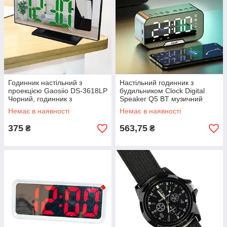
Годинник настільний з
Настільний годинник з
проекцією Gaosiio DS-3618LP
будильником Clock Digital
Чорний, годинник з
Speaker Q5 BT музичний
проекцією на стелю | часы с
будильник - колонка з радіо
Немає в наявності
Немає в наявності
проектором
375
563,75
₴
₴