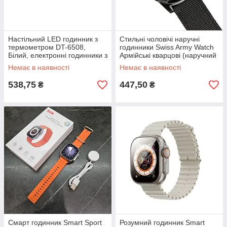
Настільний LED годинник з
Стильні чоловічі наручні
термометром DT-6508,
годинники Swiss Army Watch
Білий, електронні годинники з
Армійські кварцові (наручний
термометром, що світяться
годинник чоловічий) 🎁％🚚
Немає в наявності
Немає в наявності
538,75
447,50
₴
₴
Смарт годинник Smart Sport
Розумний годинник Smart