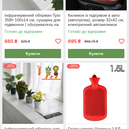
Інфрачервоний обігрівач Тріо
Килимок із підігрівом в авто
35Вт 100х14 см, сушарка для
(автогрілка), розмір 32х42 см,
підвіконня | обогреватель на
електричний автокилимок
подоконник
Тріо 02303
Готово до відправки
Готово до відправки
660
695
₴
₴
825 ₴
868,75 ₴
Купити
Купити
–20%
–20%
Інфрачервоний обігрівач для
Грілка гумова Червона 1.5Л