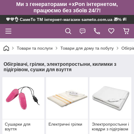
Ми з генераторами +xPon інтернетом,
працюємо без збоїв 24/7!
💙💛👌 СамеТо ТМ інтернет-магазин sameto.com.ua 🎁% 🚚 ⤵
Товари та послуги
Товари для дому та побуту
Обігрі
Обігрівачі, грілки, электропростыни, килимки з
підігрівом, сушки для взуття
Сушарки для
Електричні грілки
Электропростыни і
взуття
ковдри з підігрівом