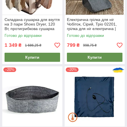
Складана сушарка для взуття
Електрична грілка для ніг
на 3 пари Shoes Dryer, 120
Чобіток, Сірий, Тріо 02201,
Вт, протигрибкова сушарка
грілка для ніг електрична |
для всіх різновидів взуття для
электрогрелки для ног
Готово до відправки
Готово до відправки
різного взуття
1 349
799
₴
₴
1 686,25 ₴
998,75 ₴
Купити
Купити
–20%
–20%