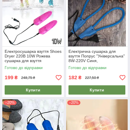
Електросушарка взуття Shoes
Електрична сушарка для
Dryer 220В 10W Рожева
взуття Попрус "Універсальна"
сушарка для взуття
8W-220V Синя,
електрична, сушка для
електросушарка для
Готово до відправки
Готово до відправки
черевиків
черевиків
199
182
₴
₴
248,75 ₴
227,50 ₴
Купити
Купити
–20%
–20%