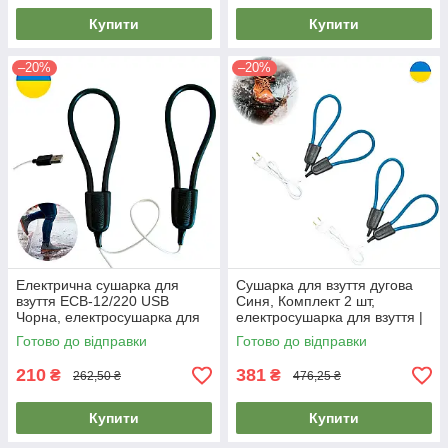
Купити
Купити
–20%
–20%
Електрична сушарка для
Сушарка для взуття дугова
взуття ЕСВ-12/220 USB
Синя, Комплект 2 шт,
Чорна, електросушарка для
електросушарка для взуття |
взуття від повербанку
электросушилка обуви
Готово до відправки
Готово до відправки
210
381
₴
₴
262,50 ₴
476,25 ₴
Купити
Купити