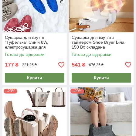
Сушарка для взуття
Сушарка для взуття з
"Туфелька" Синій 8W,
таймером Shoe Dryer Біла
електросушарка для
150 Вт, складана
черевиків, кросівок - прилад
антибактеріальна сушарка
Готово до відправки
Готово до відправки
для сушіння взуття
для різного взуття
177
541
₴
₴
221,25 ₴
676,25 ₴
Купити
Купити
–20%
–20%