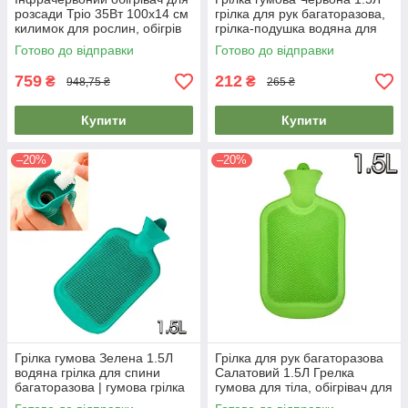
розсади Тріо 35Вт 100х14 см
грілка для рук багаторазова,
килимок для рослин, обігрів
грілка-подушка водяна для
брудера, вуликів
обігріву
Готово до відправки
Готово до відправки
759
212
₴
₴
948,75 ₴
265 ₴
Купити
Купити
–20%
–20%
Грілка гумова Зелена 1.5Л
Грілка для рук багаторазова
водяна грілка для спини
Салатовий 1.5Л Грелка
багаторазова | гумова грілка
гумова для тіла, обігрівач для
рук