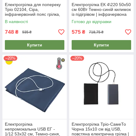
Електрогрілка для попереку
Електрогрілка ЕК 4\220 50х50
Тріо 02104, Сіра,
см 60Вт Темно-синій килимок
інфрачервоний пояс грілка,
із підігрівом | інфрачервона
електрогрілка |
грілка для тварин
В наявності
Готово до відправки
электрическая грелка
748
575
₴
₴
935 ₴
718,75 ₴
Купити
Купити
–20%
–20%
Електрогрілка
Електрогрілка Тріо-СамеТо
непромокальна USB ЕГ -
Чорна 15х10 см від USB,
1/12 53х32 см, Темно-синя,
повстяна електрична грілка |