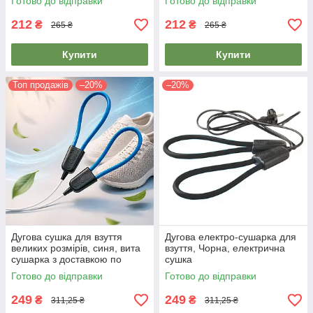
Готово до відправки
Готово до відправки
212
212
₴
₴
265 ₴
265 ₴
Купити
Купити
Топ продажів
–20%
–20%
Дугова сушка для взуття
Дугова електро-сушарка для
великих розмірів, синя, вита
взуття, Чорна, електрична
сушарка з доставкою по
сушка
Києву та Україні
Готово до відправки
Готово до відправки
249
249
₴
₴
311,25 ₴
311,25 ₴