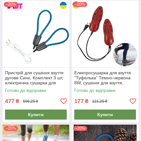
–20%
–20%
Пристрій для сушіння взуття
Електросушарка для взуття
дугове Синє, Комплект 3 шт,
"Туфелька" Темно-червона
електрична сушарка для
8W, сушіння для взуття,
взуття | сушилка для обуви
черевиків, кросівок
Готово до відправки
Готово до відправки
477
177
₴
₴
596,25 ₴
221,25 ₴
Купити
Купити
–20%
–20%