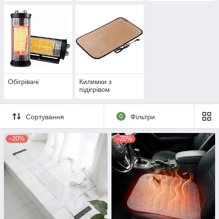
Обігрівачі
Килимки з
підігрівом
Сортування
0
Фільтри
–20%
–20%