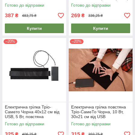
інфрачервона грілка |
электрогрелка
Готово до відправки
Готово до відправки
електрогрілка
387
269
₴
₴
483,75 ₴
336,25 ₴
Купити
Купити
–20%
–20%
Електрична грілка Тріо-
Електрична грілка повстяна
Самето Чорна 40х12 см від
Тріо-СамеТо Чорна, 10 Вт,
USB, 5 Вт, повстяна
30х21 см від USB
електрогрілка | грайка
електрогрілка
Готово до відправки
Готово до відправки
електрична
325
315
₴
₴
406,25 ₴
393,75 ₴