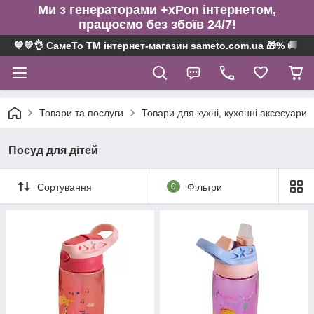
Ми з генераторами +xPon інтернетом,
працюємо без збоїв 24/7!
💙💛👌 СамеТо ТМ інтернет-магазин sameto.com.ua 🎁% 🚚 ⤵
Товари та послуги
Товари для кухні, кухонні аксесуари
Посуд для дітей
Сортування
0
Фільтри