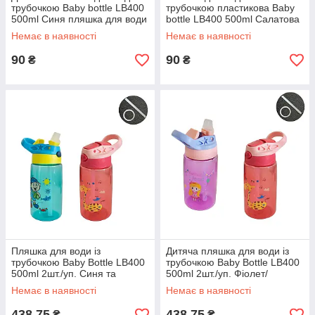
трубочкою Baby bottle LB400
трубочкою пластикова Baby
500ml Синя пляшка для води
bottle LB400 500ml Салатова
пляшка для води
Немає в наявності
Немає в наявності
90
90
₴
₴
Пляшка для води із
Дитяча пляшка для води із
трубочкою Baby Bottle LB400
трубочкою Baby Bottle LB400
500ml 2шт./уп. Синя та
500ml 2шт./уп. Фіолет/
Червона пляшечка для води
Червона пляшечка для води
Немає в наявності
Немає в наявності
дитяча
438,75
438,75
₴
₴