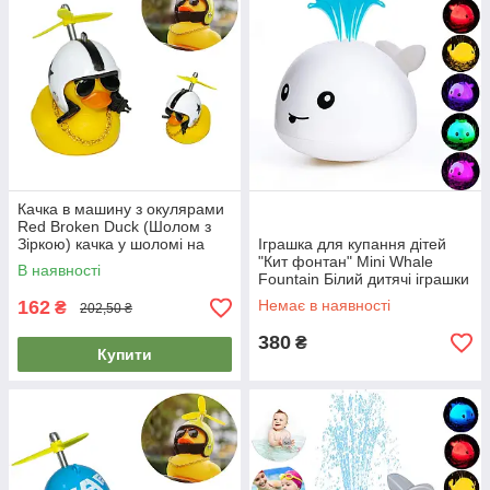
Качка в машину з окулярами
Red Broken Duck (Шолом з
Зіркою) качка у шоломі на
Іграшка для купання дітей
кермо | утка в шлеме
"Кит фонтан" Mini Whale
В наявності
Fountain Білий дитячі іграшки
у ванну | плавающие игрушки
162
Немає в наявності
₴
202,50 ₴
380
₴
Купити