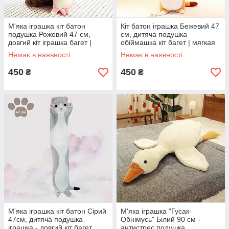
М'яка іграшка кіт батон
Кіт батон іграшка Бежевий 47
подушка Рожевий 47 см,
см, дитяча подушка
довгий кіт іграшка багет |
обіймашка кіт багет | мягкая
подушка обнимашка для
игрушка подушка
Немає в наявності
Немає в наявності
детей
450
450
₴
₴
М'яка іграшка кіт батон Сірий
М'яка іграшка "Гусак-
47см, дитяча подушка
Обнімусь" Білий 90 см -
іграшка - довгий кіт багет
антистрес подушка