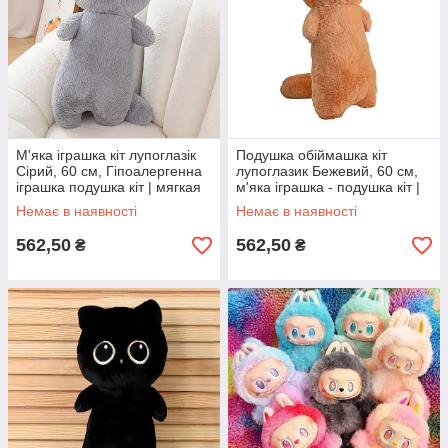
М'яка іграшка кіт лупоглазік
Подушка обіймашка кіт
Сірий, 60 см, Гіпоалергенна
лупоглазик Бежевий, 60 см,
іграшка подушка кіт | мягкая
м'яка іграшка - подушка кіт |
игрушка котик
игрушка подушка антистресс
Немає в наявності
Немає в наявності
562,50
562,50
₴
₴