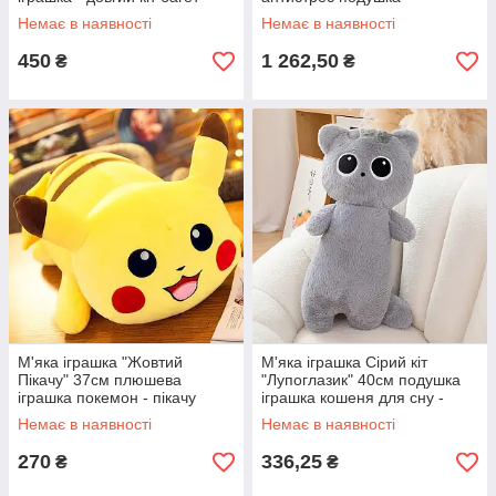
(плюшевый кот батон)
обіймашка, великий гусак
Немає в наявності
Немає в наявності
іграшка
450
1 262,50
₴
₴
М'яка іграшка "Жовтий
М'яка іграшка Сірий кіт
Пікачу" 37см плюшева
"Лупоглазик" 40см подушка
іграшка покемон - пікачу
іграшка кошеня для сну -
м'яка іграшка
антистрес кіт батон
Немає в наявності
Немає в наявності
270
336,25
₴
₴