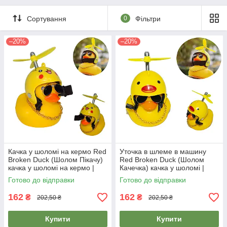
Сортування
0
Фільтри
–20%
–20%
Качка у шоломі на кермо Red
Уточка в шлеме в машину
Broken Duck (Шолом Пікачу)
Red Broken Duck (Шолом
качка у шоломі на кермо |
Качечка) качка у шоломі |
утка в шлеме
скажена качка в тачку
Готово до відправки
Готово до відправки
162
162
₴
₴
202,50 ₴
202,50 ₴
Купити
Купити