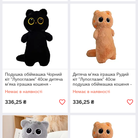
Подушка обіймашка Чорний
Дитяча м'яка іграшка Рудий
кіт "Лупоглазик" 40см дитяча
кіт "Лупоглазик" 40см
м'яка іграшка кошеня -
подушка обіймашка кошеня -
антистрес кіт батон
антистрес кіт батон
Немає в наявності
Немає в наявності
336,25
336,25
₴
₴