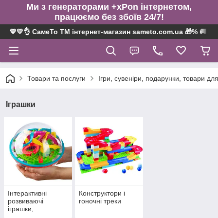
Ми з генераторами +xPon інтернетом,
працюємо без збоїв 24/7!
💙💛👌 СамеТо ТМ інтернет-магазин sameto.com.ua 🎁% 🚚 ⤵
Товари та послуги
Ігри, сувеніри, подарунки, товари для
Іграшки
Інтерактивні
Конструктори і
розвиваючі
гоночні треки
іграшки,
головоломки