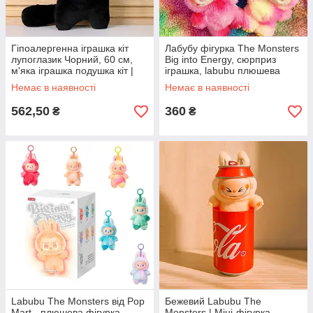
Гіпоалергенна іграшка кіт
Лабубу фігурка The Monsters
лупоглазик Чорний, 60 см,
Big into Energy, сюрприз
м'яка іграшка подушка кіт |
іграшка, labubu плюшева
игрушечный котик
іграшка (брелок лабубу)
Немає в наявності
Немає в наявності
562,50
360
₴
₴
Labubu The Monsters від Pop
Бежевий Labubu The
Mart - плюшева фігурка-
Monsters | Міні-фігурка