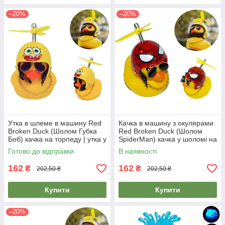
–20%
–20%
Утка в шлеме в машину Red
Качка в машину з окулярами
Broken Duck (Шолом Губка
Red Broken Duck (Шолом
Боб) качка на торпеду | утка у
SpiderMan) качка у шоломі на
шлеме в авто
кермо | утка на торпеду
Готово до відправки
В наявності
162
162
₴
₴
202,50 ₴
202,50 ₴
Купити
Купити
–20%