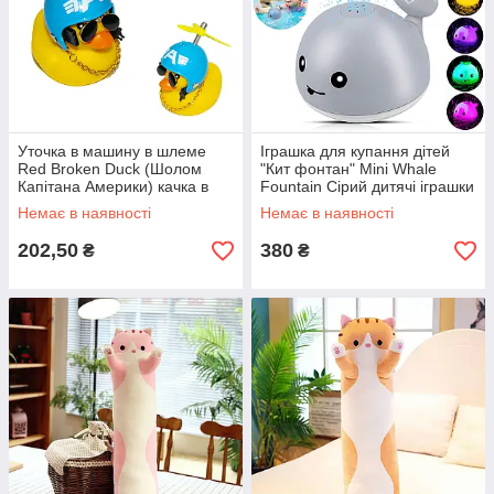
Уточка в машину в шлеме
Іграшка для купання дітей
Red Broken Duck (Шолом
"Кит фонтан" Mini Whale
Капітана Америки) качка в
Fountain Сірий дитячі іграшки
окулярах у машину | утка в
у ванну | игрушки в ванную
Немає в наявності
Немає в наявності
шлеме
202,50
380
₴
₴