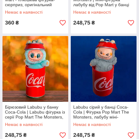
сюрприз, оригінальний
лабубу від Pop Mart у банці
брелок Labubu
Coca-Cola, колекційна
Немає в наявності
Немає в наявності
іграшка
360
248,75
₴
₴
Бірюзовий Labubu у банку
Labubu сірий у банці Coca-
Coca-Cola | Labubu фігурка із
Cola | Фігурка Pop Mart The
серії Pop Mart The Monsters,
Monsters, лабубу міні-
labubu колекція
аксесуар у стилі кавай
Немає в наявності
Немає в наявності
248,75
248,75
₴
₴