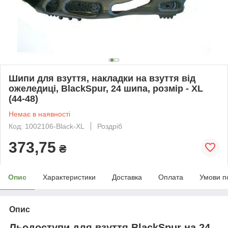
Шипи для взуття, накладки на взуття від
ожеледиці, BlackSpur, 24 шипа, розмір - XL
(44-48)
Немає в наявності
Код: 1002106-Black-XL
Роздріб
373,75
₴
Опис
Характеристики
Доставка
Оплата
Умови п
Опис
Льодоступи для взуття BlackSpur на 24