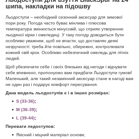
шипа, накладки на підошву
Льодоступи – необхідний сезонний аксесуар для зимової
пори року. Погода часто буває мінлива і плюсова
температура змінюється мінусовій, що сприяє утворенню
льодяної кірки і ожеледиці. У таку погоду доводиться бути
особливо уважним, щоб не впасти, що доставляє деякі
незручності: треба йти повільно, обережно, контролювати
кожний свій крок. Особливо небезпечний ожеледь для літніх
людей.
Щоб убезпечити себе і своїх близьких від негоди і відчувати
себе впевнено, пропонуємо вам придбати Льодоступи гумові!
Маленький, але такий незамінний аксесуар стане в нагоді вам
не один раз і подарує комфорт пересування.
Дана модель льодоступів є і в інших розмірах:
S (33-36)
;
M (36-39)
;
L (39-44)
;
Переваги ледоступов:
Якісний і міцний матеріал основи;