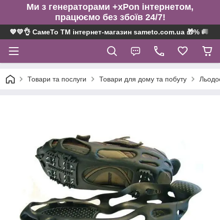
Ми з генераторами +xPon інтернетом,
працюємо без збоїв 24/7!
💙💛👌 СамеТо ТМ інтернет-магазин sameto.com.ua 🎁% 🚚 ⤵
Товари та послуги
Товари для дому та побуту
Льодос