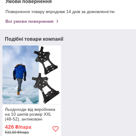
Умови повернення
Повернення товару впродовж 14 днів за домовленістю
Всі умови повернення
Подібні товари компанії
Льодоходи від виробника
на 10 шипів розмір XXL
(48-52), антиковзні
накладки на взуття |
426
₴/пара
ледоступы на обувь
532,50 ₴/пара