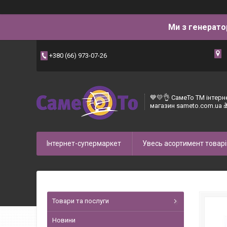
Ми з генерато
+380 (66) 973-07-26
💙💛👌 СамеТо ТМ інтерн
магазин sameto.com.ua 
Інтернет-супермаркет
Увесь асортимент товарі
Товари та послуги
Новини