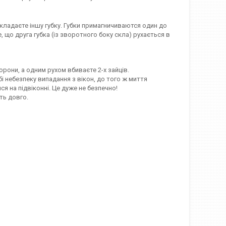
икладаєте іншу губку. Губки примагничиваются один до
е, що друга губка (із зворотного боку скла) рухається в
орони, а одним рухом вбиваєте 2-х зайців.
бі небезпеку випадання з вікон, до того ж миття
я на підвіконні. Це дуже не безпечно!
ть довго.