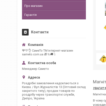
Про магазин
Гарантія
Контакти
💙💛👌 СамеТо ТМ інтернет-магазин
sameto.com.ua 🎁％🚚 ⤵
Менеджер Самето
Магніт
Роздрібні замовлення надсилаються з
Києва. / Вул.Журналістів 13 (Оптовий склад
УВАГА!!!
закритого типу), продаж товарів по
Магнітна
роздрібу через транспортні служби,
Дніпро, Україна
В чому с
усередин