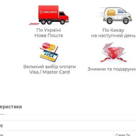
еристики
НІ
ик
Саме Те