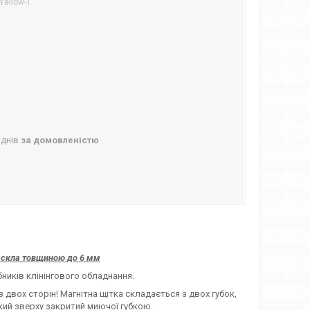
Yellow-1
 днів
за домовленістю
із скла товщиною до 6 мм
ників клінінгового обладнання.
 двох сторін! Магнітна щітка складається з двох губок,
який зверху закритий миючої губкою.