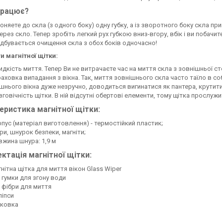
працює?
оняете до скла (з одного боку) одну губку, а із зворотного боку скла пр
ерез скло. Тепер зробіть легкий рух губкою вниз-вгору, вбік і ви побачит
Відбувається очищення скла з обох боків одночасно!
и магнітної щітки:
дкість миття. Тепер Ви не витрачаєте час на миття скла з зовнішньої ст
аховка випадання з вікна. Так, миття зовнішнього скла часто таїло в со
шнього вікна дуже незручно, доводиться вигинатися як пантера, крутитис
говічність щітки. В ній відсутні обертові елементи, тому щітка прослужи
еристика магнітної щітки:
пус (матеріал виготовлення) - термостійкий пластик;
ри, шнурок безпеки, магніти;
жина шнура: 1,9 м
ктація магнітної щітки:
нітна щітка для миття вікон Glass Wiper
 гумки для згону води
 фібри для миття
ліпси
аковка