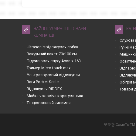
НАЙПОПУЛЯРНІШІ ТОВАРИ
КАТЕ
КОМПАНІЇ!
Слухові 
Ultrasonic відлякувач собак
Ручні м
Вакуумний пакет 70х100 см.
Машинки
Підсилювач слуху Axon x-163
Освітле
Тример Micro touch max
Відпарю
Ультразвуковий відлякувач
Відлякув
Ваги Pocket Scale
Обігріва
Відлякувач RIDDEX
Товари 
Майка чоловіча коригувальна
Танцювальний килимок