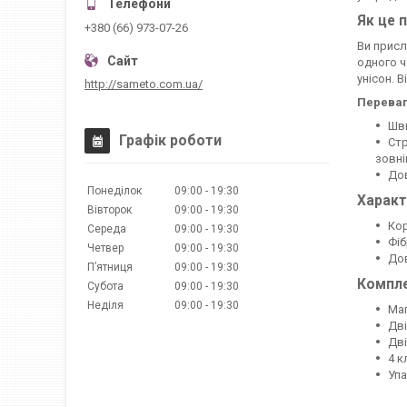
Як це 
+380 (66) 973-07-26
Ви присл
одного ч
унісон. 
http://sameto.com.ua/
Переваг
Шви
Графік роботи
Стр
зовні
Дов
Понеділок
09:00
19:30
Характ
Вівторок
09:00
19:30
Кор
Середа
09:00
19:30
Фіб
Четвер
09:00
19:30
Дов
Пʼятниця
09:00
19:30
Компле
Субота
09:00
19:30
Неділя
09:00
19:30
Маг
Дві
Дві
4 к
Уп