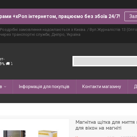
рами +xPon інтернетом, працюємо без збоїв 24/7!
Зал
Роздрібні замовлення надсилаються з Києва. / Вул.Журналістів 13 (Опт
через транспортні служби, Дніпро, Україна
ет-
% 🚚 ⤵
в
Інформація для покупців
Контакти магазину
Д
Магнітна щітка для миття 
для вікон на магніті