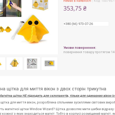
Немає в наявності
Код:
1007957-
353,75 ₴
+380 (66) 973-07-26
повернення товару протягом 14
на щітка для миття вікон з двох сторін трикутна
 Магнітна щітка НЕ підходить для склопакетів, тільки для одинарних вікон 
 щітка для миття вікон, розроблена спільними зусиллями світових вироб
уть магнітної щітки Window Wizard? Щітка дозволяє мити шибки відразу з
і кожної з яких знаходиться магніт. Тобто в корпусі розміщений магніт, 