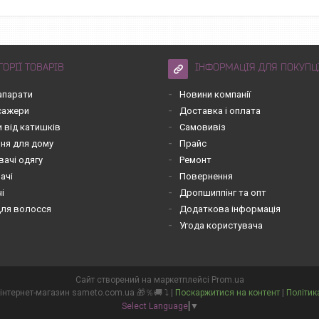
ГОРІЇ ТОВАРІВ
ІНФОРМАЦІЯ ДЛЯ ПОКУПЦ
апарати
Новини компанії
асажери
Доставка і оплата
 від катишків
Самовивіз
ння для дому
Прайс
вачі одягу
Ремонт
ачі
Повернення
чі
Дропшиппінг та опт
для волосся
Додаткова інформація
Угода користувача
Сайт створений на маркетплейсі
Prom.ua
💙💛👌 СамеТо ТМ інтернет-магазин sameto.com.ua 🎁％🚚 ⤵ |
Поскаржитися на контент
|
Політик
Select Language
▼