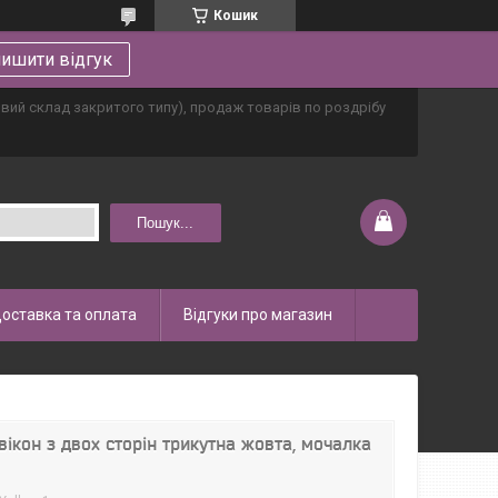
Кошик
ишити відгук
овий склад закритого типу), продаж товарів по роздрібу
Пошук...
оставка та оплата
Відгуки про магазин
вікон з двох сторін трикутна жовта, мочалка