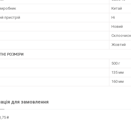
 виробник
Китай
ий пристрій
Ні
Новий
Склоочисн
Жовтий
ТНІ РОЗМІРИ
500 г
135 мм
160 мм
ація для замовлення
,75 ₴