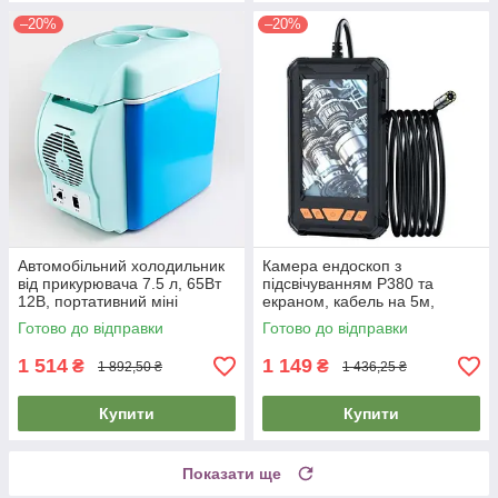
–20%
–20%
Автомобільний холодильник
Камера ендоскоп з
від прикурювача 7.5 л, 65Вт
підсвічуванням P380 та
12В, портативний міні
екраном, кабель на 5м,
холодильник у машину
ендоскоп для сто, камера
Готово до відправки
Готово до відправки
для важкодоступних місць
1 514
1 149
₴
₴
1 892,50 ₴
1 436,25 ₴
Купити
Купити
Показати ще