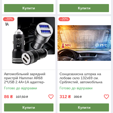
Купити
Купити
–20%
–20%
Автомобільний зарядний
Сонцезахисна шторка на
пристрій Hammer AR68
лобове скло 132х69 см.
2*USB 2.4А+1А адаптер-
Сріблястий, автомобільна
зарядка від прикурювача
шторка на присосках
Готово до відправки
Готово до відправки
86
312
₴
₴
107,50 ₴
390 ₴
Купити
Купити