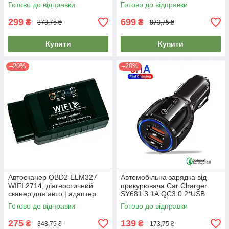
дитини, авто
(145х65 см), в авто шторка
Готово до відправки
Готово до відправки
299
699
₴
₴
373,75 ₴
873,75 ₴
Купити
Купити
–20%
–20%
Автосканер OBD2 ELM327
Автомобільна зарядка від
WIFI 2714, діагностичний
прикурювача Car Charger
сканер для авто | адаптер
SY681 3.1А QC3.0 2*USB
для диагностики авто
зарядний пристрій для
Готово до відправки
Готово до відправки
телефона
275
139
₴
₴
343,75 ₴
173,75 ₴