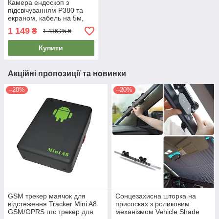
Камера ендоскоп з
підсвічуванням P380 та
екраном, кабель на 5м,
ендоскоп для сто, камера
1 149
₴
1 436,25 ₴
для важкодоступних місць
Купити
Акційні пропозиції та новинки
–20%
–20%
GSM трекер маячок для
Сонцезахисна шторка на
відстеження Tracker Mini A8
присосках з роликовим
GSM/GPRS гпс трекер для
механізмом Vehicle Shade