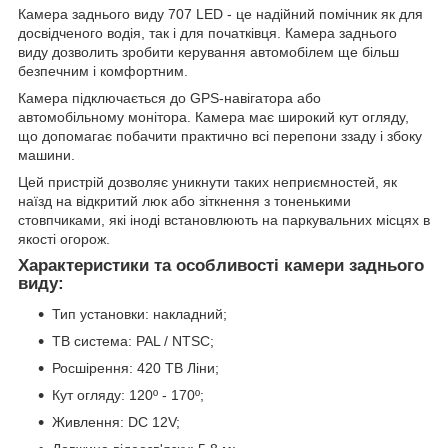
Камера заднього виду 707 LED - це надійний помічник як для
досвідченого водія, так і для початківця. Камера заднього
виду дозволить зробити керування автомобілем ще більш
безпечним і комфортним.
Камера підключається до GPS-навігатора або
автомобільному монітора. Камера має широкий кут огляду,
що допомагає побачити практично всі перепони ззаду і збоку
машини.
Цей пристрій дозволяє уникнути таких неприємностей, як
наїзд на відкритий люк або зіткнення з тоненькими
стовпчиками, які іноді встановлюють на паркувальних місцях в
якості огорож.
Характеристики та особливості камери заднього
виду:
Тип установки: накладний;
ТВ система: PAL / NTSC;
Росшірення: 420 ТВ Ліни;
Кут огляду: 120º - 170º;
Живлення: DC 12V;