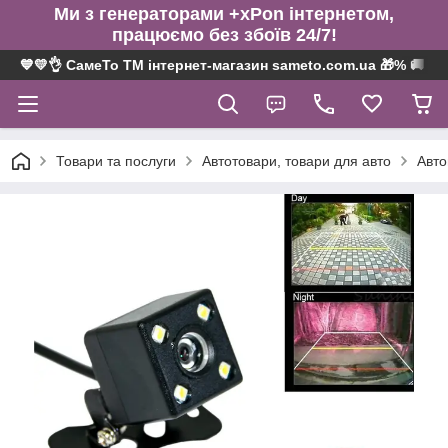
Ми з генераторами +xPon інтернетом,
працюємо без збоїв 24/7!
💙💛👌 СамеТо ТМ інтернет-магазин sameto.com.ua 🎁% 🚚 ⤵
Товари та послуги
Автотовари, товари для авто
Авто