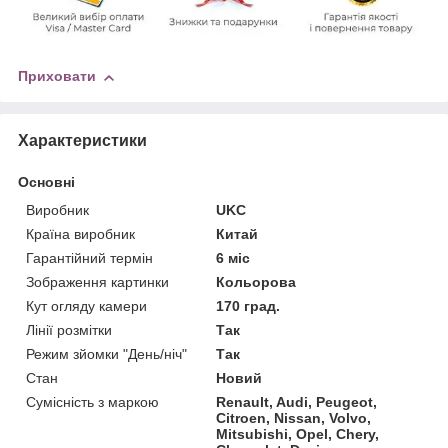
Приховати
Характеристики
Основні
Виробник
UKC
Країна виробник
Китай
Гарантійний термін
6 міс
Зображення картинки
Кольорова
Кут огляду камери
170 град.
Лінії розмітки
Так
Режим зйомки "День/ніч"
Так
Стан
Новий
Сумісність з маркою
Renault, Audi, Peugeot,
Citroen, Nissan, Volvo,
Mitsubishi, Opel, Chery,