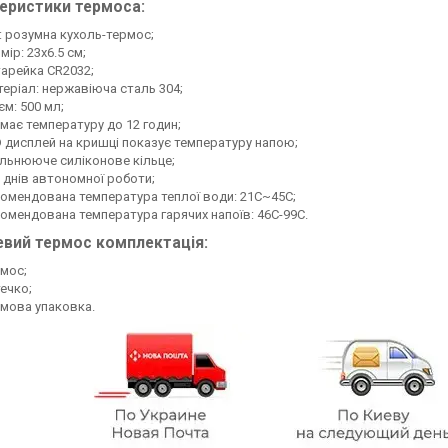
еристики термоса:
: розумна кухоль-термос;
мір: 23х6.5 см;
арейка CR2032;
еріал: нержавіюча сталь 304;
єм: 500 мл;
має температуру до 12 годин;
 дисплей на кришці показує температуру напою;
льнююче силіконове кільце;
 днів автономної роботи;
омендована температура теплої води: 21С~45С;
омендована температура гарячих напоїв: 46С-99С.
вий термос комплектація:
мос;
ечко;
мова упаковка.