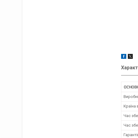
Характ
ОСНОВ
Виробн
Країна
Час зб
Час зб
Гаранті