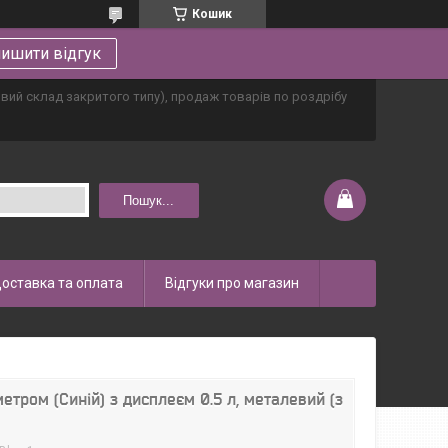
Кошик
ишити відгук
овий склад закритого типу), продаж товарів по роздрібу
Пошук...
оставка та оплата
Відгуки про магазин
тром (Синій) з дисплеєм 0.5 л, металевий (з