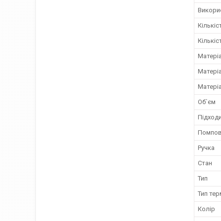
Викорис
Кількіс
Кількіс
Матері
Матері
Матері
Об`єм
Підходи
Помпов
Ручка
Стан
Тип
Тип те
Колір