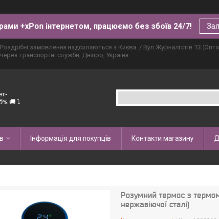
рами +xPon інтернетом, працюємо без збоїв 24/7!
Зал
Роздрібні замовлення надсилаються з Києва. / Вул.Журналістів 13 (Опт
через транспортні служби, Дніпро, Україна
ет-
% 🚚 ⤵
в
Інформація для покупців
Контакти магазину
Д
Розумний термос з термоме
нержавіючої сталі)