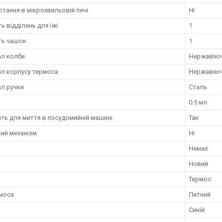
тання в мікрохвильовій печі
Ні
ть відділень для їжі
1
ть чашок
1
ал колби
Нержавіюч
ал корпусу термоса
Нержавіюч
ал ручки
Сталь
0.5 мл
ть для миття в посудомийній машині
Так
ий механізм
Ні
Немає
Новий
Термос
рмоса
Питний
Синій