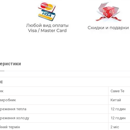
еристики
НІ
ик
Саме Те
 виробник
Китай
ереження тепла
12 годин
ереження холоду
12 годин
йний термін
2 міс