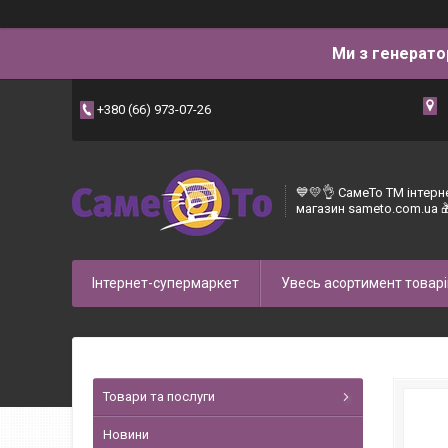
Ми з генерато
+380 (66) 973-07-26
💙💛👌 СамеТо ТМ інтерн
магазин sameto.com.ua 
Інтернет-супермаркет
Увесь асортимент товарі
Товари та послуги
Новини