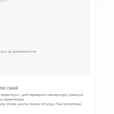
Blue-1
 днів
за домовленістю
еї синій
овувати рот, щоб перевірити температуру і уникнути
ша герметизація.
у, пляжу, школи, пікніка, hot yoga, Піші прогулянки,