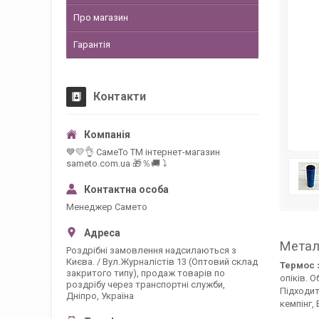
Про магазин
Гарантія
Контакти
💙💛👌 СамеТо ТМ інтернет-магазин
sameto.com.ua 🎁％🚚 ⤵
Менеджер Самето
Метал
Роздрібні замовлення надсилаються з
Києва. / Вул.Журналістів 13 (Оптовий склад
Термос 
закритого типу), продаж товарів по
опіків. 
роздрібу через транспортні служби,
Підходит
Дніпро, Україна
кемпінг, 