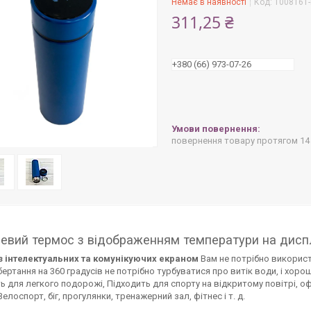
Немає в наявності
Код:
1008161-
311,25 ₴
+380 (66) 973-07-26
повернення товару протягом 14
евий термос з відображенням температури на диспл
з інтелектуальних та комунікуючих екраном
Вам не потрібно використ
Обертання на 360 градусів не потрібно турбуватися про витік води, і хоро
ь для легкого подорожі, Підходить для спорту на відкритому повітрі, офіс
Велоспорт, біг, прогулянки, тренажерний зал, фітнес і т. д.