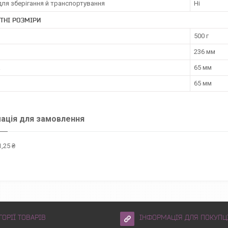
ля зберігання й транспортування
Ні
ТНІ РОЗМІРИ
500 г
236 мм
а
65 мм
65 мм
ація для замовлення
,25 ₴
ГОРІЇ ТОВАРІВ
ІНФОРМАЦІЯ ДЛЯ ПОКУПЦ