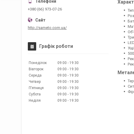
Характ
+380 (66) 973-07-26
Тип
Роз
Бат
Мат
http://sameto.com.ua/
Об'
Три
LED
Графік роботи
Ущі
500
Рек
Понеділок
09:00
19:30
Рек
Вівторок
09:00
19:30
Метале
Середа
09:00
19:30
Тер
Четвер
09:00
19:30
Сит
Пʼятниця
09:00
19:30
Фір
Субота
09:00
19:30
Неділя
09:00
19:30