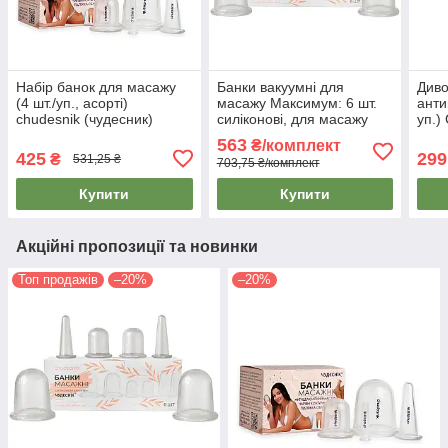
Набір банок для масажу
Банки вакуумні для
Диво
(4 шт./уп., асорті)
масажу Максимум: 6 шт.
анти
chudesnik (чудесник)
силіконові, для масажу
уп.)
вакуумні масажні
обличчя, тіла, від целюліту
маса
563
₴/комплект
силіконові банки
425
299
₴
531,25 ₴
703,75 ₴/комплект
Купити
Купити
Акційні пропозиції та новинки
Топ продажів
–20%
–20%