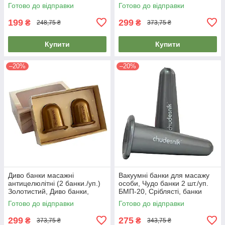
банки (2 шт/уп.)
масажні банки Чудесник
Готово до відправки
Готово до відправки
199
299
₴
₴
248,75 ₴
373,75 ₴
Купити
Купити
–20%
–20%
Диво банки масажні
Вакуумні банки для масажу
антицелюлітні (2 банки./уп.)
особи, Чудо банки 2 шт./уп.
Золотистий, Диво банки,
БМП-20, Сріблясті, банки
масажні банки Чудесник
масажні для обличчя
Готово до відправки
Готово до відправки
299
275
₴
₴
373,75 ₴
343,75 ₴