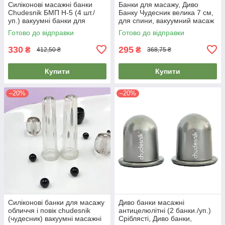
Силіконові масажні банки
Банки для масажу, Диво
Chudesnik БМП Н-5 (4 шт./
Банку Чудесник велика 7 см,
уп.) вакуумні банки для
для спини, вакуумний масаж
масажу обличчя + щіточка
живота
Готово до відправки
Готово до відправки
330
295
₴
₴
412,50 ₴
368,75 ₴
Купити
Купити
–20%
–20%
Силіконові банки для масажу
Диво банки масажні
обличчя і повік chudesnik
антицелюлітні (2 банки./уп.)
(чудесник) вакуумні масажні
Сріблясті, Диво банки,