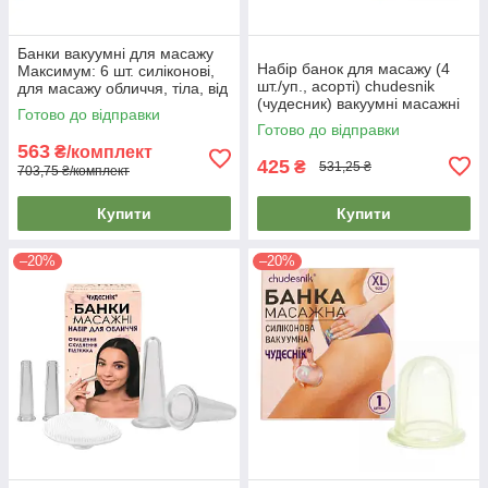
Банки вакуумні для масажу
Набір банок для масажу (4
Максимум: 6 шт. силіконові,
шт./уп., асорті) chudesnik
для масажу обличчя, тіла, від
(чудесник) вакуумні масажні
целюліту
Готово до відправки
силіконові банки
Готово до відправки
563
₴/комплект
425
₴
531,25 ₴
703,75 ₴/комплект
Купити
Купити
–20%
–20%