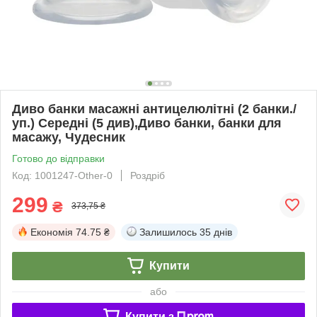
Диво банки масажні антицелюлітні (2 банки./
уп.) Середні (5 див),Диво банки, банки для
масажу, Чудесник
Готово до відправки
Код: 1001247-Other-0
Роздріб
299
₴
373,75 ₴
Економія
74.75 ₴
Залишилось
35 днів
Купити
або
Купити з