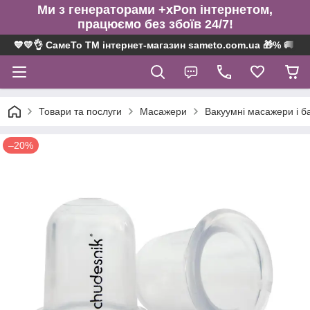
Ми з генераторами +xPon інтернетом,
працюємо без збоїв 24/7!
💙💛👌 СамеТо ТМ інтернет-магазин sameto.com.ua 🎁% 🚚 ⤵
Товари та послуги
Масажери
Вакуумні масажери і б
–20%