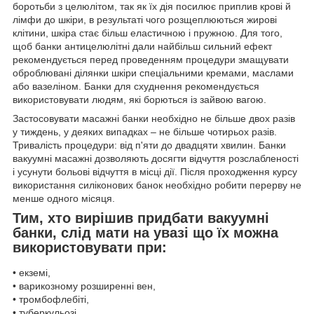
боротьби з целюлітом, так як їх дія посилює приплив крові й
лімфи до шкіри, в результаті чого розщеплюються жирові
клітини, шкіра стає більш еластичною і пружною. Для того,
щоб банки антицелюлітні дали найбільш сильний ефект
рекомендується перед проведенням процедури змащувати
оброблювані ділянки шкіри спеціальними кремами, маслами
або вазеліном. Банки для схуднення рекомендується
використовувати людям, які борються із зайвою вагою.
Застосовувати масажні банки необхідно не більше двох разів
у тиждень, у деяких випадках – не більше чотирьох разів.
Тривалість процедури: від п'яти до двадцяти хвилин. Банки
вакуумні масажні дозволяють досягти відчуття розслабленості
і усунути больові відчуття в місці дії. Після проходження курсу
використання силіконових банок необхідно робити перерву не
менше одного місяця.
Тим, хто вирішив придбати вакуумні
банки, слід мати на увазі що їх можна
використовувати при:
• екземі,
• варикозному розширенні вен,
• тромбофлебіті,
• туберкульозі,