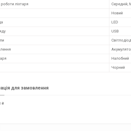
 роботи ліхтаря
Середній,
Новий
да
LED
яду
USB
мпи
Світлодіо
влення
Акумулят
таря
Налобний
Чорний
ація для замовлення
 ₴