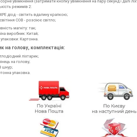
сорне увімкнення (затримати кнопку увімкнення на пару секунд і далі ліхт
ькість режимів 2:
XPE діод - світить вдалину крапкою;
світіння COB - розсіює світло;
вність магніту: так;
їна виробник: Китай;
 упаковки: Картонна.
ик на голову, комплектація:
тлодіодний ліхтарик;
інець на голову;
 шнур;
тонна упаковка.