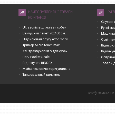
НАЙПОПУЛЯРНІШІ ТОВАРИ
КАТЕ
КОМПАНІЇ!
Слухові 
Ultrasonic відлякувач собак
Ручні м
Вакуумний пакет 70х100 см.
Машинки
Підсилювач слуху Axon x-163
Освітле
Тример Micro touch max
Відпарю
Ультразвуковий відлякувач
Відлякув
Ваги Pocket Scale
Обігріва
Відлякувач RIDDEX
Товари 
Майка чоловіча коригувальна
Танцювальний килимок