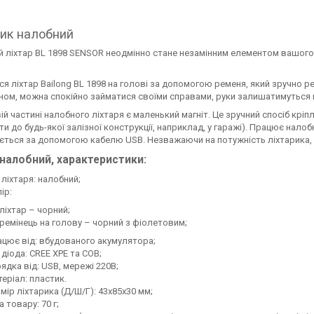
рик налобний
 ліхтар BL 1898 SENSOR неодмінно стане незамінним елементом вашого с
ся ліхтар Bailong BL 1898 на голові за допомогою ременя, який зручно р
ном, можна спокійно займатися своїми справами, руки залишатимуться 
ій частині налобного ліхтаря є маленький магніт. Це зручний спосіб крі
ти до будь-якої залізної конструкції, наприклад, у гаражі). Працює нал
ться за допомогою кабелю USB. Незважаючи на потужність ліхтарика, 
 налобний, характеристики:
 ліхтаря: налобний;
ір:
ліхтар – чорний;
ремінець на голову – чорний з фіолетовим;
цює від: вбудованого акумулятора;
 діода: CREE XPE та COB;
ядка від: USB, мережі 220В;
еріал: пластик.
мір ліхтарика (Д/Ш/Г): 43х85х30 мм;
а товару: 70 г;