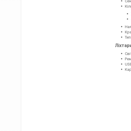
Сен
Кіл
Ная
Кра
Тип
Ліхтар
Сві
Рем
USB
Кар