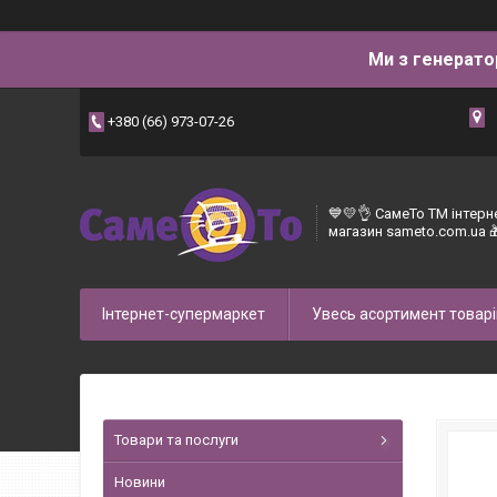
Ми з генерато
+380 (66) 973-07-26
💙💛👌 СамеТо ТМ інтерн
магазин sameto.com.ua 
Інтернет-супермаркет
Увесь асортимент товарі
Товари та послуги
Новини