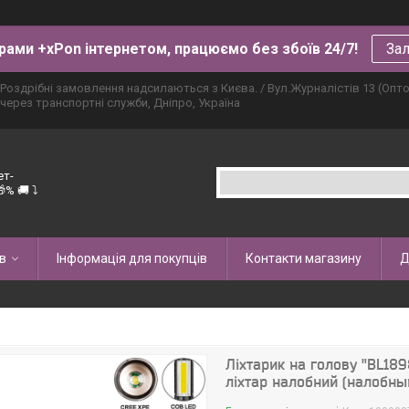
рами +xPon інтернетом, працюємо без збоїв 24/7!
Зал
Роздрібні замовлення надсилаються з Києва. / Вул.Журналістів 13 (Опт
через транспортні служби, Дніпро, Україна
ет-
% 🚚 ⤵
в
Інформація для покупців
Контакти магазину
Д
Ліхтарик на голову "BL18
ліхтар налобний (налобны