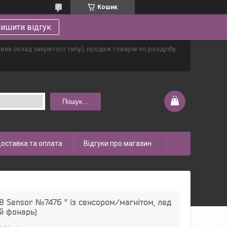
Кошик
ишити відгук
овий склад закритого типу), продаж товарів по роздрібу
Пошук...
оставка та оплата
Відгуки про магазин
98 Sensor №7476 " із сенсором/магнітом, лед
й фонарь)