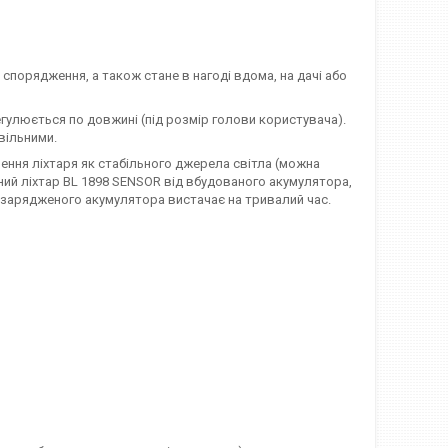
порядження, а також стане в нагоді вдома, на дачі або
егулюється по довжині (під розмір голови користувача).
вільними.
плення ліхтаря як стабільного джерела світла (можна
обний ліхтар BL 1898 SENSOR від вбудованого акумулятора,
зарядженого акумулятора вистачає на тривалий час.