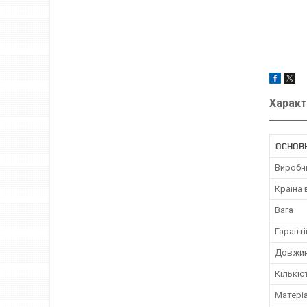
Характ
ОСНОВ
Виробн
Країна
Вага
Гаранті
Довжи
Кількіс
Матері