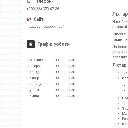
+380 (66) 973-07-26
Ліхта
Налобний
http://sameto.com.ua/
в гаражі.
Фіксуєть
Таким чи
Графік роботи
На боков
прикріпи
заряджає
Понеділок
09:00
19:30
Ліхтар
Вівторок
09:00
19:30
Середа
09:00
19:30
Тип
Четвер
09:00
19:30
Кол
Пʼятниця
09:00
19:30
Субота
09:00
19:30
Неділя
09:00
19:30
Пра
Тип
Зар
Мат
Роз
Ваг