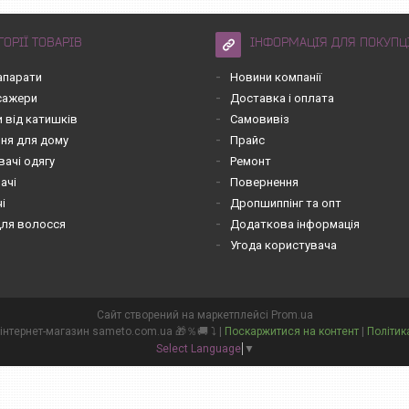
ГОРІЇ ТОВАРІВ
ІНФОРМАЦІЯ ДЛЯ ПОКУПЦ
апарати
Новини компанії
асажери
Доставка і оплата
 від катишків
Самовивіз
ння для дому
Прайс
вачі одягу
Ремонт
ачі
Повернення
чі
Дропшиппінг та опт
для волосся
Додаткова інформація
Угода користувача
Сайт створений на маркетплейсі
Prom.ua
💙💛👌 СамеТо ТМ інтернет-магазин sameto.com.ua 🎁％🚚 ⤵ |
Поскаржитися на контент
|
Політик
Select Language
▼