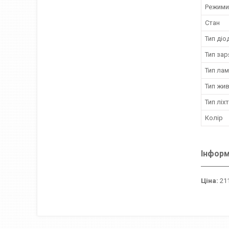
Режими
Стан
Тип діо
Тип зар
Тип ла
Тип жи
Тип ліх
Колір
Інформ
Ціна:
211