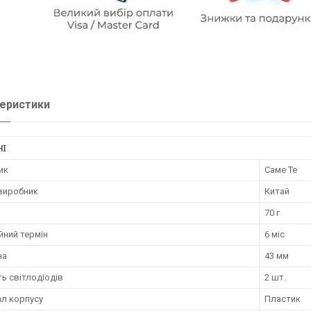
еристики
НІ
ик
Саме Те
 виробник
Китай
70 г
йний термін
6 міс
на
43 мм
ть світлодіодів
2 шт.
ал корпусу
Пластик