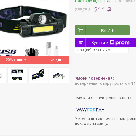
Готово до відправки
Код:
100908
211 ₴
263,75 ₴
Купити
Купити з
+380 (66) 973-07-26
–20%
34 дні
повернення товару протягом 14
У компанії підключені електронн
покидаючи сайту.