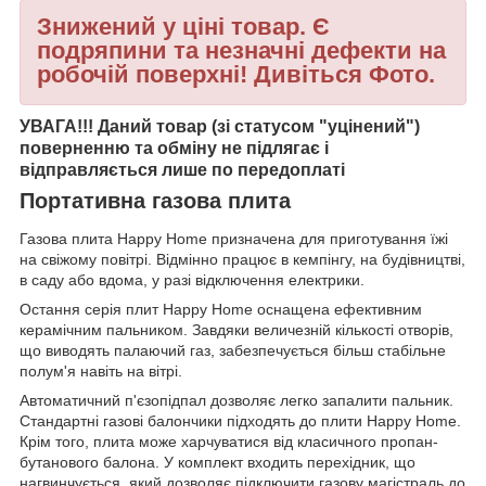
Знижений у ціні товар. Є
подряпини та незначні дефекти на
робочій поверхні! Дивіться Фото.
УВАГА!!! Даний товар (зі статусом "уцінений")
поверненню та обміну не підлягає і
відправляється лише по передоплаті
Портативна газова плита
Газова плита Happy Home призначена для приготування їжі
на свіжому повітрі. Відмінно працює в кемпінгу, на будівництві,
в саду або вдома, у разі відключення електрики.
Остання серія плит Happy Home оснащена ефективним
керамічним пальником. Завдяки величезній кількості отворів,
що виводять палаючий газ, забезпечується більш стабільне
полум'я навіть на вітрі.
Автоматичний п'єзопідпал дозволяє легко запалити пальник.
Стандартні газові балончики підходять до плити Happy Home.
Крім того, плита може харчуватися від класичного пропан-
бутанового балона. У комплект входить перехідник, що
нагвинчується, який дозволяє підключити газову магістраль до