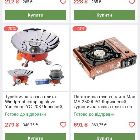
212
228
₴
₴
265 ₴
285 ₴
Купити
Купити
–20%
–20%
Туристична газова плита
Портативна газова плита Max
Windproof camping stove
MS-2500LPG Коричневий,
Yanchuan YC-203 Червоний,
туристична газова плитка на
таганок газовий на балончик
балончиках на 1 конфорку
Готово до відправки
Готово до відправки
279
691
₴
₴
348,75 ₴
863,75 ₴
Купити
Купити