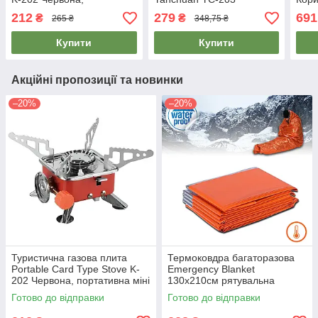
портативна міні піч | мини
Червоний, таганок газовий
газо
212
279
691
₴
₴
265 ₴
348,75 ₴
газовая плита
на балончик
бало
Купити
Купити
Акційні пропозиції та новинки
–20%
–20%
Туристична газова плита
Термоковдра багаторазова
Portable Card Type Stove K-
Emergency Blanket
202 Червона, портативна міні
130x210см рятувальна
піч | мини газовая плита
термоковдра туристична |
Готово до відправки
Готово до відправки
термоодеяло