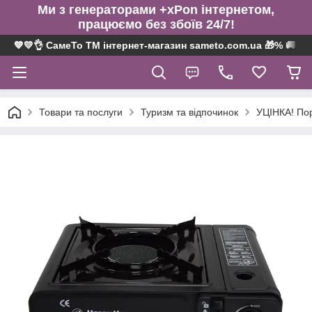
Ми з генераторами +xPon інтернетом,
працюємо без збоїв 24/7!
💙💛👌 СамеТо ТМ інтернет-магазин sameto.com.ua 🎁% 🚚 ⤵
Товари та послуги
Туризм та відпочинок
УЦІНКА! Пор