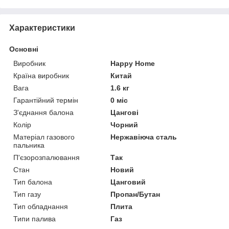
Характеристики
Основні
Виробник
Happy Home
Країна виробник
Китай
Вага
1.6 кг
Гарантійний термін
0 міс
З'єднання балона
Цангові
Колір
Чорний
Матеріал газового
Нержавіюча сталь
пальника
П'єзорозпалювання
Так
Стан
Новий
Тип балона
Цанговий
Тип газу
Пропан/Бутан
Тип обладнання
Плита
Типи палива
Газ