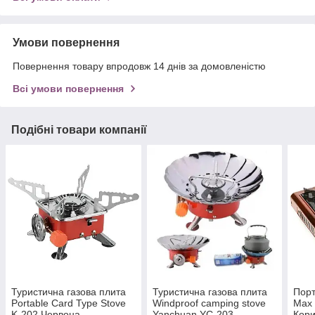
Умови повернення
Повернення товару впродовж 14 днів за домовленістю
Всі умови повернення
Подібні товари компанії
Туристична газова плита
Туристична газова плита
Порт
Portable Card Type Stove
Windproof camping stove
Max
K-202 Червона,
Yanchuan YC-203
Кори