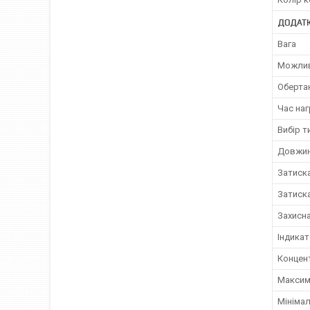
ДОДАТК
Вага
Можлив
Оберта
Час наг
Вибір т
Довжин
Затиска
Затиск
Захисн
Індика
Концен
Максим
Мінімал