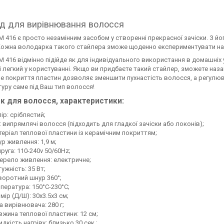
д для вирівнювання волосся
 416 є просто незамінним засобом у створенні прекрасної зачіски. З 
Кожна володарка такого стайлера зможе щоденно експериментувати на
 416 відмінно підійде як для індивідуального використання в домашніх у
і легкий у користуванні. Якщо ви придбаєте такий стайлер, зможете наз
е покриття пластин дозволяє зменшити пухнастість волосся, а регулюв
уру саме під Ваш тип волосся!
к для волосся
, характеристики:
ір: сріблястий;
: випрямлячі волосся (підходить для гладкої зачіски або локонів);
еріал теплової пластини із керамічним покриттям;
р живлення: 1,9 м;
руга: 110-240v 50/60Hz;
рело живлення: електричне;
ужність: 35 Вт;
оротний шнур 360°;
пература: 150°C-230°C;
мір (Д/Ш): 30х3.5х3 см;
а вирівнювача: 280 г;
жина теплової пластини: 12 см;
дкість нагріву: близько 30 сек.;