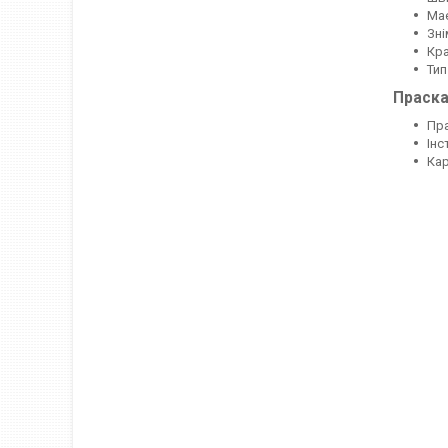
Має
Зні
Кра
Тип
Праска
Пра
Інс
Кар