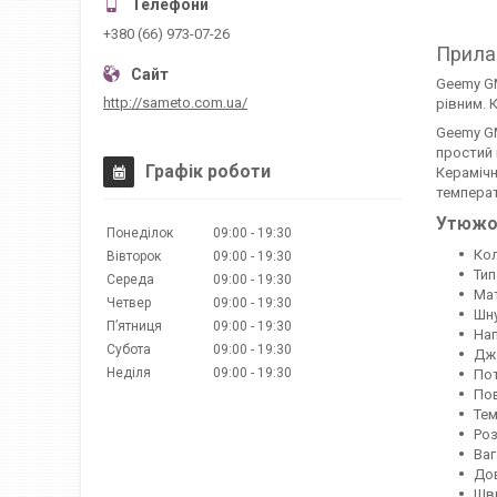
+380 (66) 973-07-26
Прила
Geemy GM
http://sameto.com.ua/
рівним. 
Geemy GM
простий 
Графік роботи
Керамічн
температ
Утюжо
Понеділок
09:00
19:30
Кол
Вівторок
09:00
19:30
Тип
Середа
09:00
19:30
Мат
Четвер
09:00
19:30
Шну
Пʼятниця
09:00
19:30
Нап
Субота
09:00
19:30
Дже
Неділя
09:00
19:30
Пот
Пов
Тем
Роз
Ваг
Дов
Шви