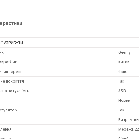
еристики
І АТРИБУТИ
ик
Geemy
 виробник
Китай
йний термін
6 міс
чне покриття
Так
ана потужність
35 Вт
Новий
егулятор
Так
Випрямляч
влення
Мережа 22
орпусу
Сірий