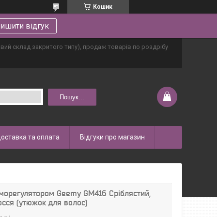
Кошик
ишити відгук
овий склад закритого типу), продаж товарів по роздрібу
Пошук...
оставка та оплата
Відгуки про магазин
рморегулятором Geemy GM416 Сріблястий,
сся (утюжок для волос)