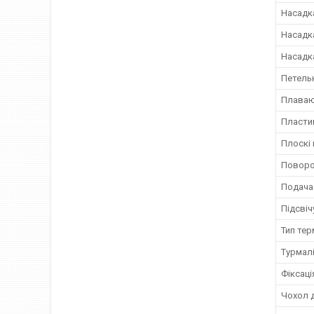
Насадк
Насадка
Насадк
Петель
Плаваю
Пласти
Плоскі 
Поворот
Подача
Підсвіч
Тип те
Турмал
Фіксаці
Чохол д