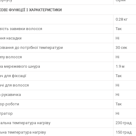
ОВІ ФУНКЦІЇ І ХАРАКТЕРИСТИКИ
0.28 кг
ість завивки волосся
Так
ння насадки
Ні
рівання до потрібної температури
30 сек
ипу волосся
Ні
а мережевого шнура
1.9 м
ч для фіксації
Так
ачі для волосся
Ні
а рукавичка
Ні
тор роботи
Так
тратор
Ні
альна температура нагріву
230 град.
ьна температура нагріву
150 град.