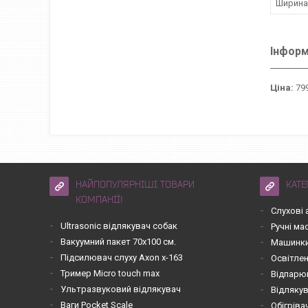
Ширина
Інформ
Ціна:
799
НАЙПОПУЛЯРНІШІ ТОВАРИ
КАТЕ
КОМПАНІЇ!
Слухові 
Ultrasonic відлякувач собак
Ручні м
Вакуумний пакет 70х100 см.
Машинки
Підсилювач слуху Axon x-163
Освітле
Тример Micro touch max
Відпарю
Ультразвуковий відлякувач
Відлякув
Ваги Pocket Scale
Обігріва