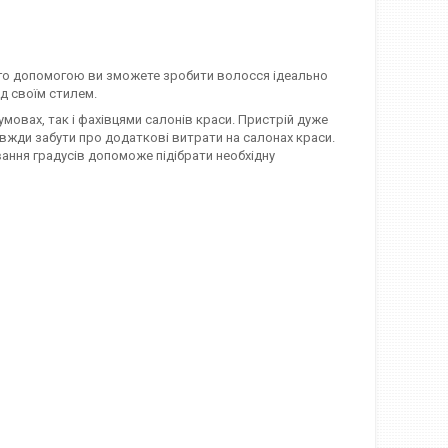
його допомогою ви зможете зробити волосся ідеально
д своїм стилем.
мовах, так і фахівцями салонів краси. Пристрій дуже
авжди забути про додаткові витрати на салонах краси.
ання градусів допоможе підібрати необхідну