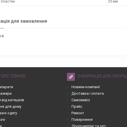
 пластин
25 мм
ація для замовлення
 ₴
ГОРІЇ ТОВАРІВ
ІНФОРМАЦІЯ ДЛЯ ПОКУПЦ
апарати
Новини компанії
асажери
Доставка і оплата
 від катишків
Самовивіз
ння для дому
Прайс
вачі одягу
Ремонт
ачі
Повернення
чі
Дропшиппінг та опт