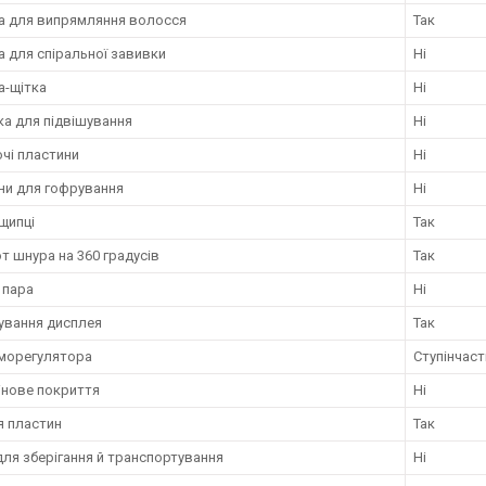
а для випрямляння волосся
Так
 для спіральної завивки
Ні
а-щітка
Ні
ка для підвішування
Ні
чі пластини
Ні
ни для гофрування
Ні
щипці
Так
 шнура на 360 градусів
Так
 пара
Ні
ування дисплея
Так
рморегулятора
Ступінчаст
інове покриття
Ні
я пластин
Так
ля зберігання й транспортування
Ні