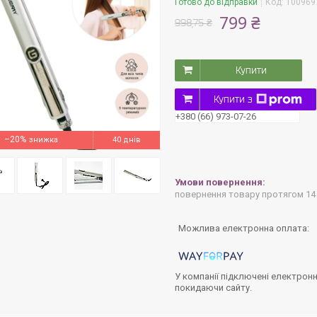
Готово до відправки
Код:
1009697
799 ₴
998,75 ₴
Купити
Купити з
+380 (66) 973-07-26
–20%
40 днів
повернення товару протягом 14
У компанії підключені електронн
покидаючи сайту.