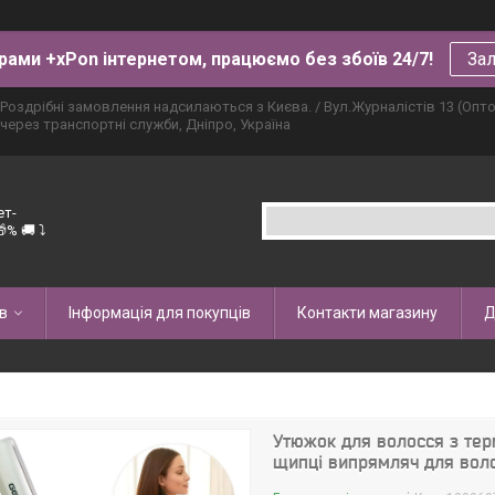
рами +xPon інтернетом, працюємо без збоїв 24/7!
Зал
Роздрібні замовлення надсилаються з Києва. / Вул.Журналістів 13 (Опт
через транспортні служби, Дніпро, Україна
ет-
% 🚚 ⤵
в
Інформація для покупців
Контакти магазину
Д
Утюжок для волосся з те
щипці випрямляч для воло