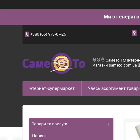
Ми з генерато
+380 (66) 973-07-26
💙💛👌 СамеТо ТМ інтерн
магазин sameto.com.ua 
Інтернет-супермаркет
Увесь асортимент товарі
Товари та послуги
Новини