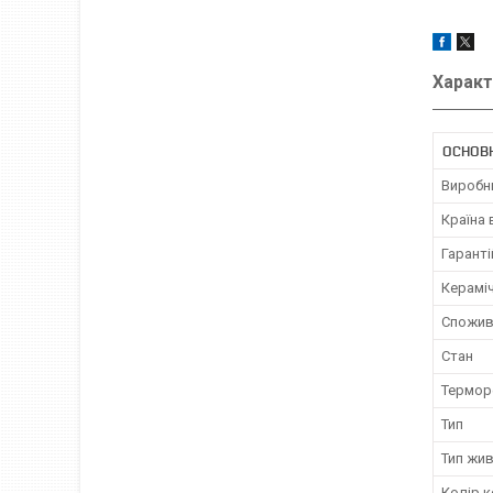
Характ
ОСНОВН
Виробн
Країна
Гаранті
Керамі
Спожив
Стан
Термор
Тип
Тип жи
Колір к