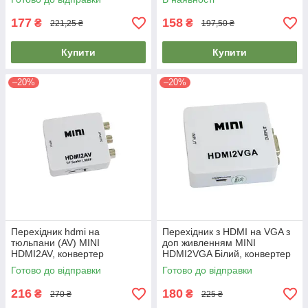
177
158
₴
₴
221,25 ₴
197,50 ₴
Купити
Купити
–20%
–20%
Перехідник hdmi на
Перехідник з HDMI на VGA з
тюльпани (AV) MINI
доп живленням MINI
HDMI2AV, конвертер
HDMI2VGA Білий, конвертер
відеосигналу hdmi в av |
HDMI VGA | переходник hdmi
Готово до відправки
Готово до відправки
переходник hdmi RCA
vga
216
180
₴
₴
270 ₴
225 ₴