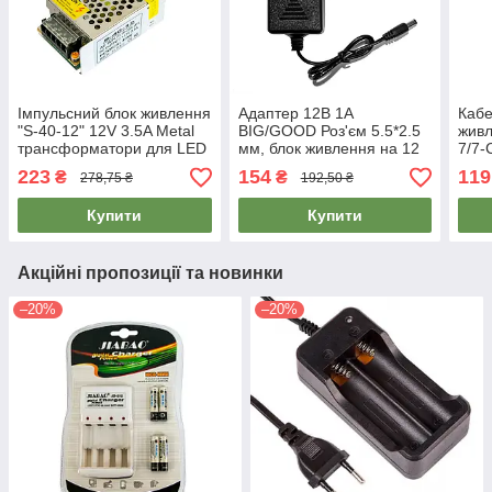
Імпульсний блок живлення
Адаптер 12В 1А
Кабе
"S-40-12" 12V 3.5A Metal
BIG/GOOD Роз'єм 5.5*2.5
живл
трансформатори для LED
мм, блок живлення на 12
7/7-
ламп, блок для
вольт | 12 вольт блок
3x0.
223
154
119
₴
₴
278,75 ₴
192,50 ₴
світлодіодної стрічки
питания
заря
Купити
Купити
Акційні пропозиції та новинки
–20%
–20%