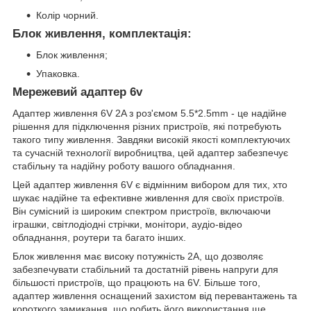
Колір чорний.
Блок живлення, комплектація:
Блок живлення;
Упаковка.
Мережевий адаптер 6v
Адаптер живлення 6V 2A з роз'ємом 5.5*2.5mm - це надійне
рішення для підключення різних пристроїв, які потребують
такого типу живлення. Завдяки високій якості комплектуючих
та сучасній технології виробництва, цей адаптер забезпечує
стабільну та надійну роботу вашого обладнання.
Цей адаптер живлення 6V є відмінним вибором для тих, хто
шукає надійне та ефективне живлення для своїх пристроїв.
Він сумісний із широким спектром пристроїв, включаючи
іграшки, світлодіодні стрічки, монітори, аудіо-відео
обладнання, роутери та багато інших.
Блок живлення має високу потужність 2A, що дозволяє
забезпечувати стабільний та достатній рівень напруги для
більшості пристроїв, що працюють на 6V. Більше того,
адаптер живлення оснащений захистом від перевантажень та
короткого замикання, що робить його використання ще