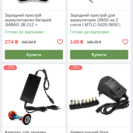
Зарядний пристрій
Зарядний пристрій для
акумуляторних батарей
акумуляторів 18650 на 2
JIABAO JB-212 +
слота | MTLC-0420-0650 |
акумулятори 4 шт. AAA
зарядка, зарядник
Готово до відправки
Готово до відправки
274
149
₴
₴
342,50 ₴
186,25 ₴
Купити
Купити
–20%
–20%
Адаптер для зарядки
Універсальний блок