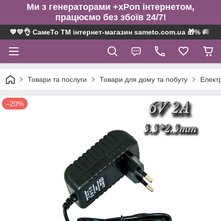
Ми з генераторами +xPon інтернетом,
працюємо без збоїв 24/7!
💙💛👌 СамеТо ТМ інтернет-магазин sameto.com.ua 🎁% 🚚 ⤵
Товари та послуги
Товари для дому та побуту
Електр
–20%