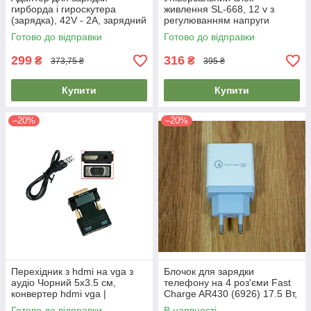
гирборда і гироскутера
живлення SL-668, 12 v з
(зарядка), 42V - 2A, зарядний
регулюванням напруги
пристрій на гироскутер
Solma, адаптер заряджання
Готово до відправки
Готово до відправки
(8 насадок)
299
316
₴
₴
373,75 ₴
395 ₴
Купити
Купити
–20%
–20%
Перехідник з hdmi на vga з
Блочок для зарядки
аудіо Чорний 5х3.5 см,
телефону на 4 роз'єми Fast
конвертер hdmi vga |
Charge AR430 (6926) 17.5 Вт,
переходник hdmi на vga
зарядка для телефону
Готово до відправки
В наявності