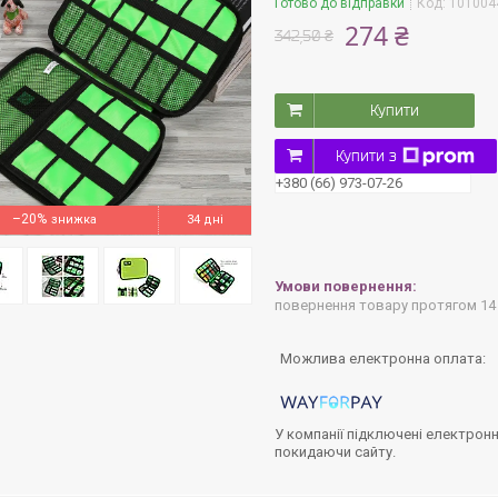
Готово до відправки
Код:
1010044
274 ₴
342,50 ₴
Купити
Купити з
+380 (66) 973-07-26
–20%
34 дні
повернення товару протягом 14
У компанії підключені електронн
покидаючи сайту.