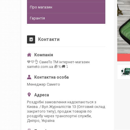
Про магазин
Гарантія
Контакти
💙💛👌 СамеТо ТМ інтернет-магазин
sameto.com.ua 🎁％🚚 ⤵
Менеджер Самето
Роздрібні замовлення надсилаються з
Києва. / Вул.Журналістів 13 (Оптовий склад
закритого типу), продаж товарів по
роздрібу через транспортні служби,
Дніпро, Україна