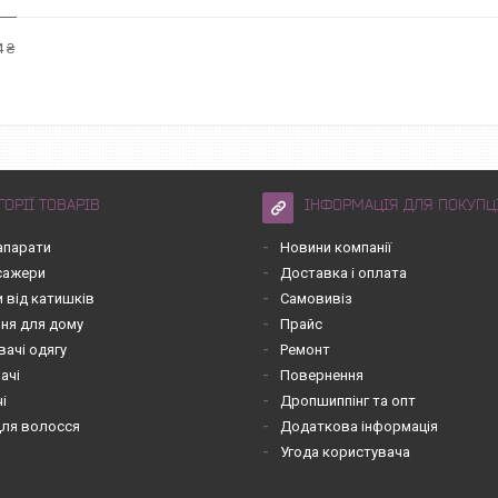
 ₴
ГОРІЇ ТОВАРІВ
ІНФОРМАЦІЯ ДЛЯ ПОКУПЦ
апарати
Новини компанії
асажери
Доставка і оплата
 від катишків
Самовивіз
ння для дому
Прайс
вачі одягу
Ремонт
ачі
Повернення
чі
Дропшиппінг та опт
для волосся
Додаткова інформація
Угода користувача