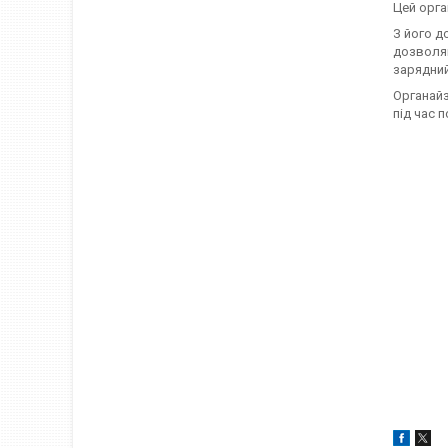
Цей орга
З його д
дозволяю
зарядний
Органайз
під час 