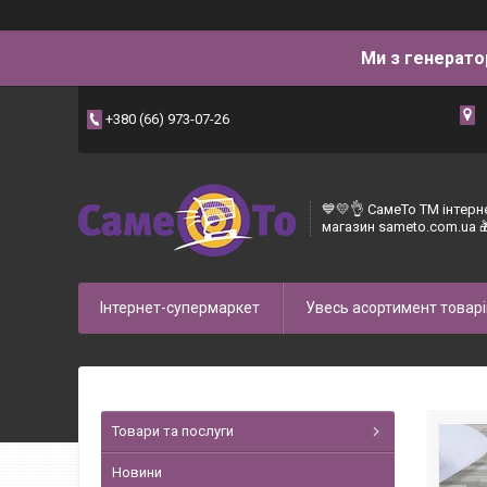
Ми з генерато
+380 (66) 973-07-26
💙💛👌 СамеТо ТМ інтерн
магазин sameto.com.ua 
Інтернет-супермаркет
Увесь асортимент товарі
Товари та послуги
Новини