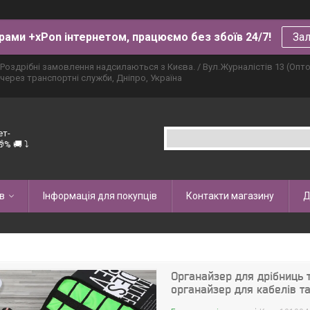
рами +xPon інтернетом, працюємо без збоїв 24/7!
Зал
Роздрібні замовлення надсилаються з Києва. / Вул.Журналістів 13 (Опт
через транспортні служби, Дніпро, Україна
ет-
% 🚚 ⤵
в
Інформація для покупців
Контакти магазину
Д
Органайзер для дрібниць 
органайзер для кабелів та