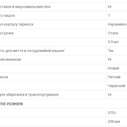
тання в мікрохвильовій печі
Ні
ть чашок
1
ал корпусу термоса
Нержавіюч
ал ручки
Сталь
0.5 мл
ть для миття в посудомийній машині
Так
ий механізм
Ні
Новий
рмоса
Питний
Червоний
ля зберігання й транспортування
Ні
ТНІ РОЗМІРИ
370 г
290 мм