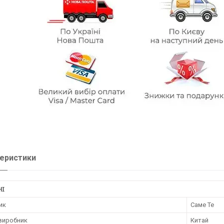
еристики
НІ
ик
Саме Те
 виробник
Китай