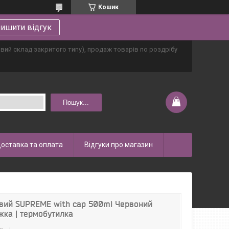
Кошик
ишити відгук
овий склад закритого типу), продаж товарів по роздрібу
Пошук...
оставка та оплата
Відгуки про магазин
евий SUPREME with cap 500ml Червоний
жка | термобутилка