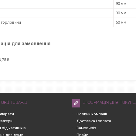
а
90 мм
90 мм
 горловини
50 мм
ація для замовлення
,75 ₴
ГОРІЇ ТОВАРІВ
ІНФОРМАЦІЯ ДЛЯ ПОКУПЦ
апарати
Новини компанії
асажери
Доставка і оплата
 від катишків
Самовивіз
ння для дому
Прайс