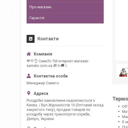
Про магазин
Гарантія
Контакти
💙💛👌 СамеТо ТМ інтернет-магазин
sameto.com.ua 🎁％🚚 ⤵
Менеджер Самето
Термо
Роздрібні замовлення надсилаються з
Києва. / Вул.Журналістів 13 (Оптовий склад
Об'
закритого типу), продаж товарів по
Мат
роздрібу через транспортні служби,
Має
Дніпро, Україна
Є м
Під