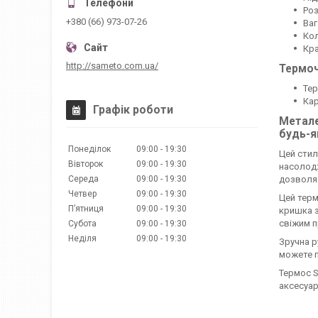
Роз
+380 (66) 973-07-26
Ваг
Кол
Кра
http://sameto.com.ua/
Термоч
Тер
Кар
Графік роботи
Метале
будь-я
Понеділок
09:00
19:30
Цей стил
Вівторок
09:00
19:30
насолодж
Середа
09:00
19:30
дозволяє
Четвер
09:00
19:30
Цей терм
Пʼятниця
09:00
19:30
кришка з
свіжим п
Субота
09:00
19:30
Неділя
09:00
19:30
Зручна р
можете п
Термос S
аксесуар