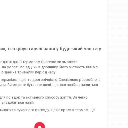
, хто цінує гарячі напої у будь-який час та у
лодніші дні. З термосом Supreme ви зможете
а роботі, поїздці чи відпочинку. Його місткість 800 мл
рідині на тривалий період часу.
 термоізоляцію та довговічність. Спеціально розроблена
ини. Ви можете бути впевнені, що ваш напій залишиться
ля поїздок та активного способу життя. Ви легко
м знадобиться напій.
ного та сучасного вигляду. Це не просто термос - це