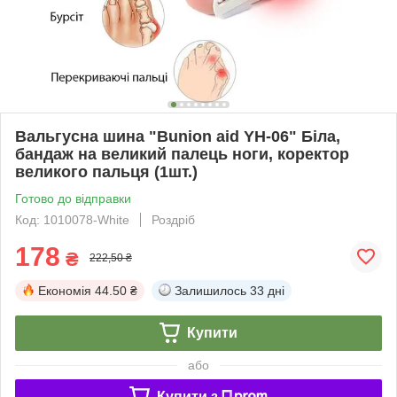
Вальгусна шина "Bunion aid YH-06" Біла,
бандаж на великий палець ноги, коректор
великого пальця (1шт.)
Готово до відправки
Код: 1010078-White
Роздріб
178
₴
222,50 ₴
Економія
44.50 ₴
Залишилось
33 дні
Купити
або
Купити з