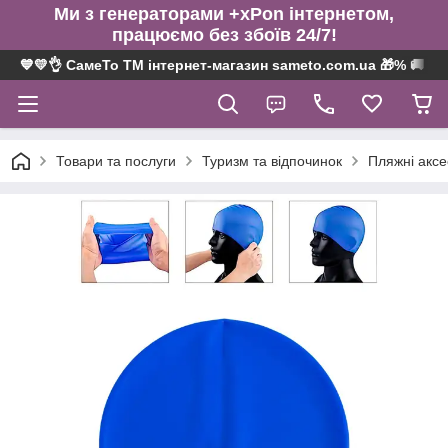
Ми з генераторами +xPon інтернетом,
працюємо без збоїв 24/7!
💙💛👌 СамеТо ТМ інтернет-магазин sameto.com.ua 🎁% 🚚 ⤵
Товари та послуги
Туризм та відпочинок
Пляжні аксе