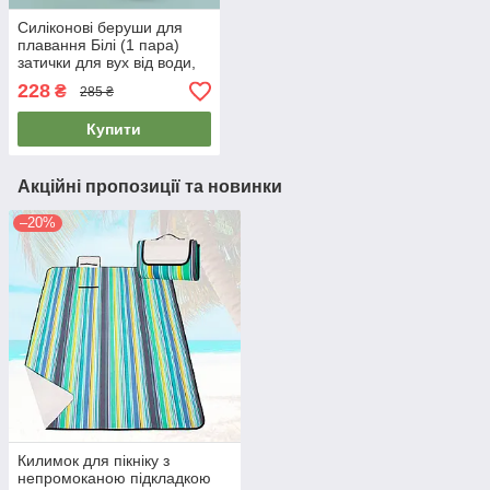
Силіконові беруши для
плавання Білі (1 пара)
затички для вух від води,
багаторазові беруші для
228
₴
285 ₴
плавання
Купити
Акційні пропозиції та новинки
–20%
Килимок для пікніку з
непромоканою підкладкою