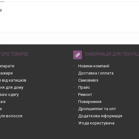
₴
ГОРІЇ ТОВАРІВ
ІНФОРМАЦІЯ ДЛЯ ПОКУПЦ
апарати
Новини компанії
асажери
Доставка і оплата
 від катишків
Самовивіз
ння для дому
Прайс
вачі одягу
Ремонт
ачі
Повернення
чі
Дропшиппінг та опт
для волосся
Додаткова інформація
Угода користувача