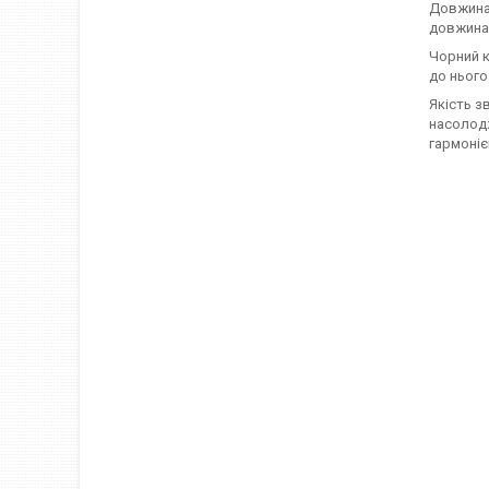
Довжина 
довжина 
Чорний к
до нього
Якість з
насолодж
гармоніє