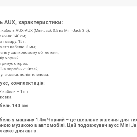
ь AUX, характеристики:
: кабель AUX-AUX (Mini-Jack 3.5 на Mini-Jack 3.5);
жина: 140 см;
а товару: 15 г;
метр кабелю: 3 мм;
ель у силіконовому обплетенні;
ір чорний;
тримує стерео;
їна виробник: Китай;
 упаковки: поліетиленова.
укс, комплектація:
 кабель – 1 шт.;
ковка.
бель 140 см
бель у машину 1.4м Чорний – це ідеальне рішення для т
ною музикою в автомобілі. Цей подовжувач аукс Mini Jac
 аукс для авто.