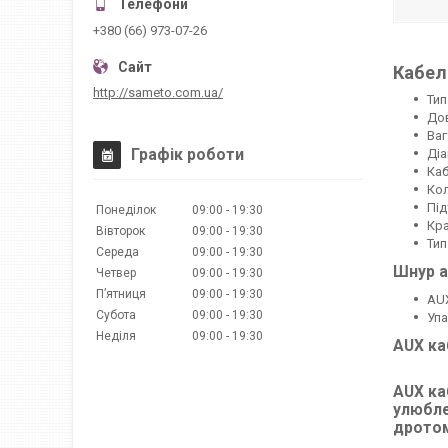
+380 (66) 973-07-26
Кабел
http://sameto.com.ua/
Тип
Дов
Ваг
Графік роботи
Діа
Каб
Кол
Під
Понеділок
09:00
19:30
Кра
Вівторок
09:00
19:30
Тип
Середа
09:00
19:30
Шнур а
Четвер
09:00
19:30
Пʼятниця
09:00
19:30
AUX
Субота
09:00
19:30
Упа
Неділя
09:00
19:30
AUX ка
AUX ка
улюбле
дротом