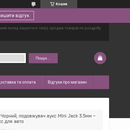
Кошик
ишити відгук
овий склад закритого типу), продаж товарів по роздрібу
Пошук...
оставка та оплата
Відгуки про магазин
Чорний, подовжувач аукс Mini Jack 3.5мм -
кс для авто