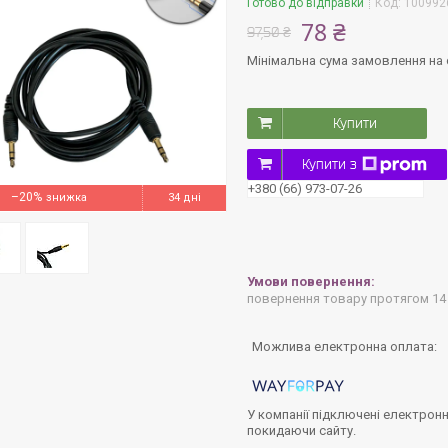
Готово до відправки
Код:
100992
78 ₴
97,50 ₴
Мінімальна сума замовлення на с
Купити
Купити з
+380 (66) 973-07-26
–20%
34 дні
повернення товару протягом 14
У компанії підключені електронн
покидаючи сайту.