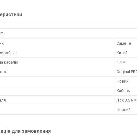
еристики
НІ
ик
Саме Те
 виробник
Китай
а кабелю
1.4 м
ості
Original PR
Новий
Кабель
еля
jack 3.5 мм
Чорний
ація для замовлення