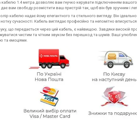
кабелю 1.4 метра дозволяє вам гнучко керувати підключенням вашого
дає вам свободу розмістити ваш пристрій так, щоб він був зручним і ле
олір кабелю надає йому елегантного та стильного вигляду. Він ідеальн
 нотку сучасності. Кабель виглядає професійно та непомітно вписується
вуку, що передається через цей кабель, є найвищою. Завдяки високій пр
уватися чистим та чітким звуком без перешкод та шумів. Ваші улюблен
ю та емоціями.