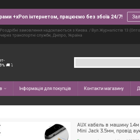
рами +xPon інтернетом, працюємо без збоїв 24/7!
Зал
Роздрібні замовлення надсилаються з Києва. / Вул.Журналістів 13 (Опт
через транспортні служби, Дніпро, Україна
ет-
% 🚚 ⤵
в
Інформація для покупців
Контакти магазину
Д
AUX кабель в машину 1.4м 
Mini Jack 3.5мм, провід ау