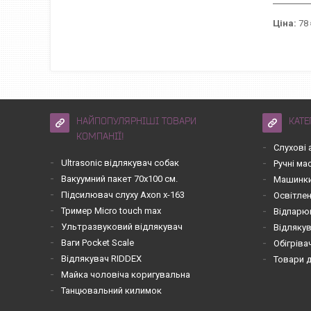
Ціна:
78 
НАЙПОПУЛЯРНІШІ ТОВАРИ
КАТЕ
КОМПАНІЇ!
Слухові 
Ultrasonic відлякувач собак
Ручні м
Вакуумний пакет 70х100 см.
Машинки
Підсилювач слуху Axon x-163
Освітле
Тример Micro touch max
Відпарю
Ультразвуковий відлякувач
Відлякув
Ваги Pocket Scale
Обігріва
Відлякувач RIDDEX
Товари 
Майка чоловіча коригувальна
Танцювальний килимок