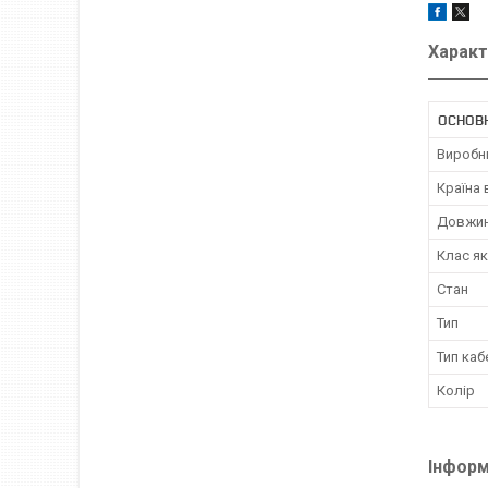
Характ
ОСНОВ
Виробн
Країна
Довжин
Клас як
Стан
Тип
Тип каб
Колір
Інформ