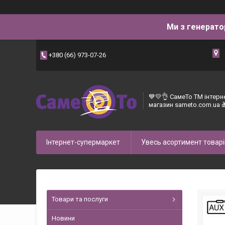
Ми з генерато
+380 (66) 973-07-26
💙💛👌 СамеТо ТМ інтерн
магазин sameto.com.ua 
Інтернет-супермаркет
Увесь асортимент товарі
Товари та послуги
Новини