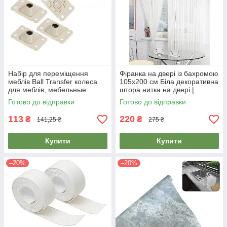
Набір для переміщення
Фіранка на двері із бахромою
меблів Ball Transfer колеса
105х200 см Біла декоративна
для меблів, мебельные
штора нитка на двері |
колесики (4шт/набор)
занавеска на дверь
Готово до відправки
Готово до відправки
113
220
₴
₴
141,25 ₴
275 ₴
Купити
Купити
–20%
–20%