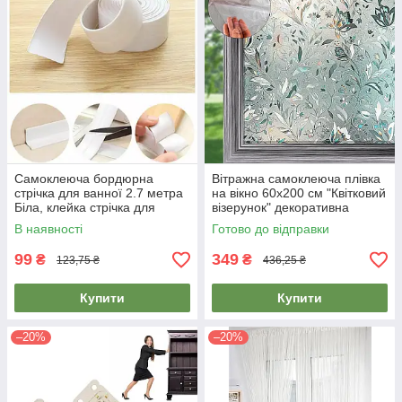
Самоклеюча бордюрна
Вітражна самоклеюча плівка
стрічка для ванної 2.7 метра
на вікно 60х200 см "Квітковий
Біла, клейка стрічка для
візерунок" декоративна
ванни і кухні
самоклеюча плівка для кухні
В наявності
Готово до відправки
99
349
₴
₴
123,75 ₴
436,25 ₴
Купити
Купити
–20%
–20%