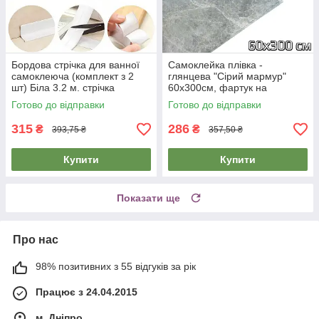
Бордова стрічка для ванної
Самоклейка плівка -
самоклеюча (комплект з 2
глянцева "Сірий мармур"
шт) Біла 3.2 м. стрічка
60х300см, фартук на
ізолятор
рабочую стенку кухни -
Готово до відправки
Готово до відправки
водовідштовхувальна
самоклейка
315
286
₴
₴
393,75 ₴
357,50 ₴
Купити
Купити
Показати ще
Про нас
98% позитивних з 55 відгуків за рік
Працює з 24.04.2015
м. Дніпро