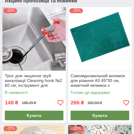
Акційні пропозиції та новинки
–20%
–20%
Трос для чищення труб
Самовідновальний килимок
каналізації Cleaning hook №2
для різання А3 45*30 см,
60 см, інструмент для
макетний килимок з
прочищення засмічень,
розміткою для рукоділля,
В наявності
Готово до відправки
гнучкий захоплювач
макетный коврик
149
266
₴
₴
186,25 ₴
332,50 ₴
Купити
Купити
–20%
–20%