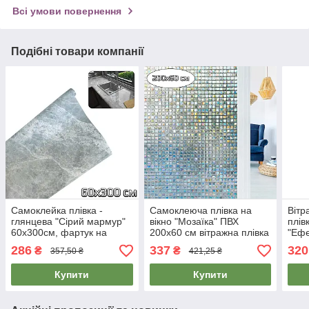
Всі умови повернення
Подібні товари компанії
Самоклейка плівка -
Самоклеюча плівка на
Вітр
глянцева "Сірий мармур"
вікно "Мозаїка" ПВХ
плів
60х300см, фартук на
200х60 см вітражна плівка
"Ефе
рабочую стенку кухни -
для вікон, декоративна
плів
286
337
320
₴
₴
357,50 ₴
421,25 ₴
самоклейка
плівка на вікна
Купити
Купити