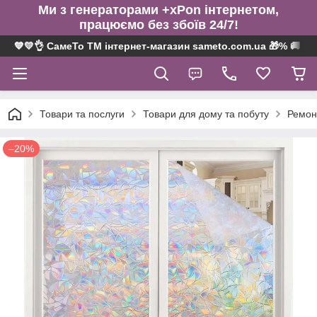
Ми з генераторами +xPon інтернетом,
працюємо без збоїв 24/7!
💙💛👌 СамеТо ТМ інтернет-магазин sameto.com.ua 🎁% 🚚 ⤵
Товари та послуги
Товари для дому та побуту
Ремонт
–20%