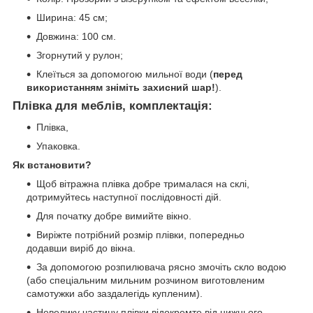
Ширина: 45 см;
Довжина: 100 см.
Згорнутий у рулон;
Клеїться за допомогою мильної води (
перед
використанням зніміть захисний шар!
).
Плівка для меблів, комплектація:
Плівка,
Упаковка.
Як встановити?
Щоб вітражна плівка добре трималася на склі,
дотримуйтесь наступної послідовності дій.
Для початку добре вимийте вікно.
Виріжте потрібний розмір плівки, попередньо
додавши виріб до вікна.
За допомогою розпилювача рясно змочіть скло водою
(або спеціальним мильним розчином виготовленим
самотужки або заздалегідь купленим).
Невелику частину плівки відокремте від нижнього