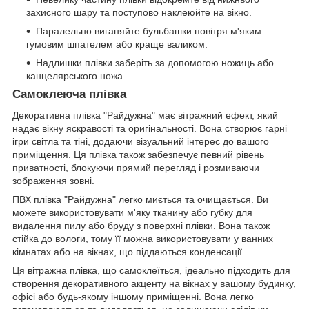
захисного шару та поступово наклеюйте на вікно.
Паралельно виганяйте бульбашки повітря м'яким
гумовим шпателем або краще валиком.
Надлишки плівки заберіть за допомогою ножиць або
канцелярського ножа.
Самоклеюча плівка
Декоративна плівка "Райдужна" має вітражний ефект, який
надає вікну яскравості та оригінальності. Вона створює гарні
ігри світла та тіні, додаючи візуальний інтерес до вашого
приміщення. Ця плівка також забезпечує певний рівень
приватності, блокуючи прямий перегляд і розмиваючи
зображення зовні.
ПВХ плівка "Райдужна" легко миється та очищається. Ви
можете використовувати м'яку тканину або губку для
видалення пилу або бруду з поверхні плівки. Вона також
стійка до вологи, тому її можна використовувати у ванних
кімнатах або на вікнах, що піддаються конденсації.
Ця вітражна плівка, що самоклеїться, ідеально підходить для
створення декоративного акценту на вікнах у вашому будинку,
офісі або будь-якому іншому приміщенні. Вона легко