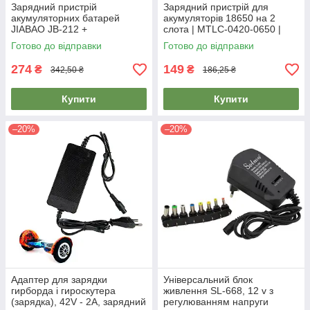
Зарядний пристрій
Зарядний пристрій для
акумуляторних батарей
акумуляторів 18650 на 2
JIABAO JB-212 +
слота | MTLC-0420-0650 |
акумулятори 4 шт. AAA
зарядка, зарядник
Готово до відправки
Готово до відправки
274
149
₴
₴
342,50 ₴
186,25 ₴
Купити
Купити
–20%
–20%
Адаптер для зарядки
Універсальний блок
гирборда і гироскутера
живлення SL-668, 12 v з
(зарядка), 42V - 2A, зарядний
регулюванням напруги