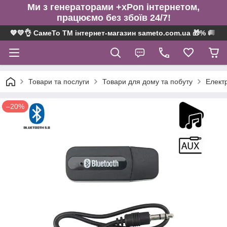
Ми з генераторами +xPon інтернетом,
працюємо без збоїв 24/7!
💙💛👌 СамеТо ТМ інтернет-магазин sameto.com.ua 🎁% 🚚 ⤵
Товари та послуги
Товари для дому та побуту
Електр
–20%