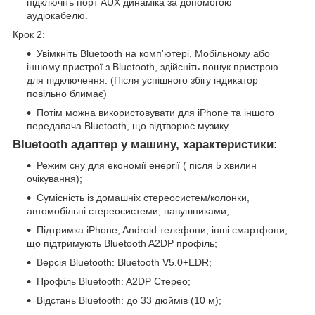
підключіть порт AUX динаміка за допомогою
аудіокабелю.
Крок 2:
Увімкніть Bluetooth на комп'ютері, Мобільному або
іншому пристрої з Bluetooth, здійсніть пошук пристрою
для підключення. (Після успішного збігу індикатор
повільно блимає)
Потім можна використовувати для iPhone та іншого
передавача Bluetooth, що відтворює музику.
Bluetooth адаптер у машину, характеристики:
Режим сну для економії енергії ( після 5 хвилин
очікування);
Сумісність із домашніх стереосистем/колонки,
автомобільні стереосистеми, навушниками;
Підтримка iPhone, Android телефони, інші смартфони,
що підтримують Bluetooth A2DP профіль;
Версія Bluetooth: Bluetooth V5.0+EDR;
Профіль Bluetooth: A2DP Стерео;
Відстань Bluetooth: до 33 дюймів (10 м);