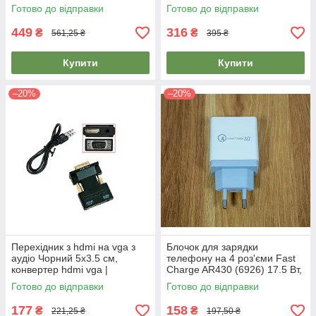
пристрій на гироскутер
Solma, адаптер заряджання
Готово до відправки
Готово до відправки
(8 насадок)
449
316
₴
₴
561,25 ₴
395 ₴
Купити
Купити
–20%
–20%
Перехідник з hdmi на vga з
Блочок для зарядки
аудіо Чорний 5х3.5 см,
телефону на 4 роз'єми Fast
конвертер hdmi vga |
Charge AR430 (6926) 17.5 Вт,
переходник hdmi на vga
зарядка для телефону
Готово до відправки
Готово до відправки
177
158
₴
₴
221,25 ₴
197,50 ₴