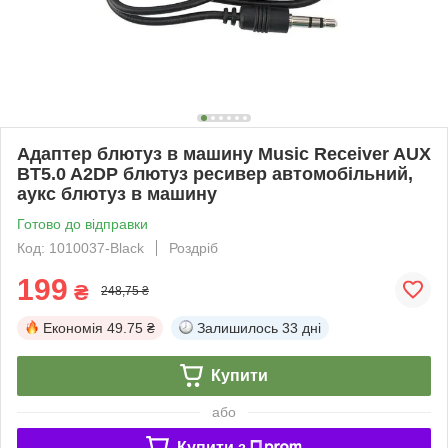
Адаптер блютуз в машину Music Receiver AUX
BT5.0 A2DP блютуз ресивер автомобільний,
аукс блютуз в машину
Готово до відправки
Код: 1010037-Black
Роздріб
199
₴
248,75 ₴
Економія
49.75 ₴
Залишилось
33 дні
Купити
або
Купити з