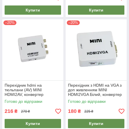
Купити
Купити
–20%
–20%
Перехідник hdmi на
Перехідник з HDMI на VGA з
тюльпани (AV) MINI
доп живленням MINI
HDMI2AV, конвертер
HDMI2VGA Білий, конвертер
відеосигналу hdmi в av |
HDMI VGA | переходник hdmi
Готово до відправки
Готово до відправки
переходник hdmi RCA
vga
216
180
₴
₴
270 ₴
225 ₴
Купити
Купити