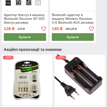
Адаптер блютуз в машину
Bluetooth адаптер в
Bluetooth Receiver BT-450
машину Wireless Receiver
блютуз ресивер
X-6 Bluetooth AUX ресивер
автомобільний, блютуз в
в авто, handsfree для
136
145
₴
₴
170 ₴
181,25 ₴
машину
автомобіля
Купити
Купити
Акційні пропозиції та новинки
–20%
–20%