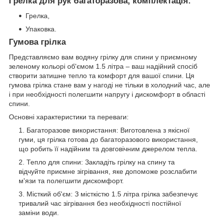
Грелка для рук багаторазова, комплектація:
Грелка,
Упаковка.
Гумова грілка
Представляємо вам водяну грілку для спини у приємному
зеленому кольорі об'ємом 1.5 літра – ваш надійний спосіб
створити затишне тепло та комфорт для вашої спини. Ця
гумова грілка стане вам у нагоді не тільки в холодний час, але
і при необхідності полегшити напругу і дискомфорт в області
спини.
Основні характеристики та переваги:
Багаторазове використання: Виготовлена з якісної
гуми, ця грілка готова до багаторазового використання,
що робить її надійним та довговічним джерелом тепла.
Тепло для спини: Закладіть грілку на спину та
відчуйте приємне зігрівання, яке допоможе розслабити
м'язи та полегшити дискомфорт.
Місткий об'єм: З місткістю 1.5 літра грілка забезпечує
тривалий час зігрівання без необхідності постійної
заміни води.