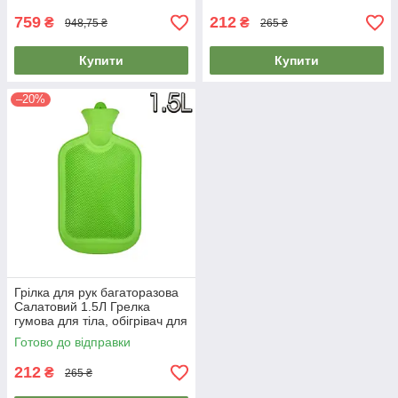
759
212
₴
₴
948,75 ₴
265 ₴
Купити
Купити
–20%
Грілка для рук багаторазова
Салатовий 1.5Л Грелка
гумова для тіла, обігрівач для
рук
Готово до відправки
212
₴
265 ₴