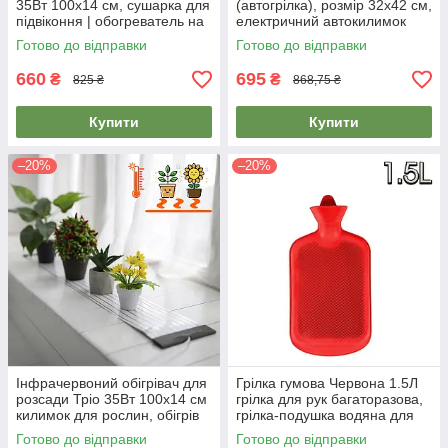
35Вт 100х14 см, сушарка для
(автогрілка), розмір 32х42 см,
підвіконня | обогреватель на
електричний автокилимок
подоконник
Тріо 02303
Готово до відправки
Готово до відправки
660
695
₴
₴
825 ₴
868,75 ₴
Купити
Купити
–20%
–20%
Інфрачервоний обігрівач для
Грілка гумова Червона 1.5Л
розсади Тріо 35Вт 100х14 см
грілка для рук багаторазова,
килимок для рослин, обігрів
грілка-подушка водяна для
брудера, вуликів
обігріву
Готово до відправки
Готово до відправки