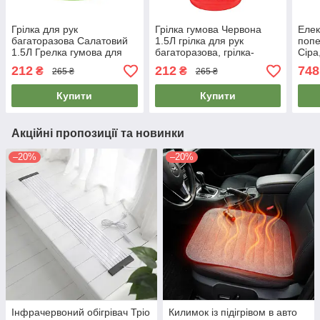
Грілка для рук
Грілка гумова Червона
Елек
багаторазова Салатовий
1.5Л грілка для рук
попе
1.5Л Грелка гумова для
багаторазова, грілка-
Сіра
тіла, обігрівач для рук
подушка водяна для
гріл
212
212
748
₴
₴
265 ₴
265 ₴
обігріву
элек
Купити
Купити
Акційні пропозиції та новинки
–20%
–20%
Інфрачервоний обігрівач Тріо
Килимок із підігрівом в авто