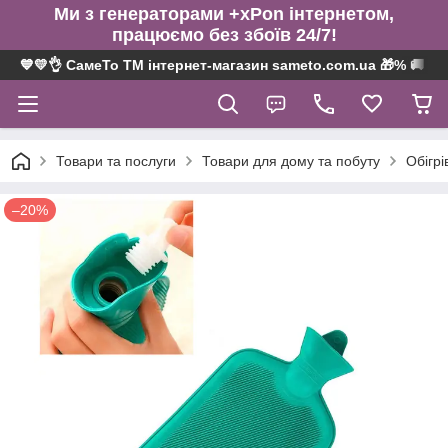
Ми з генераторами +xPon інтернетом,
працюємо без збоїв 24/7!
💙💛👌 СамеТо ТМ інтернет-магазин sameto.com.ua 🎁% 🚚 ⤵
Товари та послуги
Товари для дому та побуту
Обігрі
–20%