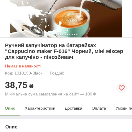
Ручний капучінатор на батарейках
"Cappucino maker F-016" Чорний, міні міксер
для капучіно - пінозбивач
Немає в наявності
Код: 1010199-Black
Роздріб
38,75
₴
Мінімальна сума замовлення на сайті — 100 ₴
Опис
Характеристики
Доставка
Оплата
Умови п
Опис