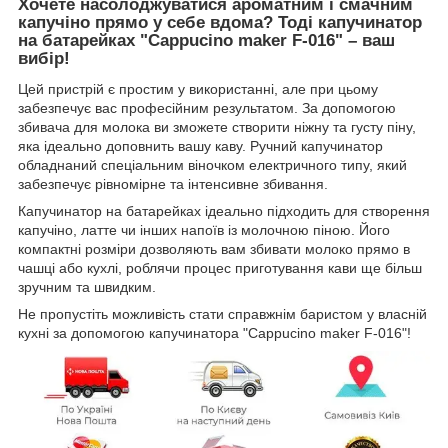
Хочете насолоджуватися ароматним і смачним
капучіно прямо у себе вдома? Тоді капучинатор
на батарейках "Cappucino maker F-016" – ваш
вибір!
Цей пристрій є простим у використанні, але при цьому
забезпечує вас професійним результатом. За допомогою
збивача для молока ви зможете створити ніжну та густу піну,
яка ідеально доповнить вашу каву. Ручний капучинатор
обладнаний спеціальним віночком електричного типу, який
забезпечує рівномірне та інтенсивне збивання.
Капучинатор на батарейках ідеально підходить для створення
капучіно, латте чи інших напоїв із молочною піною. Його
компактні розміри дозволяють вам збивати молоко прямо в
чашці або кухлі, роблячи процес приготування кави ще більш
зручним та швидким.
Не пропустіть можливість стати справжнім баристом у власній
кухні за допомогою капучинатора "Cappucino maker F-016"!