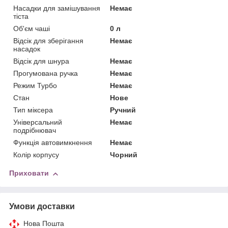
Насадки для замішування
Немає
тіста
Об'єм чаші
0 л
Відсік для зберігання
Немає
насадок
Відсік для шнура
Немає
Прогумована ручка
Немає
Режим Турбо
Немає
Стан
Нове
Тип міксера
Ручний
Універсальний
Немає
подрібнювач
Функція автовимкнення
Немає
Колір корпусу
Чорний
Приховати
Умови доставки
Нова Пошта