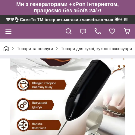
Ми з генераторами +xPon інтернетом,
працюємо без збоїв 24/7!
💙💛👌 СамеТо ТМ інтернет-магазин sameto.com.ua 🎁% 🚚 ⤵
Товари та послуги
Товари для кухні, кухонні аксесуари