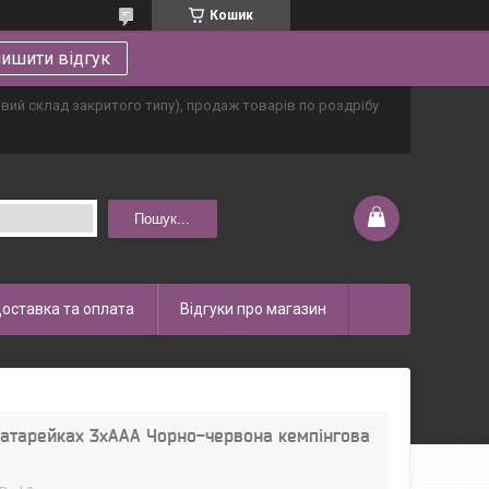
Кошик
ишити відгук
овий склад закритого типу), продаж товарів по роздрібу
Пошук...
оставка та оплата
Відгуки про магазин
батарейках 3хААА Чорно-червона кемпінгова