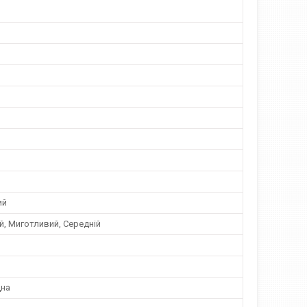
ий
й, Миготливий, Середній
дна