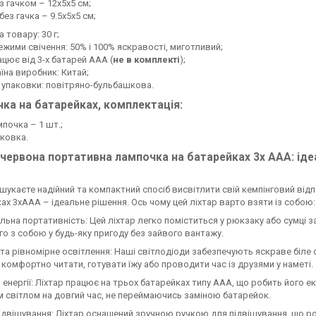
з гачком – 12х5х5 см;
без гачка – 9.5х5х5 см;
а товару: 30 г;
ежими свічення: 50% і 100% яскравості, миготливий;
цює від 3-х батарей ААА (
не в комплекті
);
їна виробник: Китай;
 упаковки: повітряно-бульбашкова.
ка на батарейках, комплектація:
почка – 1 шт.;
ковка.
червона портативна лампочка на батарейках 3х AAA: іде
шукаєте надійний та компактний спосіб висвітлити свій кемпінговий ві
ах 3хAAA – ідеальне рішення. Ось чому цей ліхтар варто взяти із собою:
ьна портативність: Цей ліхтар легко поміститься у рюкзаку або сумці з
го з собою у будь-яку пригоду без зайвого вантажу.
та рівномірне освітлення: Наші світлодіоди забезпечують яскраве біле св
комфортно читати, готувати їжу або проводити час із друзями у наметі.
 енергії: Ліхтар працює на трьох батарейках типу AAA, що робить його
 світлом на довгий час, не переймаючись заміною батарейок.
ідвішування: Ліхтар оснащений зручною ручкою для підвішування, що ро