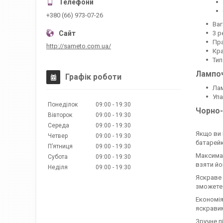
+380 (66) 973-07-26
Ваг
3 р
Пра
http://sameto.com.ua/
Кра
Тип
Лампоч
Графік роботи
Лам
Упа
Понеділок
09:00
19:30
Чорно-
Вівторок
09:00
19:30
Середа
09:00
19:30
Якщо ви 
Четвер
09:00
19:30
батарейк
Пʼятниця
09:00
19:30
Максимал
Субота
09:00
19:30
взяти йо
Неділя
09:00
19:30
Яскраве 
зможете 
Економія
яскравим
Зручне п