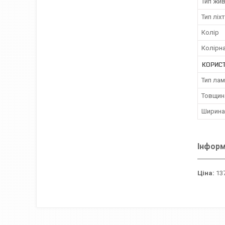
Тип жи
Тип ліх
Колір
Колірн
КОРИС
Тип ла
Товщин
Ширина
Інформ
Ціна:
137