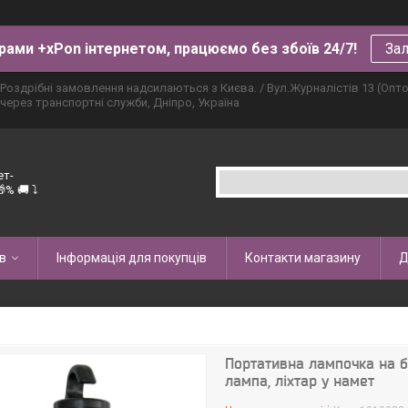
рами +xPon інтернетом, працюємо без збоїв 24/7!
Зал
Роздрібні замовлення надсилаються з Києва. / Вул.Журналістів 13 (Опт
через транспортні служби, Дніпро, Україна
ет-
% 🚚 ⤵
в
Інформація для покупців
Контакти магазину
Д
Портативна лампочка на 
лампа, ліхтар у намет