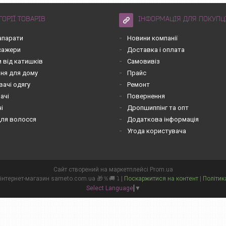
ГОРІЇ ТОВАРІВ
ІНФОРМАЦІЯ ДЛЯ ПОКУПЦ
апарати
Новини компанії
асажери
Доставка і оплата
 від катишків
Самовивіз
ння для дому
Прайс
вачі одягу
Ремонт
ачі
Повернення
чі
Дропшиппінг та опт
для волосся
Додаткова інформація
Угода користувача
Сайт створений на маркетплейсі
Prom.ua
💙💛👌 СамеТо ТМ інтернет-магазин sameto.com.ua 🎁％🚚 ⤵ |
Поскаржитися на контент
|
Політик
Select Language
▼