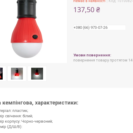
Немає в наявності
Код:
1010082-
137,50 ₴
+380 (66) 973-07-26
повернення товару протягом 14
 кемпінгова, характеристики:
еріал: пластик;
ір свічення: білий;
ір корпусу: Чорно-червоний;
мір (Д/Ш/В):