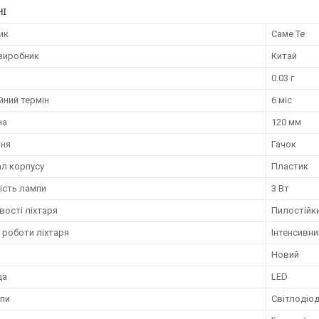
НІ
ик
Саме Те
 виробник
Китай
0.03 г
йний термін
6 міс
на
120 мм
ння
Гачок
ал корпусу
Пластик
ість лампи
3 Вт
вості ліхтаря
Пилостійк
 роботи ліхтаря
Інтенсивни
Новий
да
LED
мпи
Світлодіо