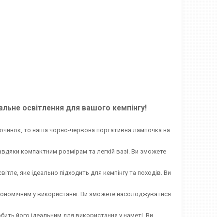
альне освітлення для вашого кемпінгу!
дпочинок, то наша чорно-червона портативна лампочка на
авдяки компактним розмірам та легкій вазі. Ви зможете
ітле, яке ідеально підходить для кемпінгу та походів. Ви
 економічним у використанні. Ви зможете насолоджуватися
бить його ідеальним для використання у наметі. Ви