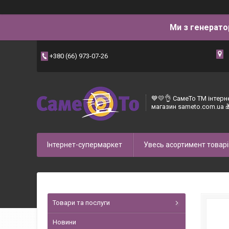
Ми з генерато
+380 (66) 973-07-26
💙💛👌 СамеТо ТМ інтерн
магазин sameto.com.ua 
Інтернет-супермаркет
Увесь асортимент товарі
Товари та послуги
Новини