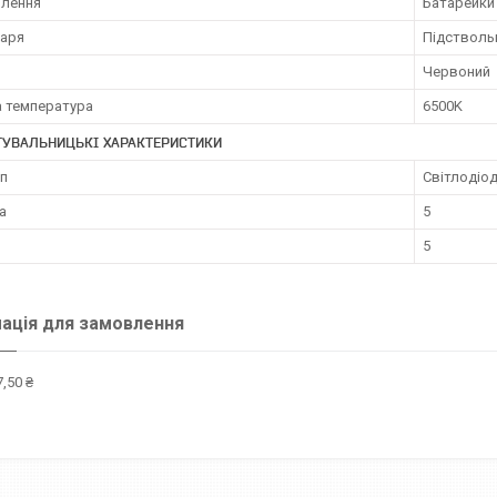
влення
Батарейки
таря
Підстволь
Червоний
а температура
6500K
ТУВАЛЬНИЦЬКІ ХАРАКТЕРИСТИКИ
мп
Світлодіо
а
5
5
ація для замовлення
,50 ₴