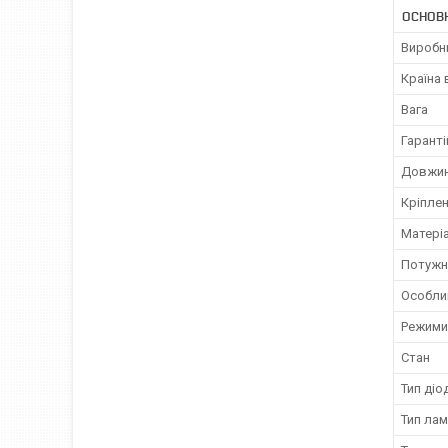
ОСНОВ
Виробн
Країна
Вага
Гаранті
Довжи
Кріпле
Матері
Потужн
Особли
Режими
Стан
Тип діо
Тип ла