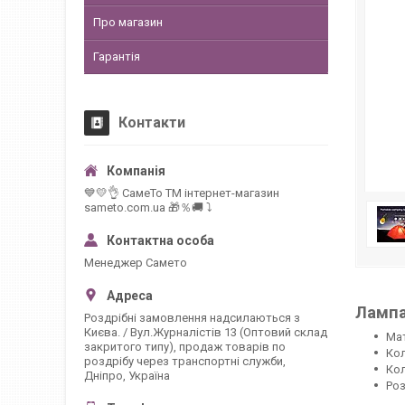
Про магазин
Гарантія
Контакти
💙💛👌 СамеТо ТМ інтернет-магазин
sameto.com.ua 🎁％🚚 ⤵
Менеджер Самето
Лампа
Роздрібні замовлення надсилаються з
Києва. / Вул.Журналістів 13 (Оптовий склад
Мат
закритого типу), продаж товарів по
Кол
роздрібу через транспортні служби,
Кол
Дніпро, Україна
Роз