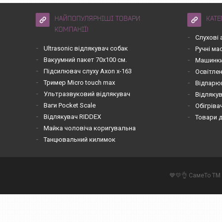
НАЙПОПУЛЯРНІШІ ТОВАРИ
КАТЕ
КОМПАНІЇ!
Слухові 
Ultrasonic відлякувач собак
Ручні м
Вакуумний пакет 70х100 см.
Машинки
Підсилювач слуху Axon x-163
Освітле
Тример Micro touch max
Відпарю
Ультразвуковий відлякувач
Відлякув
Ваги Pocket Scale
Обігріва
Відлякувач RIDDEX
Товари 
Майка чоловіча коригувальна
Танцювальний килимок