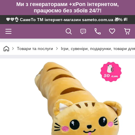
Ми з генераторами +xPon інтернетом,
працюємо без збоїв 24/7!
💙💛👌 СамеТо ТМ інтернет-магазин sameto.com.ua 🎁% 🚚 ⤵
Товари та послуги
Ігри, сувеніри, подарунки, товари для