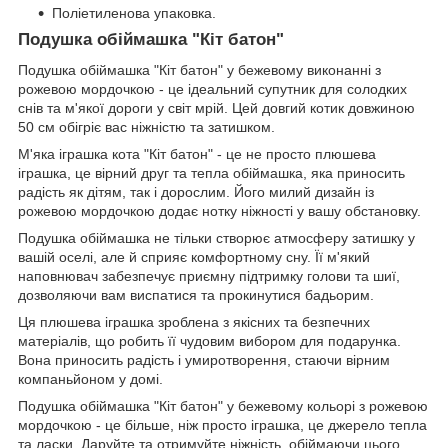
Поліетиленова упаковка.
Подушка обіймашка "Кіт батон"
Подушка обіймашка "Кіт батон" у бежевому виконанні з
рожевою мордочкою - це ідеальний супутник для солодких
снів та м'якої дороги у світ мрій. Цей довгий котик довжиною
50 см обігріє вас ніжністю та затишком.
М'яка іграшка кота "Кіт батон" - це не просто плюшева
іграшка, це вірний друг та тепла обіймашка, яка приносить
радість як дітям, так і дорослим. Його милий дизайн із
рожевою мордочкою додає нотку ніжності у вашу обстановку.
Подушка обіймашка не тільки створює атмосферу затишку у
вашій оселі, але й сприяє комфортному сну. Її м'який
наповнювач забезпечує приємну підтримку голови та шиї,
дозволяючи вам виспатися та прокинутися бадьорим.
Ця плюшева іграшка зроблена з якісних та безпечних
матеріалів, що робить її чудовим вибором для подарунка.
Вона приносить радість і умиротворення, стаючи вірним
компаньйоном у домі.
Подушка обіймашка "Кіт батон" у бежевому кольорі з рожевою
мордочкою - це більше, ніж просто іграшка, це джерело тепла
та ласки. Даруйте та отримуйте ніжність, обіймаючи цього