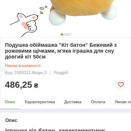
Подушка обіймашка "Кіт батон" Бежевий з
рожевими щічками, м'яка іграшка для сну
довгий кіт 50см
Немає в наявності
Код: 1009312-Beige-2
Роздріб
486,25
₴
Опис
Характеристики
Доставка
Оплата
Умови п
Опис
Іграшка кіт батон, характеристики: