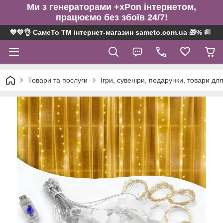
Ми з генераторами +xPon інтернетом,
працюємо без збоїв 24/7!
💙💛👌 СамеТо ТМ інтернет-магазин sameto.com.ua 🎁% 🚚 ⤵
Товари та послуги
Ігри, сувеніри, подарунки, товари для