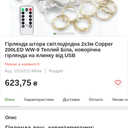
Гірлянда штора світлодіодна 2х3м Copper
200LED WW-9 Теплий Біла, новорічна
гірлянда на ялинку від USB
Немає в наявності
Код: 1010221-White
Роздріб
623,75
₴
Опис
Характеристики
Доставка
Оплата
Умови п
Опис
Гірлянда дощ, характеристики: