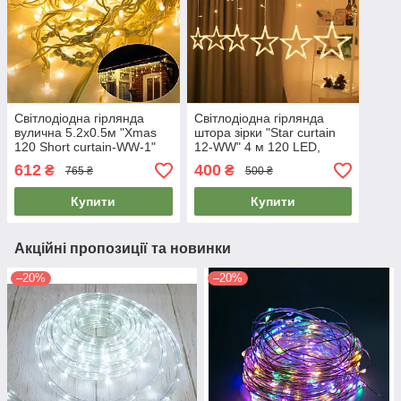
Світлодіодна гірлянда
Світлодіодна гірлянда
вулична 5.2х0.5м "Xmas
штора зірки "Star curtain
120 Short curtain-WW-1"
12-WW" 4 м 120 LED,
115 LED Теплий білий,
новорічна гірлянда
612
400
₴
₴
765 ₴
500 ₴
гірлянда бахрома
Теплий білий (гирлянда)
Купити
Купити
Акційні пропозиції та новинки
–20%
–20%