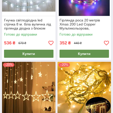
Гнучка світлодіодна led
Гірлянда роса 20 метрів
стрічка 8 м. біла вулична лід
Xmas 200 Led Copper
гірлянда діодна з блоком
Мультикольорова,
живлення 220 В
світлодіодна гірлянда нитка |
Готово до відправки
Готово до відправки
гирлянда нить
536
352
₴
₴
670 ₴
440 ₴
Купити
Купити
–20%
–20%