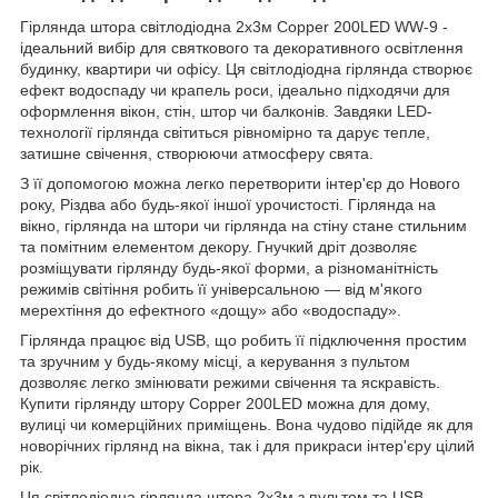
Гірлянда штора світлодіодна 2х3м Copper 200LED WW-9 -
ідеальний вибір для святкового та декоративного освітлення
будинку, квартири чи офісу. Ця світлодіодна гірлянда створює
ефект водоспаду чи крапель роси, ідеально підходячи для
оформлення вікон, стін, штор чи балконів. Завдяки LED-
технології гірлянда світиться рівномірно та дарує тепле,
затишне свічення, створюючи атмосферу свята.
З її допомогою можна легко перетворити інтер'єр до Нового
року, Різдва або будь-якої іншої урочистості. Гірлянда на
вікно, гірлянда на штори чи гірлянда на стіну стане стильним
та помітним елементом декору. Гнучкий дріт дозволяє
розміщувати гірлянду будь-якої форми, а різноманітність
режимів світіння робить її універсальною — від м'якого
мерехтіння до ефектного «дощу» або «водоспаду».
Гірлянда працює від USB, що робить її підключення простим
та зручним у будь-якому місці, а керування з пультом
дозволяє легко змінювати режими свічення та яскравість.
Купити гірлянду штору Copper 200LED можна для дому,
вулиці чи комерційних приміщень. Вона чудово підійде як для
новорічних гірлянд на вікна, так і для прикраси інтер'єру цілий
рік.
Ця світлодіодна гірлянда штора 2х3м з пультом та USB -