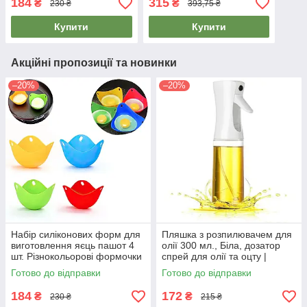
184
315
₴
₴
230 ₴
393,75 ₴
для яєць пашот
водовідштовхувальна
Купити
Купити
Акційні пропозиції та новинки
–20%
–20%
Набір силіконових форм для
Пляшка з розпилювачем для
виготовлення яєць пашот 4
олії 300 мл., Біла, дозатор
шт. Різнокольорові формочки
спрей для олії та оцту |
для яєць пашот
бутылочка для масла
Готово до відправки
Готово до відправки
184
172
₴
₴
230 ₴
215 ₴