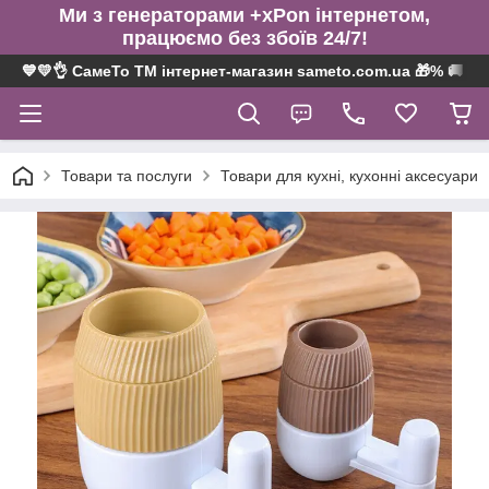
Ми з генераторами +xPon інтернетом,
працюємо без збоїв 24/7!
💙💛👌 СамеТо ТМ інтернет-магазин sameto.com.ua 🎁% 🚚 ⤵
Товари та послуги
Товари для кухні, кухонні аксесуари