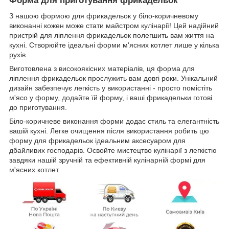
Форма для приготування фрикадельок
З нашою формою для фрикадельок у біло-коричневому
виконанні кожен може стати майстром кулінарії! Цей надійний
пристрій для ліплення фрикадельок полегшить вам життя на
кухні. Створюйте ідеальні форми м'ясних котлет лише у кілька
рухів.
Виготовлена з високоякісних матеріалів, ця форма для
ліплення фрикадельок прослужить вам довгі роки. Унікальний
дизайн забезпечує легкість у використанні - просто помістіть
м'ясо у форму, додайте їй форму, і ваші фрикадельки готові
до приготування.
Біло-коричневе виконання форми додає стиль та елегантність
вашій кухні. Легке очищення після використання робить цю
форму для фрикадельок ідеальним аксесуаром для
дбайливих господарів. Освойте мистецтво кулінарії з легкістю
завдяки нашій зручній та ефективній кулінарній формі для
м'ясних котлет.