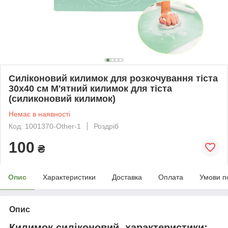
Силіконовий килимок для розкочування тіста
30х40 см М'ятний килимок для тіста
(силиконовий килимок)
Немає в наявності
Код: 1001370-Other-1
Роздріб
100
₴
Опис
Характеристики
Доставка
Оплата
Умови п
Опис
Килимок силіконовий, характеристики: