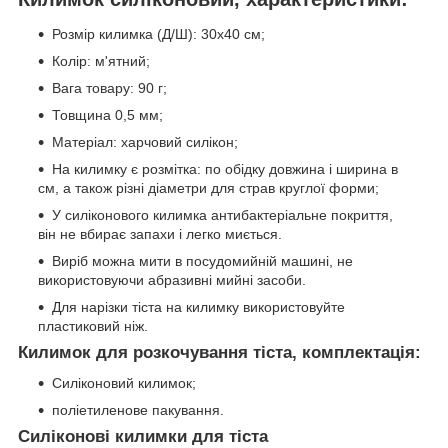
Розмір килимка (Д/Ш): 30х40 см;
Колір: м'ятний;
Вага товару: 90 г;
Товщина 0,5 мм;
Матеріал: харчовий силікон;
На килимку є розмітка: по обідку довжина і ширина в
см, а також різні діаметри для страв круглої форми;
У силіконового килимка антибактеріальне покриття,
він не вбирає запахи і легко миється.
Виріб можна мити в посудомийній машині, не
використовуючи абразивні мийні засоби.
Для нарізки тіста на килимку використовуйте
пластиковий ніж.
Килимок для розкочування тіста, комплектація:
Силіконовий килимок;
поліетиленове пакування.
Силіконові килимки для тіста