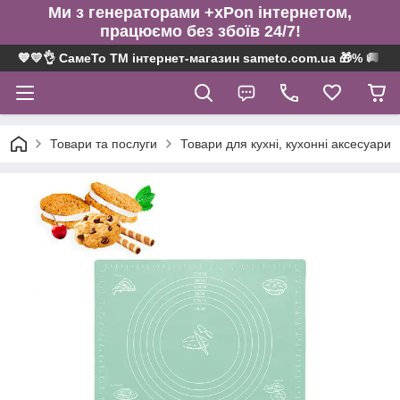
Ми з генераторами +xPon інтернетом,
працюємо без збоїв 24/7!
💙💛👌 СамеТо ТМ інтернет-магазин sameto.com.ua 🎁% 🚚 ⤵
Товари та послуги
Товари для кухні, кухонні аксесуари