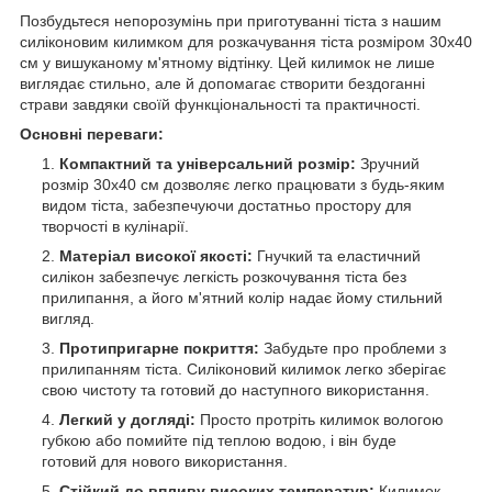
Позбудьтеся непорозумінь при приготуванні тіста з нашим
силіконовим килимком для розкачування тіста розміром 30х40
см у вишуканому м'ятному відтінку. Цей килимок не лише
виглядає стильно, але й допомагає створити бездоганні
страви завдяки своїй функціональності та практичності.
Основні переваги:
Компактний та універсальний розмір:
Зручний
розмір 30х40 см дозволяє легко працювати з будь-яким
видом тіста, забезпечуючи достатньо простору для
творчості в кулінарії.
Матеріал високої якості:
Гнучкий та еластичний
силікон забезпечує легкість розкочування тіста без
прилипання, а його м'ятний колір надає йому стильний
вигляд.
Протипригарне покриття:
Забудьте про проблеми з
прилипанням тіста. Силіконовий килимок легко зберігає
свою чистоту та готовий до наступного використання.
Легкий у догляді:
Просто протріть килимок вологою
губкою або помийте під теплою водою, і він буде
готовий для нового використання.
Стійкий до впливу високих температур:
Килимок