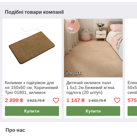
Подібні товари компанії
Килимки з підігрівом для
Дитячий килимок пазл
Елек
ніг 150х60 см, Коричневий
1.5х1.2м Бежевий м'яка
50х5
Тріо 01801, килимок
підлога (20 шт/уп)
сині
електричний | коврик с
термокилимок для дітей -
| ін
2 899
1 147
575
₴
₴
3 623,75 ₴
1 433,75 ₴
подогревом
каремат пазл у дитячу
твар
Купити
Купити
Про нас