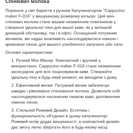
Спінювач молока
Пориньте у світ бариста з ручним Капучинатором "Cappucino
maker F-016" у вишуканому рожевому кольорі. Цей міні-
спінювач молока стане вашим незамінним помічником у
створенні ідеальної піни для вашої кави, як у затишній
домашній обстановці, так і в офісі. Оснащений потужним
вінчиком, він надає можливість насолоджуватися ніжною і
кремовою піною для вашого улюбленого капучино або лате.
Основні характеристики:
Ручний Міні Міксер: Компактний і зручний у
використанні, Cappucino maker F-016 стане незамінним
аксесуаром для всіх поціновувачів кави. Створюйте
ідеальну піну в будь-який момент, не виходячи з дому.
Ефективний вінчик: Потужний вінчик забезпечує
швидке і рівномірне спінювання молока. Дозвольте собі
насолоджуватися насиченим смаком кави, доповненим
ніжною піною.
Стильний Рожевий Дизайн: Естетика і
функціональність об'єднані в цьому капучинаторі.
Рожевий колір додає вишуканості, а компактний дизайн
дає змогу легко зберігати його в будь-якому місці.