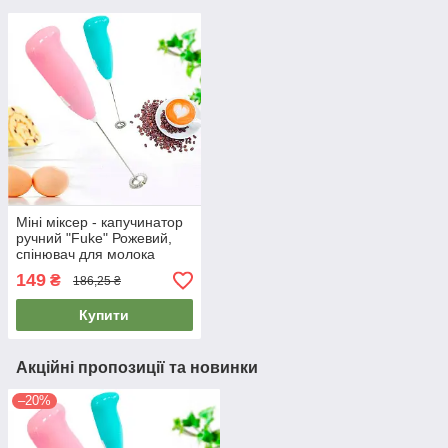
Міні міксер - капучинатор
ручний "Fuke" Рожевий,
спінювач для молока
електричний (капучинатор
149
₴
186,25 ₴
ручной)
Купити
Акційні пропозиції та новинки
–20%