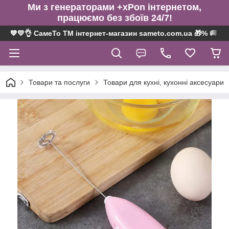
Ми з генераторами +xPon інтернетом,
працюємо без збоїв 24/7!
💙💛👌 СамеТо ТМ інтернет-магазин sameto.com.ua 🎁% 🚚 ⤵
Товари та послуги
Товари для кухні, кухонні аксесуари