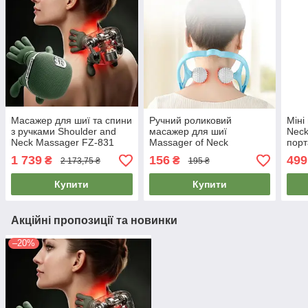
Масажер для шиї та спини
Ручний роликовий
Міні
з ручками Shoulder and
масажер для шиї
Neck
Neck Massager FZ-831
Massager of Neck
порт
Зелений, електричний
Kneading Синій, масажер
подо
1 739
156
499
₴
₴
2 173,75 ₴
195 ₴
масажер для всього тіла
для ніг, спини, рук
офіс
Купити
Купити
Акційні пропозиції та новинки
–20%