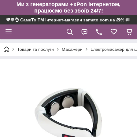
Ми з генераторами +xPon інтернетом,
працюємо без збоїв 24/7!
💙💛👌 СамеТо ТМ інтернет-магазин sameto.com.ua 🎁% 🚚 ⤵
Товари та послуги
Масажери
Електромасажер для ш