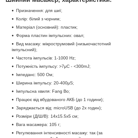
Призначення: для шиї;
Колір: білий з чорним;
Матеріал (основний): пластик;
Форма пластин імпульсних: овал;
Вид масажу: мікрострумовий (низькочастотний
імпульсний);
Частота імпульсів: 1-1000 Hz;
Потужність імпульсу: >7μC - <300mJ;
Імпеданс: 500 Ом;
Ширина імпульсу: 20-400μS;
Імпульсна хвиля: Fang Bo;
Працює від вбудованого АКБ (до 1 години);
Заряджається від: microUSB (до 2х годин);
Розміри (Д/Ш/В): 14х15.5х5 см;
Вага масажера: 105 г;
Регулювання інтенсивності масажу: так (за