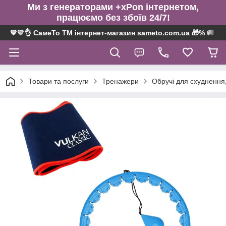
Ми з генераторами +xPon інтернетом,
працюємо без збоїв 24/7!
💙💛👌 СамеТо ТМ інтернет-магазин sameto.com.ua 🎁% 🚚 ⤵
Товари та послуги
Тренажери
Обручі для схуднення