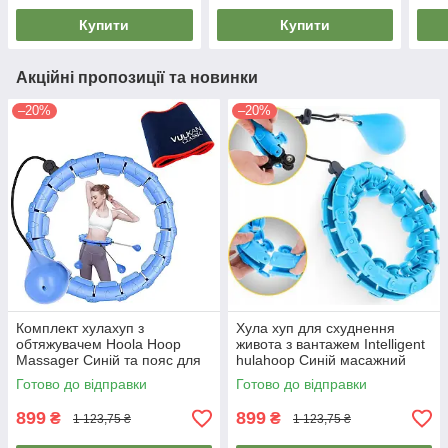
Купити
Купити
Акційні пропозиції та новинки
–20%
–20%
Комплект хулахуп з
Хула хуп для схуднення
обтяжувачем Hoola Hoop
живота з вантажем Intelligent
Massager Синій та пояс для
hulahoop Синій масажний
схуднення Vulkan Вулкан
обруч для талії
Готово до відправки
Готово до відправки
Extra Long
899
899
₴
₴
1 123,75 ₴
1 123,75 ₴