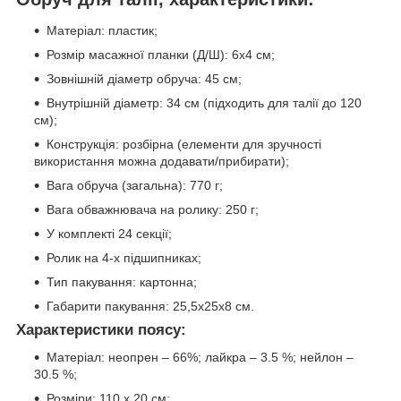
Матеріал: пластик;
Розмір масажної планки (Д/Ш): 6х4 см;
Зовнішній діаметр обруча: 45 см;
Внутрішній діаметр: 34 см (підходить для талії до 120
см);
Конструкція: розбірна (елементи для зручності
використання можна додавати/прибирати);
Вага обруча (загальна): 770 г;
Вага обважнювача на ролику: 250 г;
У комплекті 24 секції;
Ролик на 4-х підшипниках;
Тип пакування: картонна;
Габарити пакування: 25,5х25х8 см.
Характеристики поясу:
Матеріал: неопрен – 66%; лайкра – 3.5 %; нейлон –
30.5 %;
Розміри: 110 x 20 см;