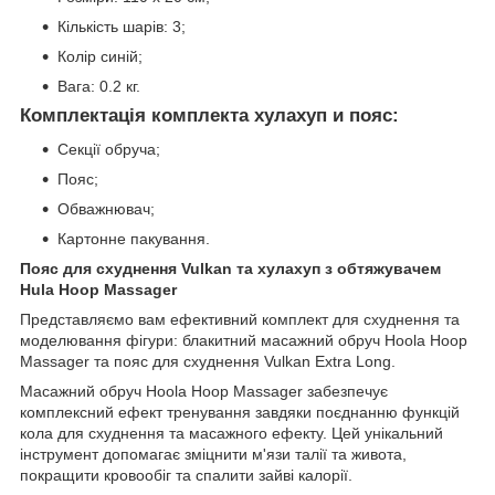
Кількість шарів: 3;
Колір синій;
Вага: 0.2 кг.
Комплектація комплекта хулахуп и пояс:
Секції обруча;
Пояс;
Обважнювач;
Картонне пакування.
Пояс для схуднення Vulkan та хулахуп з обтяжувачем
Hula Hoop Massager
Представляємо вам ефективний комплект для схуднення та
моделювання фігури: блакитний масажний обруч Hoola Hoop
Massager та пояс для схуднення Vulkan Extra Long.
Масажний обруч Hoola Hoop Massager забезпечує
комплексний ефект тренування завдяки поєднанню функцій
кола для схуднення та масажного ефекту. Цей унікальний
інструмент допомагає зміцнити м'язи талії та живота,
покращити кровообіг та спалити зайві калорії.