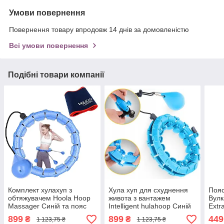
Умови повернення
Повернення товару впродовж 14 днів за домовленістю
Всі умови повернення
Подібні товари компанії
Комплект хулахуп з
Хула хуп для схуднення
Пояс
обтяжувачем Hoola Hoop
живота з вантажем
Вулк
Massager Синій та пояс
Intelligent hulahoop Синій
Extr
для схуднення Vulkan
масажний обруч для талії
схуд
899
899
449
₴
₴
1 123,75 ₴
1 123,75 ₴
Вулкан Extra Long