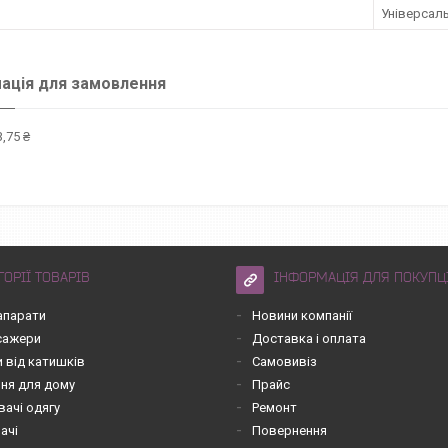
Універсаль
ація для замовлення
,75 ₴
ГОРІЇ ТОВАРІВ
ІНФОРМАЦІЯ ДЛЯ ПОКУПЦ
апарати
Новини компанії
асажери
Доставка і оплата
 від катишків
Самовивіз
ння для дому
Прайс
вачі одягу
Ремонт
ачі
Повернення