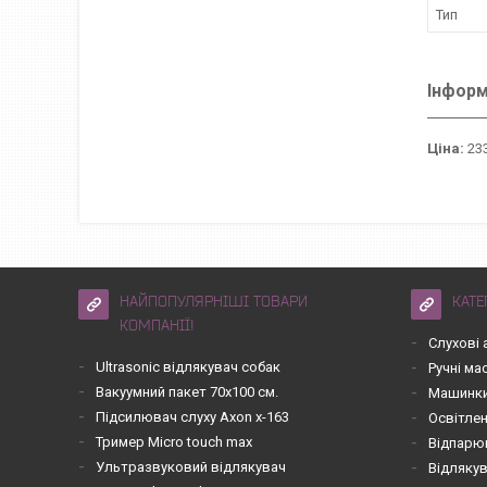
Тип
Інформ
Ціна:
233
НАЙПОПУЛЯРНІШІ ТОВАРИ
КАТЕ
КОМПАНІЇ!
Слухові 
Ultrasonic відлякувач собак
Ручні м
Вакуумний пакет 70х100 см.
Машинки
Підсилювач слуху Axon x-163
Освітле
Тример Micro touch max
Відпарю
Ультразвуковий відлякувач
Відлякув