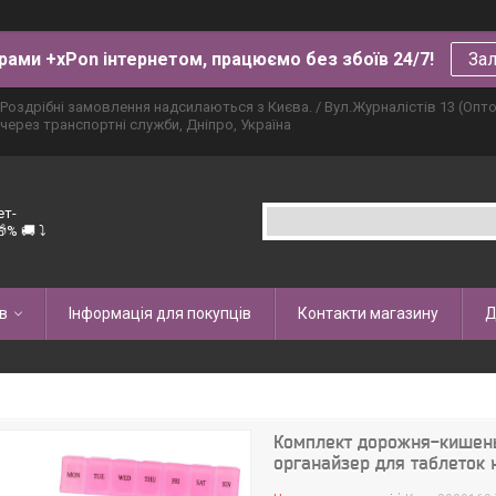
рами +xPon інтернетом, працюємо без збоїв 24/7!
Зал
Роздрібні замовлення надсилаються з Києва. / Вул.Журналістів 13 (Опт
через транспортні служби, Дніпро, Україна
ет-
% 🚚 ⤵
в
Інформація для покупців
Контакти магазину
Д
Комплект дорожня-кишень
органайзер для таблеток 