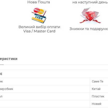
еристики
НІ
ик
Саме Те
 виробник
Китай
ал
Пластик
Новий