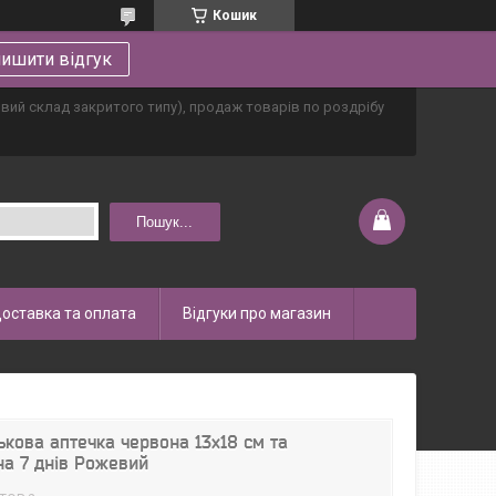
Кошик
ишити відгук
овий склад закритого типу), продаж товарів по роздрібу
Пошук...
оставка та оплата
Відгуки про магазин
кова аптечка червона 13х18 см та
на 7 днів Рожевий