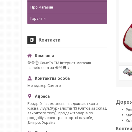
Про магазин
Гарантія
Контакти
💙💛👌 СамеТо ТМ інтернет-магазин
sameto.com.ua 🎁％🚚 ⤵
Менеджер Самето
Дорож
Роздрібні замовлення надсилаються з
Києва. / Вул.Журналістів 13 (Оптовий склад
Роз
закритого типу), продаж товарів по
Мат
роздрібу через транспортні служби,
Кіл
Дніпро, Україна
Контей