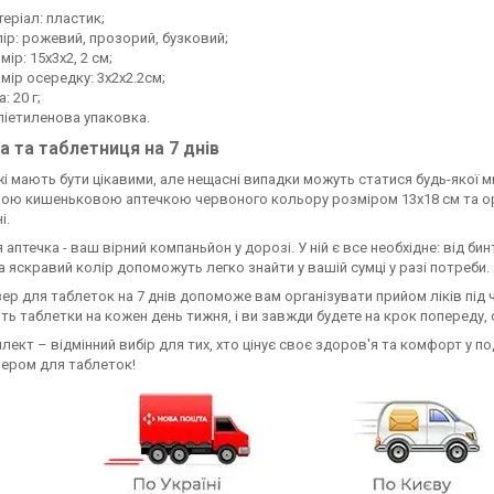
еріал: пластик;
ір: рожевий, прозорий, бузковий;
мір: 15х3х2, 2 см;
мір осередку: 3х2х2.2см;
а: 20 г;
іетиленова упаковка.
а та таблетниця на 7 днів
 мають бути цікавими, але нещасні випадки можуть статися будь-якої ми
ою кишеньковою аптечкою червоного кольору розміром 13х18 см та орг
і.
аптечка - ваш вірний компаньйон у дорозі. У ній є все необхідне: від бинт
а яскравий колір допоможуть легко знайти у вашій сумці у разі потреби.
ер для таблеток на 7 днів допоможе вам організувати прийом ліків під
ть таблетки на кожен день тижня, і ви завжди будете на крок попереду,
лект – відмінний вибір для тих, хто цінує своє здоров'я та комфорт у 
ером для таблеток!