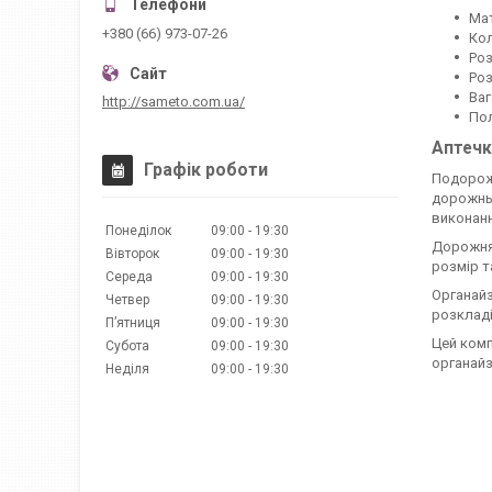
Мат
+380 (66) 973-07-26
Кол
Роз
Роз
Ваг
http://sameto.com.ua/
Пол
Аптечк
Графік роботи
Подорожі
дорожнь
виконанн
Понеділок
09:00
19:30
Дорожня 
Вівторок
09:00
19:30
розмір т
Середа
09:00
19:30
Органайз
Четвер
09:00
19:30
розкладі
Пʼятниця
09:00
19:30
Цей комп
Субота
09:00
19:30
органайз
Неділя
09:00
19:30