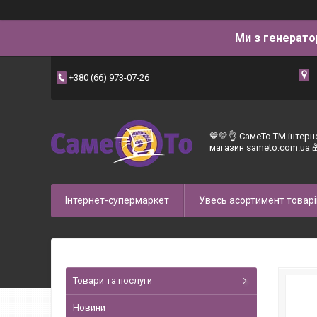
Ми з генерато
+380 (66) 973-07-26
💙💛👌 СамеТо ТМ інтерн
магазин sameto.com.ua 
Інтернет-супермаркет
Увесь асортимент товарі
Товари та послуги
Новини