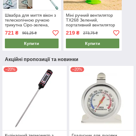
Швабра для миття вікон з
Міні ручний вентилятор
телескопічною ручкою
TX268 Зелений,
трикутна Сіро-зелена,
портативний вентилятор
щітка для вікон обертова
на акумуляторі з
721
219
₴
₴
901,25 ₴
273,75 ₴
(швабра для окон)
підставкою для телефону
Купити
Купити
Акційні пропозиції та новинки
–20%
–20%
Кулінарний термометр з
Градусник для духовки