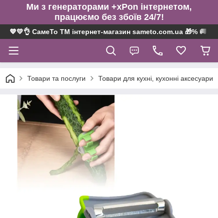
Ми з генераторами +xPon інтернетом,
працюємо без збоїв 24/7!
💙💛👌 СамеТо ТМ інтернет-магазин sameto.com.ua 🎁% 🚚 ⤵
Товари та послуги
Товари для кухні, кухонні аксесуари