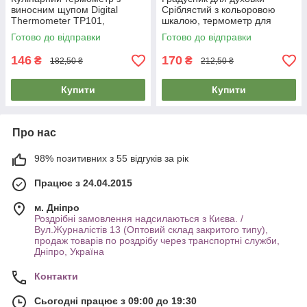
виносним щупом Digital
Сріблястий з кольоровою
Thermometer TP101,
шкалою, термометр для
електронний градусник
духовки газової плити
Готово до відправки
Готово до відправки
кухонний
146
170
₴
₴
182,50 ₴
212,50 ₴
Купити
Купити
Про нас
98% позитивних з 55 відгуків за рік
Працює з 24.04.2015
м. Дніпро
Роздрібні замовлення надсилаються з Києва. /
Вул.Журналістів 13 (Оптовий склад закритого типу),
продаж товарів по роздрібу через транспортні служби,
Дніпро, Україна
Контакти
Сьогодні працює з 09:00 до 19:30