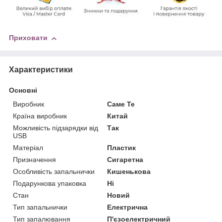
Приховати
Характеристики
Основні
Виробник
Саме Те
Країна виробник
Китай
Можливість підзарядки від
Так
USB
Матеріал
Пластик
Призначення
Сигаретна
Особливість запальнички
Кишенькова
Подарункова упаковка
Ні
Стан
Новий
Тип запальнички
Електрична
Тип запалювання
П'єзоелектричний