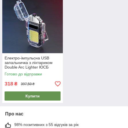
Електро-імпульсна USB
запальничка з ліхтариком
Double Arc Lighter ЮСБ
запальничка з двома
Готово до відправки
блискавками
318
₴
397,50 ₴
Купити
Про нас
98% позитивних з 55 відгуків за рік