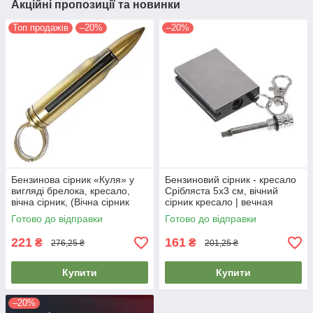
Акційні пропозиції та новинки
Топ продажів
–20%
–20%
Бензинова сірник «Куля» у
Бензиновий сірник - кресало
вигляді брелока, кресало,
Срібляста 5х3 см, вічний
вічна сірник, (Вічна сірник
сірник кресало | вечная
Куля АК-47)
спичка
Готово до відправки
Готово до відправки
221
161
₴
₴
276,25 ₴
201,25 ₴
Купити
Купити
–20%