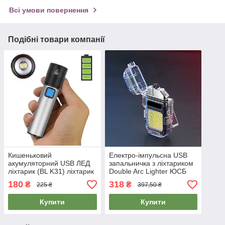
Всі умови повернення
Подібні товари компанії
Кишеньковий
Електро-імпульсна USB
акумуляторний USB ЛЕД
запальничка з ліхтариком
ліхтарик (BL K31) ліхтарик
Double Arc Lighter ЮСБ
ручний світлодіодний на
запальничка з двома
180
318
₴
₴
225 ₴
397,50 ₴
акумуляторі з ЮСБ
блискавками
Купити
Купити