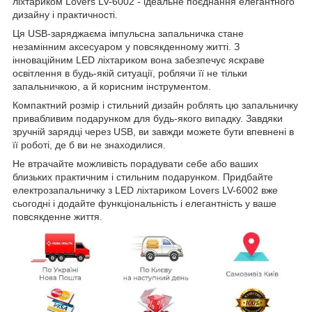
ліхтариком Lovers LV-6002 - ідеальне поєднання елегантного
дизайну і практичності.
Ця USB-заряджаєма імпульсна запальничка стане
незамінним аксесуаром у повсякденному житті. З
інноваційним LED ліхтариком вона забезпечує яскраве
освітлення в будь-якій ситуації, роблячи її не тільки
запальничкою, а й корисним інструментом.
Компактний розмір і стильний дизайн роблять цю запальничку
привабливим подарунком для будь-якого випадку. Завдяки
зручній зарядці через USB, ви завжди можете бути впевнені в
її роботі, де б ви не знаходилися.
Не втрачайте можливість порадувати себе або ваших
близьких практичним і стильним подарунком. Придбайте
електрозапальничку з LED ліхтариком Lovers LV-6002 вже
сьогодні і додайте функціональність і елегантність у ваше
повсякденне життя.