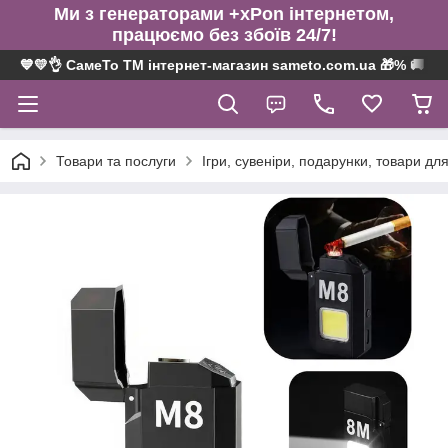
Ми з генераторами +xPon інтернетом,
працюємо без збоїв 24/7!
💙💛👌 СамеТо ТМ інтернет-магазин sameto.com.ua 🎁% 🚚 ⤵
Товари та послуги
Ігри, сувеніри, подарунки, товари для