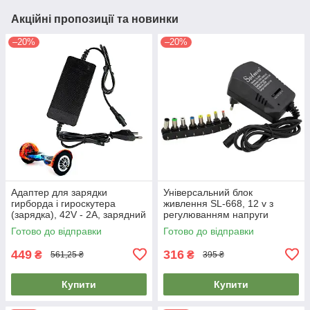
Акційні пропозиції та новинки
–20%
–20%
Адаптер для зарядки
Універсальний блок
гирборда і гироскутера
живлення SL-668, 12 v з
(зарядка), 42V - 2A, зарядний
регулюванням напруги
пристрій на гироскутер
Solma, адаптер заряджання
Готово до відправки
Готово до відправки
(8 насадок)
449
316
₴
₴
561,25 ₴
395 ₴
Купити
Купити