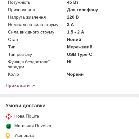
Потужність
45 Вт
Призначення
Для телефону
Напруга живлення
220 В
Номінальна сила струму
3 А
Сила вихідного струму
1.5 - 2 А
Стан
Новий
Тип
Мережевий
Тип роз'єму
USB Type-C
Функція бездротової
Ні
зарядки
Колір
Чорний
Приховати
Умови доставки
Нова Пошта
Магазини Rozetka
Укрпошта