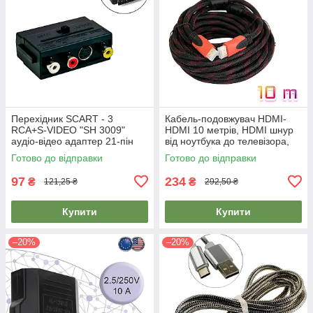
Перехідник SCART - 3
Кабель-подовжувач HDMI-
RCA+S-VIDEO "SH 3009"
HDMI 10 метрів, HDMI шнур
аудіо-відео адаптер 21-пін
від ноутбука до телевізора,
двонаправлений, перехідник
ашдиэмай кабель
Готово до відправки
Готово до відправки
скарт тюльпан
97
234
₴
₴
121,25 ₴
292,50 ₴
Купити
Купити
–20%
–20%