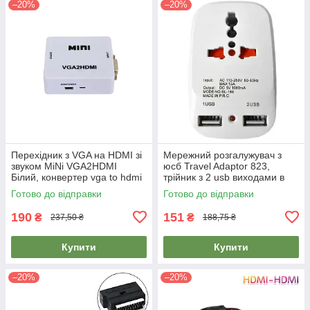
–20%
–20%
Перехідник з VGA на HDMI зі
Мережний розгалужувач з
звуком MiNi VGA2HDMI
юсб Travel Adaptor 823,
Білий, конвертер vga to hdmi
трійник з 2 usb виходами в
| переходник с vga на hdmi
розетку ( тройнік )
Готово до відправки
Готово до відправки
190
151
₴
₴
237,50 ₴
188,75 ₴
Купити
Купити
–20%
–20%