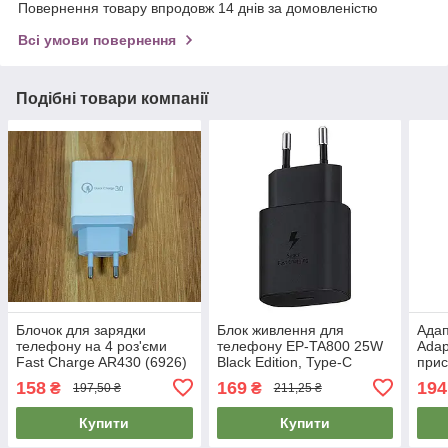
Повернення товару впродовж 14 днів за домовленістю
Всі умови повернення
Подібні товари компанії
Блочок для зарядки
Блок живлення для
Ада
телефону на 4 роз'єми
телефону EP-TA800 25W
Adap
Fast Charge AR430 (6926)
Black Edition, Type-C
прис
17.5 Вт, зарядка для
Чорний, пристрій для
заря
158
169
194
₴
₴
197,50 ₴
211,25 ₴
телефону
заряджання телефону
тел
Купити
Купити