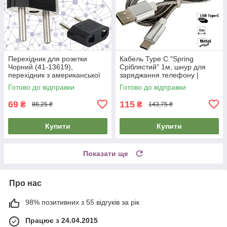
Перехідник для розетки
Кабель Type C "Spring
Чорний (41-13619),
Сріблястий" 1м, шнур для
перехідник з американської
заряджання телефону |
розетки на європейську
кабель для зарядки
Готово до відправки
Готово до відправки
2.5/250V 10A
телефона
69
115
₴
₴
86,25 ₴
143,75 ₴
Купити
Купити
Показати ще
Про нас
98% позитивних з 55 відгуків за рік
Працює з 24.04.2015