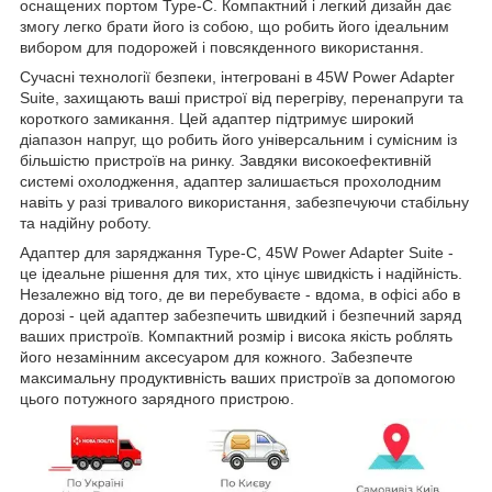
оснащених портом Type-C. Компактний і легкий дизайн дає
змогу легко брати його із собою, що робить його ідеальним
вибором для подорожей і повсякденного використання.
Сучасні технології безпеки, інтегровані в 45W Power Adapter
Suite, захищають ваші пристрої від перегріву, перенапруги та
короткого замикання. Цей адаптер підтримує широкий
діапазон напруг, що робить його універсальним і сумісним із
більшістю пристроїв на ринку. Завдяки високоефективній
системі охолодження, адаптер залишається прохолодним
навіть у разі тривалого використання, забезпечуючи стабільну
та надійну роботу.
Адаптер для заряджання Type-C, 45W Power Adapter Suite -
це ідеальне рішення для тих, хто цінує швидкість і надійність.
Незалежно від того, де ви перебуваєте - вдома, в офісі або в
дорозі - цей адаптер забезпечить швидкий і безпечний заряд
ваших пристроїв. Компактний розмір і висока якість роблять
його незамінним аксесуаром для кожного. Забезпечте
максимальну продуктивність ваших пристроїв за допомогою
цього потужного зарядного пристрою.