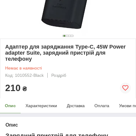
Адаптер для заряджання Type-C, 45W Power
adapter Suite, зарядний пристрій для
телефону
Немає в наявності
Код: 1010552-Black
Роздріб
210
₴
Опис
Характеристики
Доставка
Оплата
Умови п
Опис
Зарядний пристрій для телефону