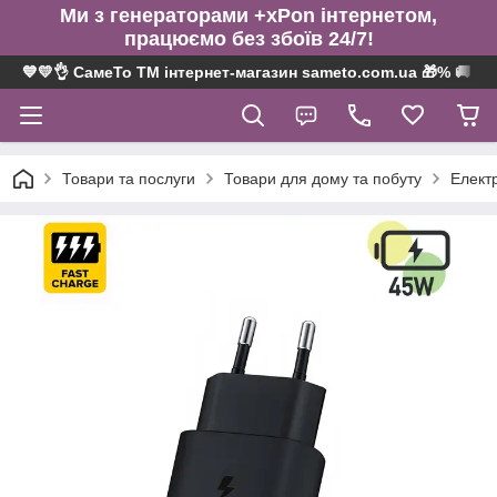
Ми з генераторами +xPon інтернетом,
працюємо без збоїв 24/7!
💙💛👌 СамеТо ТМ інтернет-магазин sameto.com.ua 🎁% 🚚 ⤵
Товари та послуги
Товари для дому та побуту
Електр