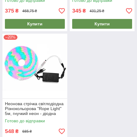
Готово до відправки
Готово до відправки
лента
375
345
₴
₴
468,75 ₴
431,25 ₴
Купити
Купити
–20%
Неонова стрічка світлодіодна
Різнокольорова "Rope Light"
5м, гнучкий неон - діодна
лента (неоновая лента)
Готово до відправки
548
₴
685 ₴