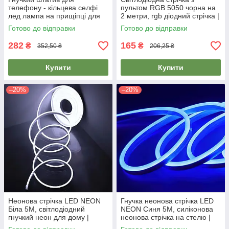
телефону - кільцева селфі
пультом RGB 5050 чорна на
лед лампа на прищіпці для
2 метри, rgb діодний стрічка |
блогера Professional live
светодиодная лента
Готово до відправки
Готово до відправки
stream
282
165
₴
₴
352,50 ₴
206,25 ₴
Купити
Купити
–20%
–20%
Неонова стрічка LED NEON
Гнучка неонова стрічка LED
Біла 5M, світлодіодний
NEON Синя 5M, силіконова
гнучкий неон для дому |
неонова стрічка на стелю |
неоновая светодиодная
светодиодный неон