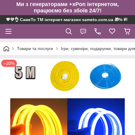
Ми з генераторами +xPon інтернетом,
працюємо без збоїв 24/7!
💙💛👌 СамеТо ТМ інтернет-магазин sameto.com.ua 🎁% 🚚 ⤵
Товари та послуги
Ігри, сувеніри, подарунки, товари для
–20%