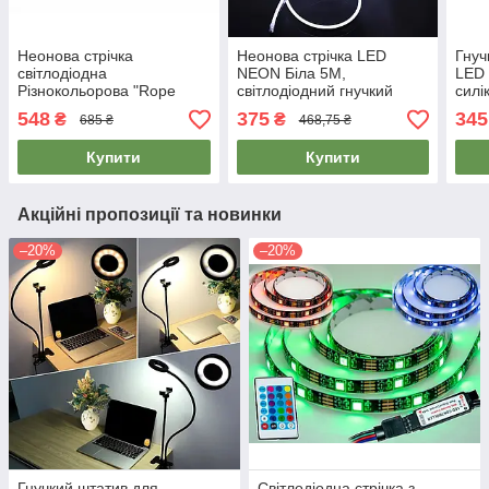
Неонова стрічка
Неонова стрічка LED
Гнуч
світлодіодна
NEON Біла 5M,
LED
Різнокольорова "Rope
світлодіодний гнучкий
силі
Light" 5м, гнучкий неон -
неон для дому | неоновая
стрі
548
375
345
₴
₴
685 ₴
468,75 ₴
діодна лента (неоновая
светодиодная лента
свет
лента)
Купити
Купити
Акційні пропозиції та новинки
–20%
–20%
Гнучкий штатив для
Світлодіодна стрічка з