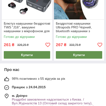
Блютуз навушники бездротові
Бездротові навушники
TWS "J16", вакуумні
Ultrapods PRO Чорний,
навушники з мікрофоном для
bluetooth навушники з
телефону та кейсом Чорні
мікрофоном для телефону,
Готово до відправки
Готово до відправки
гарнітура
261
267
₴
₴
326,25 ₴
333,75 ₴
Купити
Купити
Про нас
98% позитивних з 55 відгуків за рік
Працює з 24.04.2015
м. Дніпро
Роздрібні замовлення надсилаються з Києва. /
Вул.Журналістів 13 (Оптовий склад закритого типу),