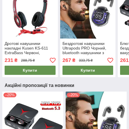
Дротові навушники
Бездротові навушники
Блют
накладні Kusen KS-611
Ultrapods PRO Чорний,
безд
ExtraBass Червоні,
bluetooth навушники з
ваку
навушники з мікрофоном
мікрофоном для
мік
231
267
261
₴
₴
288,75 ₴
333,75 ₴
(проводные наушники)
телефону, гарнітура
теле
Купити
Купити
Акційні пропозиції та новинки
–20%
–20%