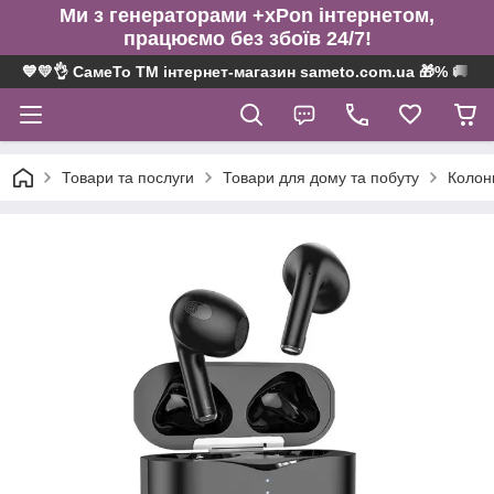
Ми з генераторами +xPon інтернетом,
працюємо без збоїв 24/7!
💙💛👌 СамеТо ТМ інтернет-магазин sameto.com.ua 🎁% 🚚 ⤵
Товари та послуги
Товари для дому та побуту
Колонк