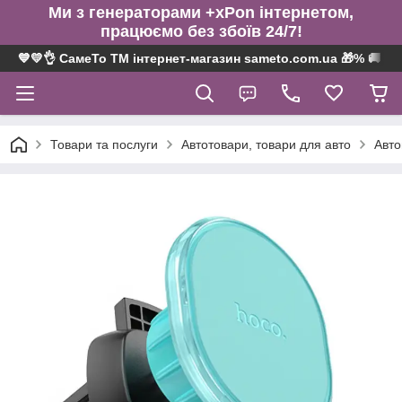
Ми з генераторами +xPon інтернетом,
працюємо без збоїв 24/7!
💙💛👌 СамеТо ТМ інтернет-магазин sameto.com.ua 🎁% 🚚 ⤵
Товари та послуги
Автотовари, товари для авто
Авто