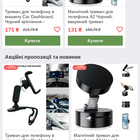
Тримач для телефону в
Магнітний тримач для
машину Car Dashboard,
телефона А2 Чорний,
Чорний кріплення -
вакумний тримач
автомобільний тримач для
телефона на торпеду/скло
171
131
₴
₴
213,75 ₴
163,75 ₴
телефону на торпеду
Купити
Купити
Акційні пропозиції та новинки
–20%
–20%
Тримач для телефону в
Магнітний тримач для