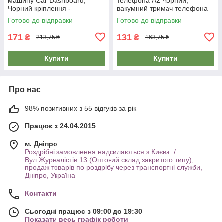
машину Car Dashboard,
телефона А2 Чорний,
Чорний кріплення -
вакумний тримач телефона
автомобільний тримач для
на торпеду/скло
Готово до відправки
Готово до відправки
телефону на торпеду
171
131
₴
₴
213,75 ₴
163,75 ₴
Купити
Купити
Про нас
98% позитивних з 55 відгуків за рік
Працює з 24.04.2015
м. Дніпро
Роздрібні замовлення надсилаються з Києва. /
Вул.Журналістів 13 (Оптовий склад закритого типу),
продаж товарів по роздрібу через транспортні служби,
Дніпро, Україна
Контакти
Сьогодні працює з 09:00 до 19:30
Показати весь графік роботи