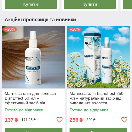
Купити
Купити
Акційні пропозиції та новинки
–20%
–20%
Магнієва олія для волосся
Магнієва олія Bisheffect 250
BishEffect 50 мл –
мл – натуральний засіб від
ефективний засіб від
випадання волосся,
випадання, для росту,
харчування та відновлення
Готово до відправки
Готово до відправки
зміцнення
137
256
₴
₴
171,25 ₴
320 ₴