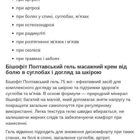
при артрозі
при болях у спині, суглобах, м’язах
при остеохондрозі
при радикуліті
при розтягненні зв’язок і м’язів
при сколіозі
при травмах і забоях
Бішофіт Полтавський гель масажний крем від
болю в суглобах і догляд за шкірою
Бішофіт Полтавський гель 75 мл - ефективний засіб для
комплексного догляду за шкірою та підтримки здоров'я
суглобів та м'язів. В основі формули — природний мінерал
бішофіт, багатий на магній, який допомагає зняти напругу та
покращити загальне самопочуття при регулярному
використанні. Легка текстура гелю швидко вбирається, не
залишаючи жирних слідів та забезпечуючи комфорт при
нанесенні.
Гель відмінно підходить для зниження дискомфорту при таких
станах, як болі в спині, запалення суглобів, артрит,