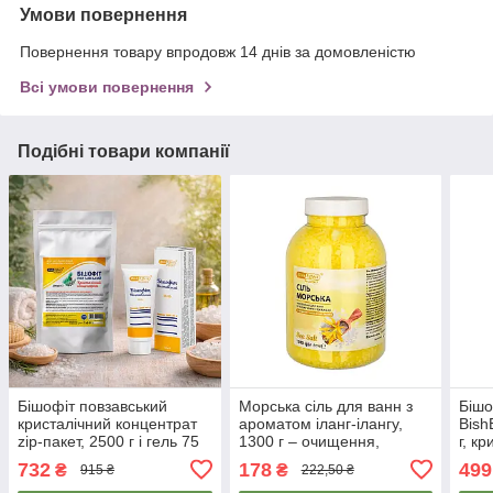
Умови повернення
Повернення товару впродовж 14 днів за домовленістю
Всі умови повернення
Подібні товари компанії
Бішофіт повзавський
Морська сіль для ванн з
Бішо
кристалічний концентрат
ароматом іланг-ілангу,
Bish
zip-пакет, 2500 г і гель 75
1300 г – очищення,
г, к
мл — мазь для суглобів і
релакс та відновлення сил
для в
732
178
499
₴
₴
915 ₴
222,50 ₴
спини Bishofit
беш