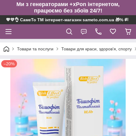
Ми з генераторами +xPon інтернетом,
працюємо без збоїв 24/7!
💙💛👌 СамеТо ТМ інтернет-магазин sameto.com.ua 🎁% 🚚 ⤵
Товари та послуги
Товари для краси, здоров'я, спорту
–20%