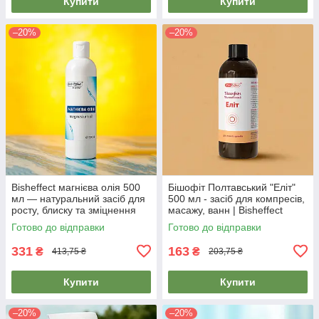
Купити
Купити
–20%
–20%
Bisheffect магнієва олія 500
Бішофіт Полтавський "Еліт"
мл — натуральний засіб для
500 мл - засіб для компресів,
росту, блиску та зміцнення
масажу, ванн | Bisheffect
волосся
Готово до відправки
Готово до відправки
331
163
₴
₴
413,75 ₴
203,75 ₴
Купити
Купити
–20%
–20%