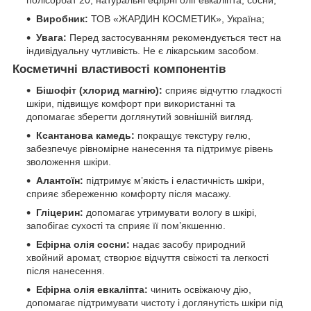
полісорбат 20, натуральні ефірні олії евкаліпта, сосни;
Виробник:
ТОВ «ЖАРДИН КОСМЕТИК», Україна;
Увага:
Перед застосуванням рекомендується тест на
індивідуальну чутливість. Не є лікарським засобом.
Косметичні властивості компонентів
Бішофіт (хлорид магнію):
сприяє відчуттю гладкості
шкіри, підвищує комфорт при використанні та
допомагає зберегти доглянутий зовнішній вигляд.
Ксантанова камедь:
покращує текстуру гелю,
забезпечує рівномірне нанесення та підтримує рівень
зволоження шкіри.
Алантоїн:
підтримує м’якість і еластичність шкіри,
сприяє збереженню комфорту після масажу.
Гліцерин:
допомагає утримувати вологу в шкірі,
запобігає сухості та сприяє її пом’якшенню.
Ефірна олія сосни:
надає засобу природний
хвойний аромат, створює відчуття свіжості та легкості
після нанесення.
Ефірна олія евкаліпта:
чинить освіжаючу дію,
допомагає підтримувати чистоту і доглянутість шкіри під