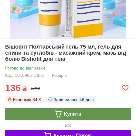
Бішофіт Полтавський гель 75 мл, гель для
спини та суглобів - масажний крем, мазь від
болю Bishofit для тіла
Готово до відправки
Код: 1010986-Other
Роздріб
136
₴
170 ₴
Економія
34 ₴
Залишилось
46 днів
Купити
або
Купити з