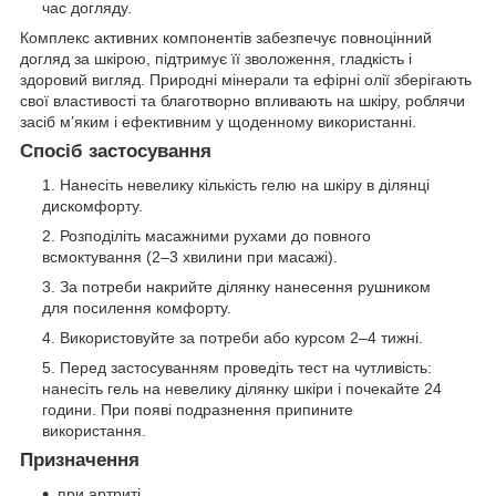
час догляду.
Комплекс активних компонентів забезпечує повноцінний
догляд за шкірою, підтримує її зволоження, гладкість і
здоровий вигляд. Природні мінерали та ефірні олії зберігають
свої властивості та благотворно впливають на шкіру, роблячи
засіб м’яким і ефективним у щоденному використанні.
Спосіб застосування
Нанесіть невелику кількість гелю на шкіру в ділянці
дискомфорту.
Розподіліть масажними рухами до повного
всмоктування (2–3 хвилини при масажі).
За потреби накрийте ділянку нанесення рушником
для посилення комфорту.
Використовуйте за потреби або курсом 2–4 тижні.
Перед застосуванням проведіть тест на чутливість:
нанесіть гель на невелику ділянку шкіри і почекайте 24
години. При появі подразнення припините
використання.
Призначення
при артриті