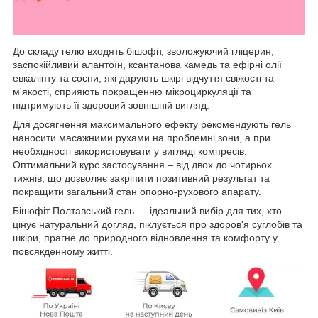
До складу гелю входять бішофіт, зволожуючий гліцерин,
заспокійливий алантоїн, ксантанова камедь та ефірні олії
евкаліпту та сосни, які дарують шкірі відчуття свіжості та
м'якості, сприяють покращенню мікроциркуляції та
підтримують її здоровий зовнішній вигляд.
Для досягнення максимального ефекту рекомендують гель
наносити масажними рухами на проблемні зони, а при
необхідності використовувати у вигляді компресів.
Оптимальний курс застосування – від двох до чотирьох
тижнів, що дозволяє закріпити позитивний результат та
покращити загальний стан опорно-рухового апарату.
Бішофіт Полтавський гель — ідеальний вибір для тих, хто
цінує натуральний догляд, піклується про здоров'я суглобів та
шкіри, прагне до природного відновлення та комфорту у
повсякденному житті.