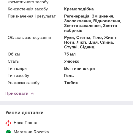
косметичного засобу
Консистенція засобу
Кремоподібна
Призначення і результат
Регенерація, Зміцнення,
Заспокоєння, Відновлення,
Зняття запалення, Зняття
набряків
Область застосування
Руки, Стегна, Тіло, Живіт,
Ноги, Лікті, Шия, Спина,
Ступні, Сідниці
Об`єм
75 мл
Стать
Унісекс
Тип шкіри
Всі типи шкіри
Тип засобу
Гель
Упаковка засобу
Тюбик
Приховати
Умови доставки
Нова Пошта
Магазини Rozetka