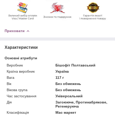
Приховати
Характеристики
Основні атрибути
Виробник
Бішофіт Полтавський
Країна виробник
Україна
Вага
117 г
Вік
Без обмежень
Вікова група
Без обмежень
Час застосування
Універсальний
Дія
Загоююче, Протинабрякове,
Регенеруюча
Класифікація
Мас маркет