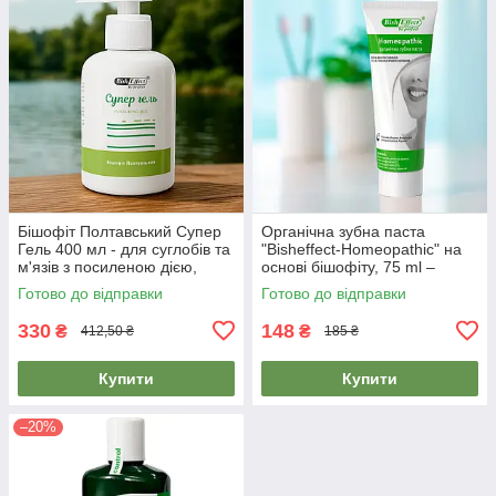
Бішофіт Полтавський Супер
Органічна зубна паста
Гель 400 мл - для суглобів та
"Bisheffect-Homeopathic" на
м'язів з посиленою дією,
основі бішофіту, 75 ml –
протизапальний
натуральна паста без фтору
Готово до відправки
Готово до відправки
330
148
₴
₴
412,50 ₴
185 ₴
Купити
Купити
–20%