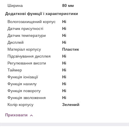
Ширина
80 мм
Додаткові функції і характеристики
Вологозахищений корпус
Ні
Датчик присутності
Ні
Датчик температури
Ні
Дисплей
Ні
Матеріал корпусу
Пластик
Підсвічування дисплея
Ні
Регулювання висоти
Ні
Таймер
Ні
Функція іонізації
Ні
Функція нахилу
Ні
Функція повороту
Ні
Функція зволоження
Ні
Колір корпусу
Зелений
Приховати