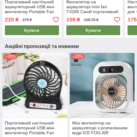
Портативний настільний
Вентилятор на
Наст
акумуляторний USB міні-
акумуляторі mini fan
вент
вентилятор Portable Fan
TX265 Синій портативний
для 
маленький, від ЮСБ, на
міні вентилятор
Hand
220
159
175
₴
₴
275 ₴
198,75 ₴
акумуляторі
настільний з підставкою
жовт
акум
Купити
Купити
Акційні пропозиції та новинки
–20%
–20%
Портативний настільний
Міні вентилятор на
акумуляторний USB міні-
акумуляторі з розпиленням
вентилятор Portable Fan
води ICE FOG AIR