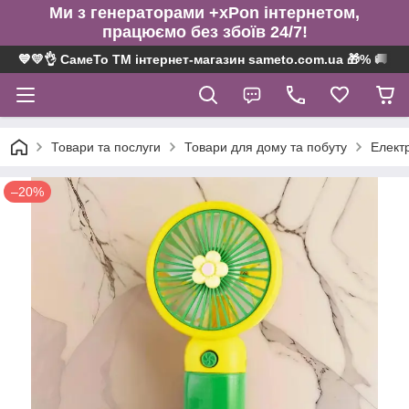
Ми з генераторами +xPon інтернетом,
працюємо без збоїв 24/7!
💙💛👌 СамеТо ТМ інтернет-магазин sameto.com.ua 🎁% 🚚 ⤵
Товари та послуги
Товари для дому та побуту
Електр
–20%