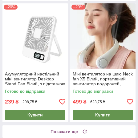
–20%
–20%
Акумуляторний настільний
Міні вентилятор на шию Neck
міні вентилятор Desktop
fan X5 Білий, портативний
Stand Fan Білий, з підставкою
вентилятор подорожей,
та дисплеєм, бездротовий
будинку чи офісу
Готово до відправки
Готово до відправки
239
499
₴
₴
298,75 ₴
623,75 ₴
Купити
Купити
Показати ще