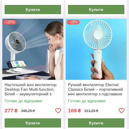
Купити
Купити
–20%
–20%
Настільний міні вентилятор
Ручний вентилятор Eternal
Desktop Fan Multi-function,
Classics Білий – портативний
Білий – акумуляторний з
міні вентилятор з підставкою
прищіпкою та USB зарядкою
та USB зарядкою
Готово до відправки
Готово до відправки
277
169
₴
₴
346,25 ₴
211,25 ₴
Купити
Купити