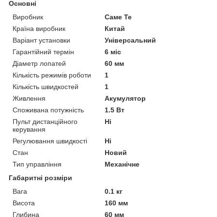
Основні
Виробник
Саме Те
Країна виробник
Китай
Варіант установки
Універсальний
Гарантійний термін
6 міс
Діаметр лопатей
60 мм
Кількість режимів роботи
1
Кількість швидкостей
1
Живлення
Акумулятор
Споживана потужність
1.5 Вт
Пульт дистанційного
Ні
керування
Регулювання швидкості
Ні
Стан
Новий
Тип управління
Механічне
Габаритні розміри
Вага
0.1 кг
Висота
160 мм
Глибина
60 мм