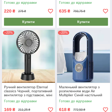
маленький, від ЮСБ, на
CONDITIONER FAN Білий,
Готово до відправки
Готово до відправки
акумуляторі
портативний вентилятор
220
635
₴
₴
275 ₴
793,75 ₴
Купити
Купити
–20%
–20%
Ручний вентилятор Eternal
Маленький вентилятор з
classics Чорний, портативний
розпиленням води Air
вентилятор з підставкою, міні
Multiplier Синій настільний
вентилятор юсб
вентилятор від мережі з
Готово до відправки
Готово до відправки
дисплеєм
169
618
₴
₴
211,25 ₴
772,50 ₴