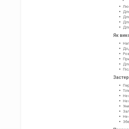
Люб
Для
Для
Для
Для
Як вик
Нап
Дод
Роз
При
Для
Піс
Засте
Пер
Тіл
Не 
Не 
Уни
Зал
Не 
Збе