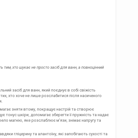
ть тим, хто шукає не просто засіб для ванн, а повноцінний
ьний засіб для ванн, який поєднує в собі свіжість
тих, хто хоче не лише розслабитися після насиченого
я.
магає зняти втому, покращує настрій та створює
є тонус шкіри, допомагає зберегти її пружність та надає
ело магнію, яке розслаблює м'язи, знімає напругу та
яки гліцерину та алантоїну, які запобігають сухості та