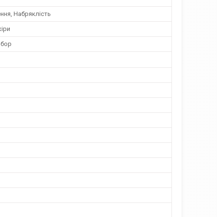
ня, Набряклість
кіри
збор