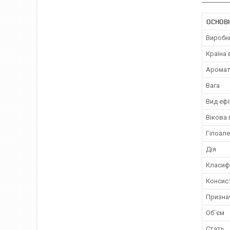
ОСНОВ
Виробн
Країна
Арома
Вага
Вид ефі
Вікова 
Гіпоал
Дія
Класиф
Консист
Признач
Об`єм
Стать