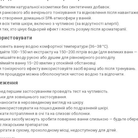
ителям натуральної косметики без синтетичних добавок.
 ранкового або вечірнього тонізування та відновлення після навантаже
 створення домашньої SPA-атмосфери у ванній.
 всіх типів шкіри, включно з чутливою (за відсутності алергії).
 тих, хто цінує бадьорий ефект і ясність розуму після ароматерапії.
ористовувати
овніть ванну водою комфортної температури (36–38 °C).
айте 100–150 мл екстракту на 150–200 літрів води (для великих ванн — 
мішайте воду рукою або душем для рівномірного розподілу.
ймайте ванну 15–20 хвилин у спокійній обстановці.
 тонізуючого ефекту використовуйте засіб вранці або після тренувань.
ля процедури можна обполоснутися чистою водою та відпочити.
реження
ед першим застосуванням проведіть тест на чутливість.
ьки для зовнішнього застосування.
наносити в нерозведеному вигляді на шкіру.
використовувати на пошкодженій або подразненій шкірі.
кати потрапляння в очі та на слизові оболонки.
ишки засобу можуть зробити поверхню ванни слизькою — будьте обере
є лікарським препаратом.
рігати в сухому, прохолодному місці, недоступному для дітей.