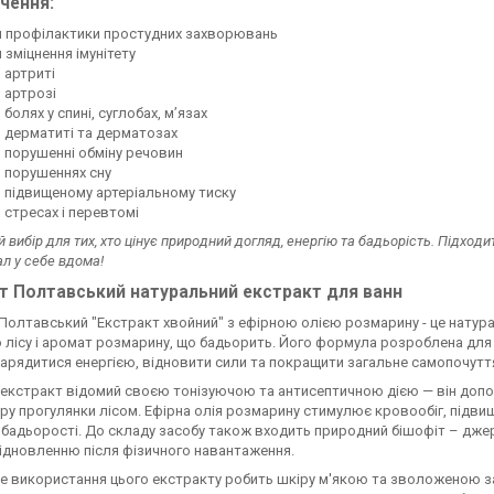
чення:
 профілактики простудних захворювань
 зміцнення імунітету
 артриті
 артрозі
 болях у спині, суглобах, м’язах
 дерматиті та дерматозах
 порушенні обміну речовин
 порушеннях сну
 підвищеному артеріальному тиску
 стресах і перевтомі
 вибір для тих, хто цінує природний догляд, енергію та бадьорість. Підходи
ал у себе вдома!
т Полтавський натуральний екстракт для ванн
Полтавський "Екстракт хвойний" з ефірною олією розмарину - це натурал
 лісу і аромат розмарину, що бадьорить. Його формула розроблена для 
 зарядитися енергією, відновити сили та покращити загальне самопочутт
екстракт відомий своєю тонізуючою та антисептичною дією — він допо
у прогулянки лісом. Ефірна олія розмарину стимулює кровообіг, підвищу
 бадьорості. До складу засобу також входить природний бішофіт – джер
ідновленню після фізичного навантаження.
е використання цього екстракту робить шкіру м'якою та зволоженою завд