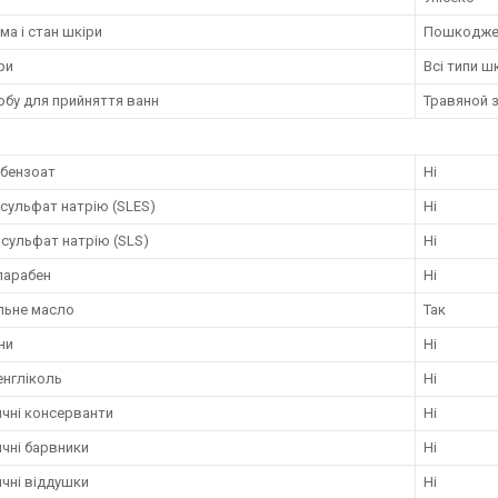
а і стан шкіри
Пошкоджен
ри
Всі типи ш
обу для прийняття ванн
Травяной 
 бензоат
Ні
сульфат натрію (SLES)
Ні
сульфат натрію (SLS)
Ні
парабен
Ні
льне масло
Так
ни
Ні
енгліколь
Ні
ичні консерванти
Ні
чні барвники
Ні
чні віддушки
Ні