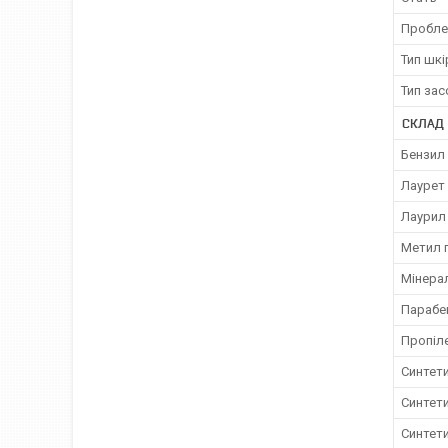
Проблем
Тип шкі
Тип зас
СКЛАД
Бензил
Лаурет 
Лаурил 
Метил 
Мінера
Парабе
Пропіл
Синтет
Синтети
Синтети