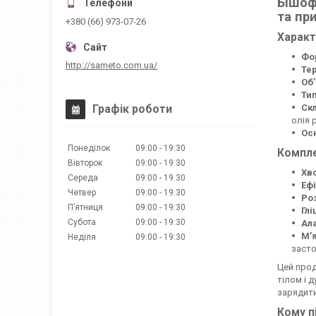
Бішоф
та пр
+380 (66) 973-07-26
Характ
Фо
http://sameto.com.ua/
Тер
Об’
Тип
Графік роботи
Ск
олія 
Ос
Понеділок
09:00
19:30
Компле
Вівторок
09:00
19:30
Хв
Середа
09:00
19:30
Еф
Четвер
09:00
19:30
Ро
Пʼятниця
09:00
19:30
Гл
Субота
09:00
19:30
Ал
М’
Неділя
09:00
19:30
засто
Цей прод
тілом і 
зарядити
Кому п