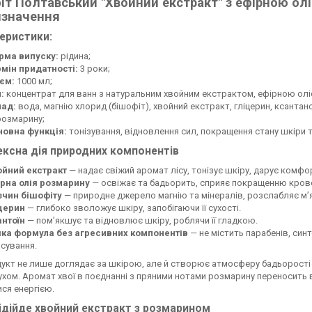
іт Полтавський "Хвойний екстракт" з ефірною ол
изначення
еристики:
рма випуску:
рідина;
мін придатності:
3 роки;
єм:
1000 мл;
:
концентрат для ванн з натуральним хвойним екстрактом, ефірною ол
лад:
вода, магнію хлорид (бішофіт), хвойний екстракт, гліцерин, ксантан
розмарину;
новна функція:
тонізування, відновлення сил, покращення стану шкіри 
ксна дія природних компонентів
ойний екстракт
— надає свіжий аромат лісу, тонізує шкіру, дарує комфорт
ірна олія розмарину
— освіжає та бадьорить, сприяє покращенню крово
зчин бішофіту
— природне джерело магнію та мінералів, розслабляє м’
іцерин
— глибоко зволожує шкіру, запобігаючи її сухості.
антоїн
— пом’якшує та відновлює шкіру, роблячи її гладкою.
яка формула без агресивних компонентів
— не містить парабенів, син
сування.
укт не лише доглядає за шкірою, але й створює атмосферу бадьорості
духом. Аромат хвої в поєднанні з пряними нотами розмарину переносить 
ся енергією.
ідійде хвойний екстракт з розмарином