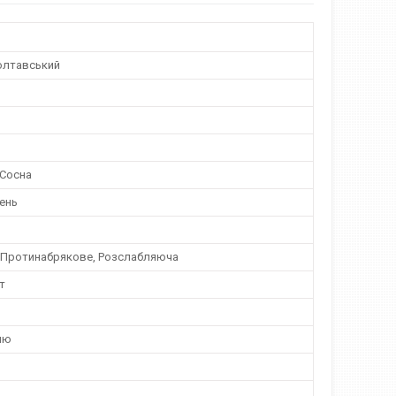
олтавський
 Сосна
ень
, Протинабрякове, Розслабляюча
т
лю