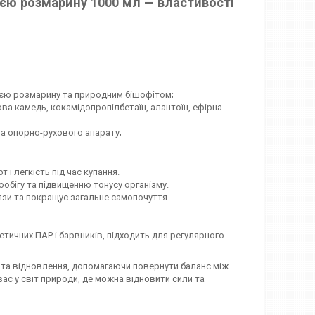
ією розмарину 1000 мл — властивості
ією розмарину та природним бішофітом;
ова камедь, кокамідопропілбетаїн, алантоїн, ефірна
та опорно-рухового апарату;
 і легкість під час купання.
обігу та підвищенню тонусу організму.
язи та покращує загальне самопочуття.
тетичних ПАР і барвників, підходить для регулярного
 та відновлення, допомагаючи повернути баланс між
вас у світ природи, де можна відновити сили та