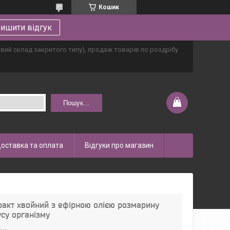
Кошик
ишити відгук
овий склад закритого типу), продаж товарів по роздрібу
Пошук...
оставка та оплата
Відгуки про магазин
ракт хвойний з ефірною олією розмарину
усу організму