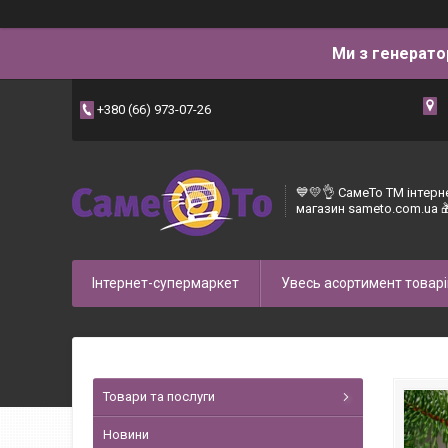
Ми з генерато
+380 (66) 973-07-26
💙💛👌 СамеТо ТМ інтерн
магазин sameto.com.ua 
Інтернет-супермаркет
Увесь асортимент товарі
Товари та послуги
Новини