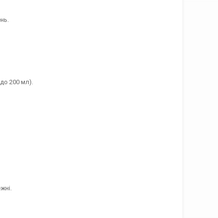
нь.
до 200 мл).
жні.