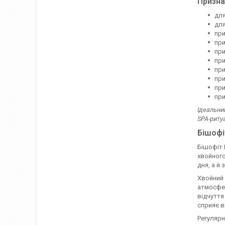
Призна
для
для
при
при
при
при
при
при
при
при
Ідеальний
SPA-риту
Бішофі
Бішофіт 
хвойного
дня, а й
Хвойний 
атмосфер
відчуття
сприяє в
Регулярн