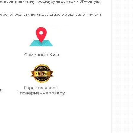
еретворити звичайну процедуру на домашній SPA-ритуал,
хто хоче поєднати догляд за шкірою з відновленням сил