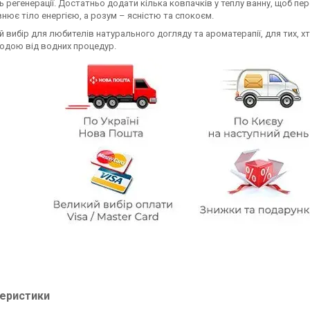
 регенерації. Достатньо додати кілька ковпачків у теплу ванну, щоб п
нює тіло енергією, а розум – ясністю та спокоєм.
й вибір для любителів натурального догляду та ароматерапії, для тих, 
одою від водних процедур.
еристики