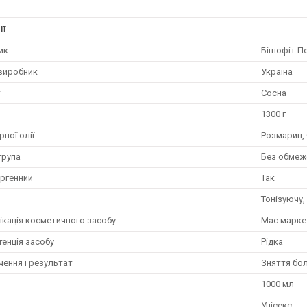
НІ
ик
Бішофіт П
 виробник
Україна
т
Сосна
1300 г
рної олії
Розмарин,
група
Без обмеж
ергенний
Так
Тонізуючу
ікація косметичного засобу
Мас марке
енція засобу
Рідка
ення і результат
Зняття бо
1000 мл
Унісекс