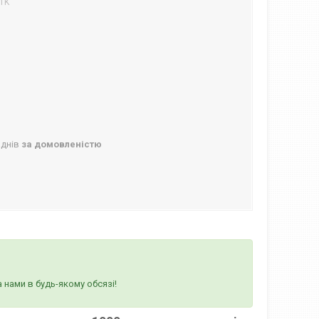
1K
 днів
за домовленістю
 нами в будь-якому обсязі!