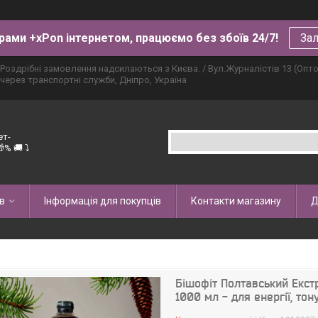
рами +xPon інтернетом, працюємо без збоїв 24/7!
Зал
Роздрібні замовлення надсилаються з Києва. / Вул.Журналістів 13 (Опт
через транспортні служби, Дніпро, Україна
ет-
% 🚚 ⤵
в
Інформація для покупців
Контакти магазину
Д
Бішофіт Полтавський Екст
1000 мл - для енергії, тон