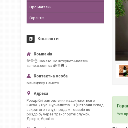
Про магазин
Гарантія
Контакти
💙💛👌 СамеТо ТМ інтернет-магазин
sameto.com.ua 🎁％🚚 ⤵
Менеджер Самето
Роздрібні замовлення надсилаються з
Києва. / Вул.Журналістів 13 (Оптовий склад
Гара
закритого типу), продаж товарів по
Уся п
роздрібу через транспортні служби,
Дніпро, Україна