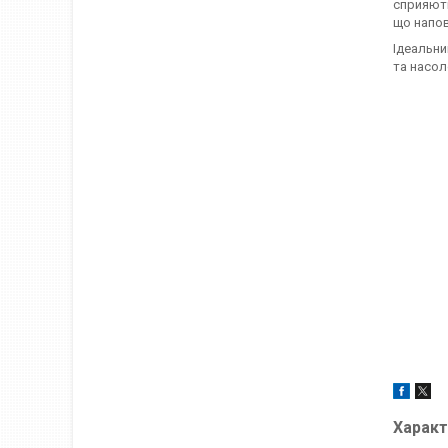
сприяють
що напов
Ідеальни
та насол
Характ