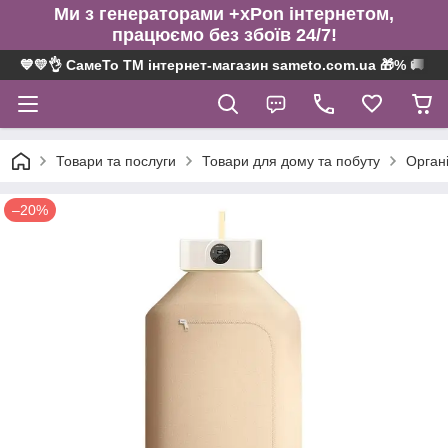
Ми з генераторами +xPon інтернетом,
працюємо без збоїв 24/7!
💙💛👌 СамеТо ТМ інтернет-магазин sameto.com.ua 🎁% 🚚 ⤵
Товари та послуги
Товари для дому та побуту
Органі
–20%