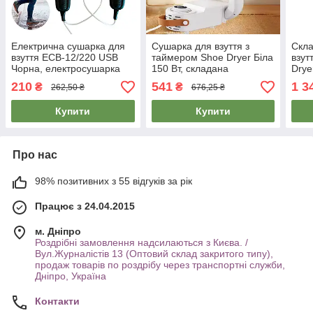
Електрична сушарка для
Сушарка для взуття з
Скла
взуття ЕСВ-12/220 USB
таймером Shoe Dryer Біла
взут
Чорна, електросушарка
150 Вт, складана
Drye
для взуття від повербанку
антибактеріальна сушарка
прот
210
541
1 3
₴
₴
262,50 ₴
676,25 ₴
для різного взуття
для 
для 
Купити
Купити
Про нас
98% позитивних з 55 відгуків за рік
Працює з 24.04.2015
м. Дніпро
Роздрібні замовлення надсилаються з Києва. /
Вул.Журналістів 13 (Оптовий склад закритого типу),
продаж товарів по роздрібу через транспортні служби,
Дніпро, Україна
Контакти