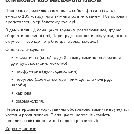
Пляшечка з розпилювачем являє собою флакон із сталі
ємністю 135 мл зручним знімним розпилювачем. Розпилювач
представлені в сріблястому кольорі.
В даній пляшці, оснащеної зручним розпилювачем, зручно
зберігати рослинні олії, Пари, рідкі екстракти, віддушки, готові
емульсії – все що потрібно для арома-масажу!
Сфера застосування
:
косметична (спреї, рідкий шампунь/мило, дезрозчини
для рук, лосьйони, молочко);
парфумерна (духи, одеколони);
побутове (ароматизатори приміщень, миючі рідкі
засоби);
харчова;
фармакологія.
Перед першим використанням обов'язково вимийте вручну всі
частини розпилювача. Після цього, наповніть ємність
невеликою кількістю питної водою і розпиліть її.
Характеристики
: