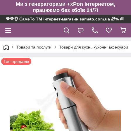
Ми з генераторами +xPon інтернетом,
працюємо без збоїв 24/7!
💙💛👌 СамеТо ТМ інтернет-магазин sameto.com.ua 🎁% 🚚 ⤵
Товари та послуги
Товари для кухні, кухонні аксесуари
Топ продажів