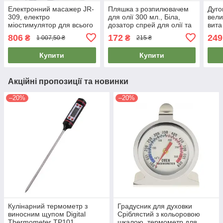
Електронний масажер JR-
Пляшка з розпилювачем
Дуго
309, електро
для олії 300 мл., Біла,
вели
міостимулятор для всього
дозатор спрей для олії та
вита
тіла, з доставкою по Києву
оцту | бутылочка для
по К
806
172
249
₴
₴
1 007,50 ₴
215 ₴
та Україні
масла
Купити
Купити
Акційні пропозиції та новинки
–20%
–20%
Кулінарний термометр з
Градусник для духовки
виносним щупом Digital
Сріблястий з кольоровою
Thermometer TP101,
шкалою, термометр для