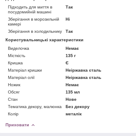
Підходить для миття в
Так
посудомийній машині
Зберігання в морозильній
Ні
камері
Зберігання в холодильнику
Так
Користувальницькі характеристики
Виделочка
Немає
Місткість
135 г
Кришка
Є
Матеріал кришки
Неіржавка сталь
Матеріал олії
Неіржавка сталь
Ножик
Немає
Обсяг
135 мл
Стан
Нове
Тематика декору, малюнка
Без декору
Колір
металік
Приховати