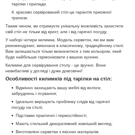
тарілки і прилади.
красиво сервірований стіл-це гарантія приємної
трапези.
Таким чином, ви отримуєте унікальну можливість захистити
свій стіл не тільки від крихт, але і від гарячої посуду.
У наборі чотири килимка. Модель серветок, які ми вам
рекомендуємо, виконана в класичному, традиційному стилі.
Вам залишається тільки визначитися з тим кольором, який
буде найбільше гармоніювати з вашою кухнею.
Килимки для сервірування столу - це зручно. Вони
невибагливі у догляді і дуже довговічні!
Особливості килимків під тарілки на стіл:
Відмінно захищають вашу меблі від вологи,
забруднень і псування;
Ідеально вирішують проблему слідів від гарячої
посуду на столі;
Підставки практичні і термостійкості;
Мають стильний декоративний зовнішній вигляд;
Виготовлені серветки з якісних матеріалів.