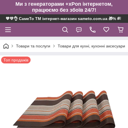
Ми з генераторами +xPon інтернетом,
працюємо без збоїв 24/7!
💙💛👌 СамеТо ТМ інтернет-магазин sameto.com.ua 🎁% 🚚 ⤵
Товари та послуги
Товари для кухні, кухонні аксесуари
Топ продажів