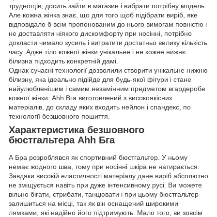
труднощів, досить зайти в магазин і вибрати потрібну модель.
Але кожна жінка знає, що для того щоб підібрати виріб, яке
відповідало б всім пропонованим до нього вимогам повністю і
не доставляти ніякого дискомфорту при носінні, потрібно
докласти чимало зусиль і витратити достатньо велику кількість
часу. Адже тіло кожної жінки унікальне і не кожне нижнє
білизна підходить конкретній дамі.
Однак сучасні технології дозволили створити унікальне нижню
білизну, яка ідеально підійде для будь-якої фігури і стане
найулюбленішим і самим незамінним предметом вгардеробе
кожної жінки. Аһһ Вга виготовлений з високоякісних
матеріалів, до складу яких входить нейлон і спандекс, по
технології безшовного пошиття.
Характеристика безшовного
бюстгальтера Аһһ Бга
А Бра розроблявся як спортивний бюстгальтер. У ньому
немає жодного шва, тому при носінні шкіра не натирається.
Завдяки високій еластичності матеріалу дане виріб абсолютно
не зміщується навіть при дуже інтенсивному русі. Ви можете
вільно бігати, стрибати, танцювати і при цьому бюстгальтер
залишиться на місці, так як він оснащений широкими
лямками, які надійно його підтримують. Мало того, ви зовсім