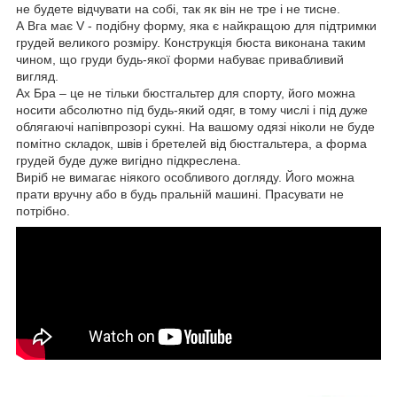
не будете відчувати на собі, так як він не тре і не тисне.
А Вга має V - подібну форму, яка є найкращою для підтримки
грудей великого розміру. Конструкція бюста виконана таким
чином, що груди будь-якої форми набуває привабливий
вигляд.
Ах Бра – це не тільки бюстгальтер для спорту, його можна
носити абсолютно під будь-який одяг, в тому числі і під дуже
облягаючі напівпрозорі сукні. На вашому одязі ніколи не буде
помітно складок, швів і бретелей від бюстгальтера, а форма
грудей буде дуже вигідно підкреслена.
Виріб не вимагає ніякого особливого догляду. Його можна
прати вручну або в будь пральній машині. Прасувати не
потрібно.