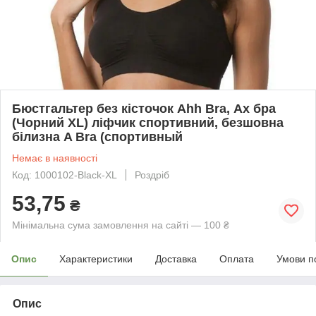
Бюстгальтер без кісточок Ahh Bra, Ах бра
(Чорний XL) ліфчик спортивний, безшовна
білизна A Bra (спортивный
Немає в наявності
Код: 1000102-Black-XL
Роздріб
53,75
₴
Мінімальна сума замовлення на сайті — 100 ₴
Опис
Характеристики
Доставка
Оплата
Умови п
Опис