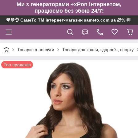
Ми з генераторами +xPon інтернетом,
працюємо без збоїв 24/7!
💙💛👌 СамеТо ТМ інтернет-магазин sameto.com.ua 🎁% 🚚 ⤵
Товари та послуги
Товари для краси, здоров'я, спорту
Топ продажів