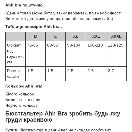
Ahh bra поштучно.
(Даний товар може бути у таких варіантах, при необхідності
Ви можете дізнатися у оператора або на нашому сайті)
Таблиця розмірів Ahh bra :
M
L
XL
XXL
XXXL
Обхват
75-85
80-95
93-104
100-110
120-125
під
грудьми,
см
Розмір
1-5
1-5
2-5
2-6
2-7
чашки
Кольори Ahh bra:
Білого кольору.
Бежевого кольору.
Чорного кольору.
Бюстгальтер Аһһ Вга зробить будь-яку
груди красивою
Купити бюстгальтер в даний час не складає особливих