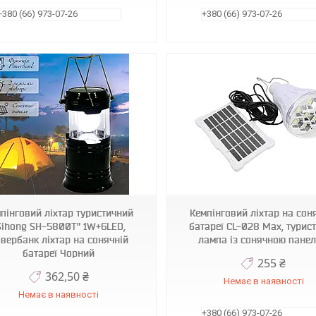
+380 (66) 973-07-26
+380 (66) 973-07-26
1009879-White
1009989-White
пінговий ліхтар туристичний
Кемпінговий ліхтар на сон
Sihong SH-5800T" 1W+6LED,
батареї CL-028 Max, турис
вербанк ліхтар на сонячній
лампа із сонячною пане
батареї Чорний
255 ₴
362,50 ₴
Немає в наявності
Немає в наявності
+380 (66) 973-07-26