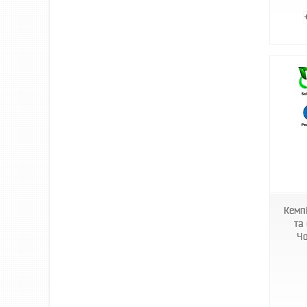
1009741-Blue
Кемп
та
Чо