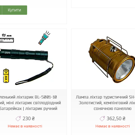
Купити
1001762-Gold
1009282-Black
енький ліхтарик BL-5001-10
Лампа ліхтар туристичний S
й, міні ліхтарик світлодіодний
Золотистий, кемпінговий ліх
батарейках | ліхтарик ручний
сонячною панеллю
230 ₴
362,50 ₴
Немає в наявності
Немає в наявності