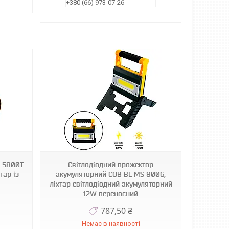
+380 (66) 973-07-26
H-5800T
Світлодіодний прожектор
тар із
акумуляторний COB BL MS 8006,
ліхтар світлодіодний акумуляторний
12W переносний
787,50 ₴
Немає в наявності