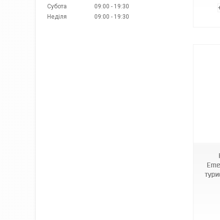
Субота
09:00
19:30
Неділя
09:00
19:30
1009543-White
Eme
тури