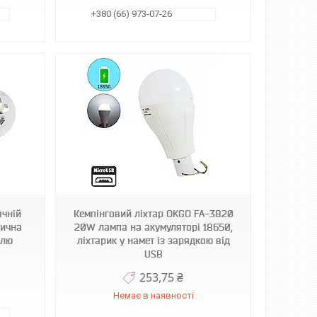
+380 (66) 973-07-26
ячній
Кемпінговий ліхтар OKGO FA-3820
тична
20W лампа на акумуляторі 18650,
ллю
ліхтарик у намет із зарядкою від
USB
253,75 ₴
Немає в наявності