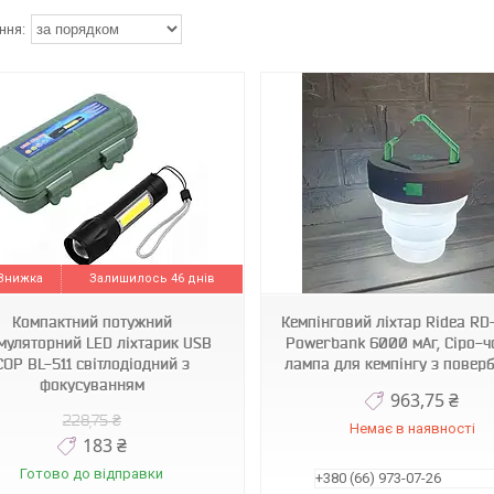
1010835-Other
1000802-Black-BL
Залишилось 46 днів
Компактний потужний
Кемпінговий ліхтар Ridea R
муляторний LED ліхтарик USB
Powerbank 6000 мАг, Сіро-ч
COP BL-511 світлодіодний з
лампа для кемпінгу з повер
фокусуванням
963,75 ₴
228,75 ₴
Немає в наявності
183 ₴
Готово до відправки
+380 (66) 973-07-26