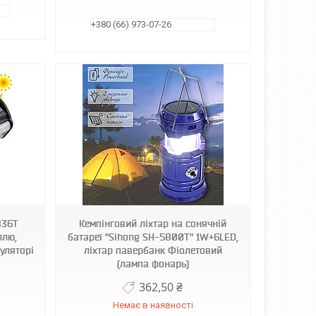
+380 (66) 973-07-26
836T
Кемпінговий ліхтар на сонячній
ллю,
батареї "Sihong SH-5800T" 1W+6LED,
уляторі
ліхтар павербанк Фіолетовий
(лампа фонарь)
362,50 ₴
Немає в наявності