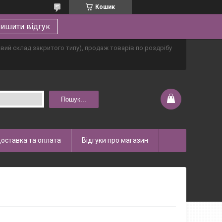
Кошик
ишити відгук
овий склад закритого типу), продаж товарів по роздрібу
Пошук...
оставка та оплата
Відгуки про магазин