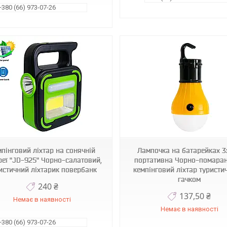
+380 (66) 973-07-26
1010082-Orange
1010082-Red-2
пінговий ліхтар на сонячній
Лампочка на батарейках 3
реї "JD-925" Чорно-салатовий,
портативна Чорно-помаран
истичний ліхтарик повербанк
кемпінговий ліхтар туристи
гачком
240 ₴
137,50 ₴
Немає в наявності
Немає в наявності
+380 (66) 973-07-26