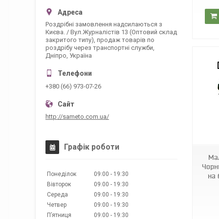
Роздрібні замовлення надсилаються з
Києва. / Вул.Журналістів 13 (Оптовий склад
закритого типу), продаж товарів по
роздрібу через транспортні служби,
Дніпро, Україна
+380 (66) 973-07-26
http://sameto.com.ua/
1008926-Black
Графік роботи
Мал
Чорни
Понеділок
09:00
19:30
на 
Вівторок
09:00
19:30
Середа
09:00
19:30
Четвер
09:00
19:30
Пʼятниця
09:00
19:30