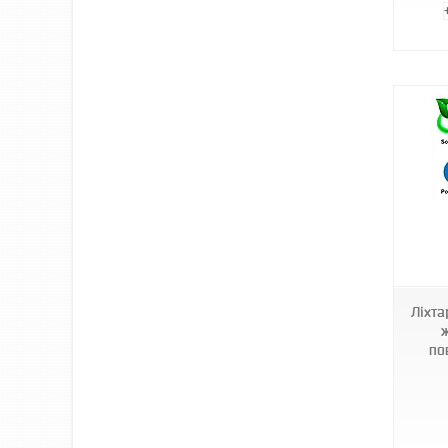
1009741-Yellow
Ліхта
ж
по