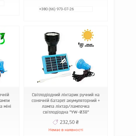
+380 (66) 973-07-26
ячній
Світлодіодний ліхтарик ручний на
лампи
сонячній батареї акумуляторний +
а міні
лампа ліхтар/лампочка
світлодіодна "YW-038"
232,50 ₴
Немає в наявності