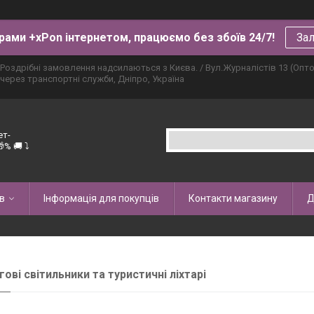
рами +xPon інтернетом, працюємо без збоїв 24/7!
Зал
Роздрібні замовлення надсилаються з Києва. / Вул.Журналістів 13 (Опт
через транспортні служби, Дніпро, Україна
ет-
% 🚚 ⤵
в
Інформація для покупців
Контакти магазину
Д
гові світильники та туристичні ліхтарі