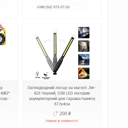
+380 (66) 973-07-26
ор
Світлодіодний ліхтар на магніті JW-
-802"
821 Чорний, COB LED ліхтарик
хтар-
акумуляторний для гаража/намету
й
37.7х4см
200 ₴
Немає в наявності