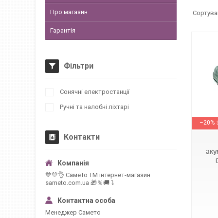
Про магазин
Гарантія
Фільтри
Сонячні електростанції
Ручні та налобні ліхтарі
1000329-Black-BL
–20%
Контакти
аку
💙💛👌 СамеТо ТМ інтернет-магазин
sameto.com.ua 🎁％🚚 ⤵
Менеджер Самето