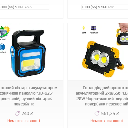
+380 (66) 973-07-26
+380 (66) 973-07-26
1009797-Other-1
1009801-Black
інговий ліхтар з акумулятором
Світлодіодний прожект
 сонячною панеллю "JD-925"
акумуляторний 2х18650 "LL
рно-синій, ручний ліхтарик
20W Чорно-жовтий, лед лі
повербанк
повербанк переносни
240 ₴
561,25 ₴
Немає в наявності
Немає в наявності