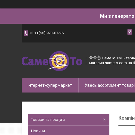
Ми з генерато
+380 (66) 973-07-26
💙💛👌 СамеТо ТМ інтерн
магазин sameto.com.ua 
Інтернет-супермаркет
Увесь асортимент товарі
Кемпін
Товари та послуги
Новини