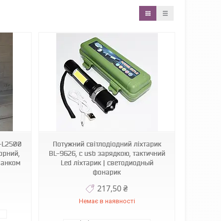
D-L2500
Потужний світлодіодний ліхтарик
орний,
BL-9626, c usb зарядкою, тактичний
банком
Led ліхтарик | светодиодный
фонарик
217,50 ₴
Немає в наявності