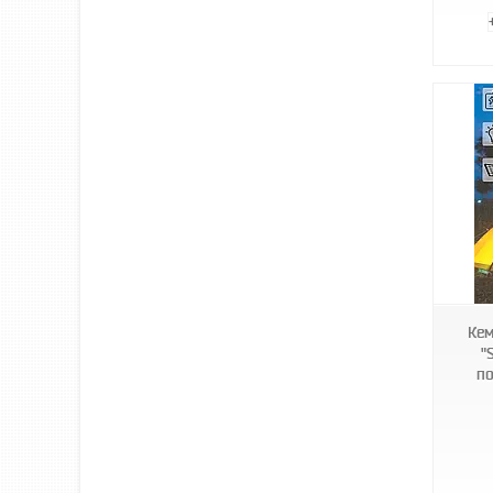
1001762-Black
Кем
"
по