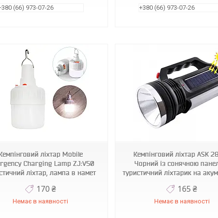
+380 (66) 973-07-26
+380 (66) 973-07-26
1009674-Black
1001762-Violet
Кемпінговий ліхтар Mobile
Кемпінговий ліхтар ASK 2
rgency Charging Lamp ZJ:V50
Чорний із сонячною пане
стичний ліхтар, лампа в намет
туристичний ліхтарик на акум
170 ₴
165 ₴
Немає в наявності
Немає в наявності