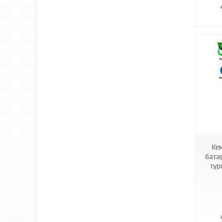
1009741-LightGreen
Кем
бата
тур