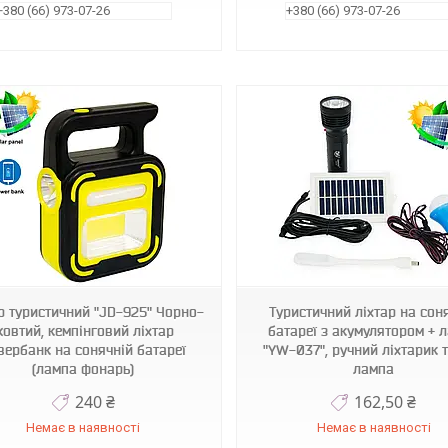
+380 (66) 973-07-26
+380 (66) 973-07-26
1009743-Black
1009739-Black-1
р туристичний "JD-925" Чорно-
Туристичний ліхтар на сон
овтий, кемпінговий ліхтар
батареї з акумулятором + 
вербанк на сонячній батареї
"YW-037", ручний ліхтарик т
(лампа фонарь)
лампа
240 ₴
162,50 ₴
Немає в наявності
Немає в наявності