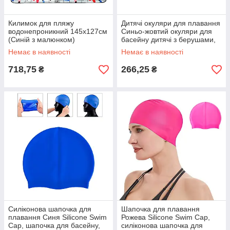
Килимок для пляжу
Дитячі окуляри для плавання
водонепроникний 145х127см
Синьо-жовтий окуляри для
(Синій з малюнком)
басейну дитячі з берушами,
покривало для пікніка,
окуляри для плавання
Немає в наявності
Немає в наявності
підстилка
718,75
266,25
₴
₴
Силіконова шапочка для
Шапочка для плавання
плавання Синя Silicone Swim
Рожева Silicone Swim Cap,
Cap, шапочка для басейну,
силіконова шапочка для