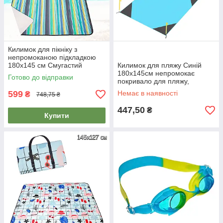
Килимок для пікніку з
непромоканою підкладкою
180x145 см Смугастий
Килимок для пляжу Синій
покривало для пляжу
180х145см непромокає
Готово до відправки
покривало для пляжу,
підстилка на пляж з
599
Немає в наявності
₴
748,75 ₴
кілочками
447,50
₴
Купити