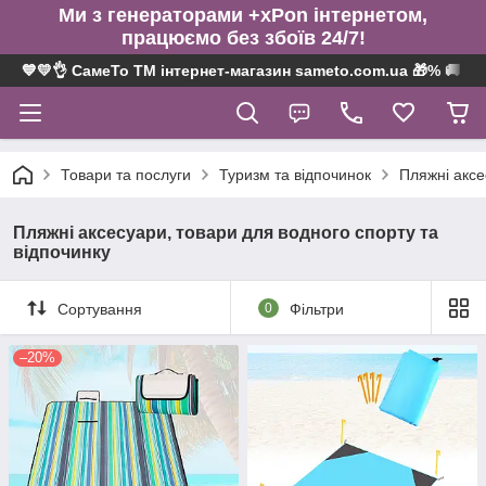
Ми з генераторами +xPon інтернетом,
працюємо без збоїв 24/7!
💙💛👌 СамеТо ТМ інтернет-магазин sameto.com.ua 🎁% 🚚 ⤵
Товари та послуги
Туризм та відпочинок
Пляжні аксе
Пляжні аксесуари, товари для водного спорту та
відпочинку
Сортування
0
Фільтри
–20%